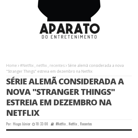
Home
#Netflix
,
netflix
,
recentes
Série alemã considerada a nova
"Stranger Things" estreia em dezembro na Netflix
SÉRIE ALEMÃ CONSIDERADA A
NOVA "STRANGER THINGS"
ESTREIA EM DEZEMBRO NA
NETFLIX
Por:
Hiago Júnior
18:33:00
#Netflix
,
Netflix
,
Recentes