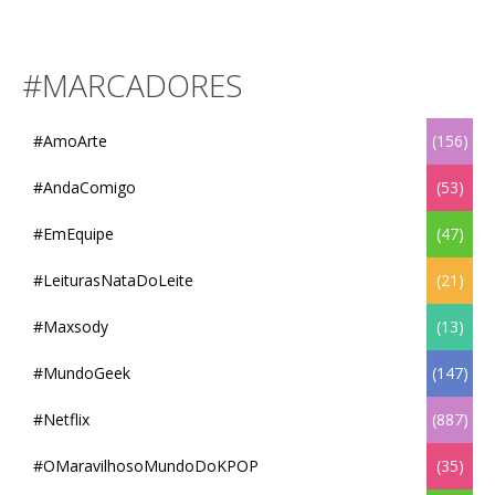
#MARCADORES
#AmoArte
(156)
#AndaComigo
(53)
#EmEquipe
(47)
#LeiturasNataDoLeite
(21)
#Maxsody
(13)
#MundoGeek
(147)
#Netflix
(887)
#OMaravilhosoMundoDoKPOP
(35)