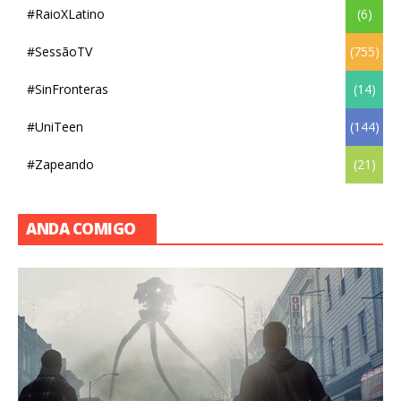
#RaioXLatino
(6)
#SessãoTV
(755)
#SinFronteras
(14)
#UniTeen
(144)
#Zapeando
(21)
ANDA COMIGO