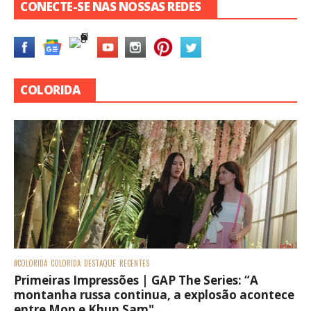
CONECTE-SE NAS NOSSAS REDES
COLORIDA
#COLORIDA
COLORIDA
DESTAQUE
RECENTES
Primeiras Impressões | GAP The Series: “A
montanha russa continua, a explosão acontece
entre Mon e Khun Sam"