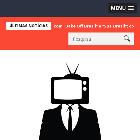
MENU
vice liderança com "Bake Off Brasil" e "SBT Brasil"; confira os núme
ÚLTIMAS NOTÍCIAS