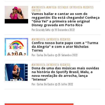
#ENTREVISTA
#UNITEEN
DESTAQUE
ENTREVISTA
RECENTES
UNITEEN
Vamos bailar e cantar ao som do
reggaetón: Ela está chegando! Conheça
"Gina Yei" a primeira série original
Disney gravada em Porto Rico
Por:
Graziely Sofia
19 Dezembro 2022
#ENTREVISTA
ENTREVISTA
RECENTES
Confira nosso bate papo com a "Turma
da Alegria" e com o ator Nicholas
Torres
Por:
Carlos De Castro
20 Setembro 2022
#ENTREVISTA
ENTREVISTA
RECENTES
Dona de uma das músicas mais ouvidas
na história do Spotify Brasil, Malu, a
nova revelação do arrocha, lança
“Intenso”
Por:
Carlos De Castro
25 Julho 2022