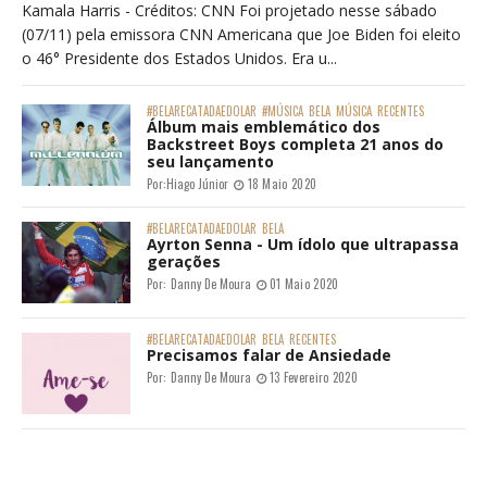
Kamala Harris - Créditos: CNN Foi projetado nesse sábado
(07/11) pela emissora CNN Americana que Joe Biden foi eleito
o 46° Presidente dos Estados Unidos. Era u...
#BELARECATADAEDOLAR
#MÚSICA
BELA
MÚSICA
RECENTES
Álbum mais emblemático dos
Backstreet Boys completa 21 anos do
seu lançamento
Por:
Hiago Júnior
18 Maio 2020
#BELARECATADAEDOLAR
BELA
Ayrton Senna - Um ídolo que ultrapassa
gerações
Por:
Danny De Moura
01 Maio 2020
#BELARECATADAEDOLAR
BELA
RECENTES
Precisamos falar de Ansiedade
Por:
Danny De Moura
13 Fevereiro 2020