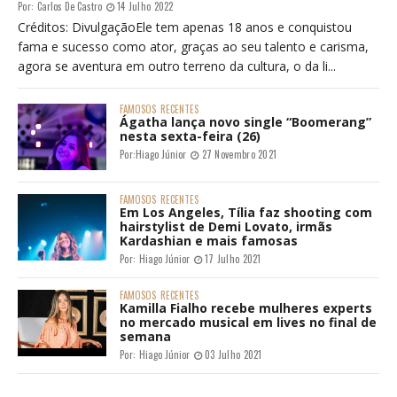
Por:
Carlos De Castro
14 Julho 2022
Créditos: DivulgaçãoEle tem apenas 18 anos e conquistou
fama e sucesso como ator, graças ao seu talento e carisma,
agora se aventura em outro terreno da cultura, o da li...
FAMOSOS
RECENTES
Ágatha lança novo single “Boomerang”
nesta sexta-feira (26)
Por:
Hiago Júnior
27 Novembro 2021
FAMOSOS
RECENTES
Em Los Angeles, Tília faz shooting com
hairstylist de Demi Lovato, irmãs
Kardashian e mais famosas
Por:
Hiago Júnior
17 Julho 2021
FAMOSOS
RECENTES
Kamilla Fialho recebe mulheres experts
no mercado musical em lives no final de
semana
Por:
Hiago Júnior
03 Julho 2021