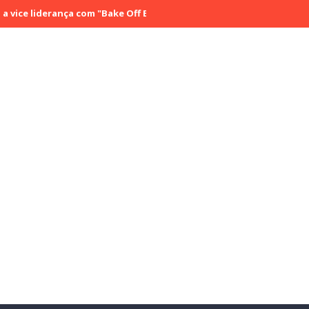
derança com "Bake Off Brasil" e "SBT Brasil"; confira os números do 