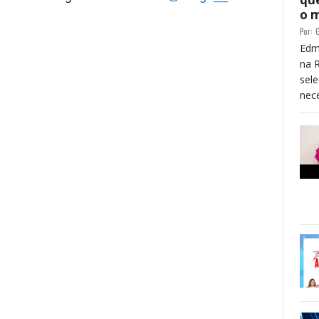
o 
Por:
G
Edm
na 
sele
nece