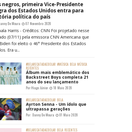
 negros, primeira Vice-Presidente
ra dos Estados Unidos entra para
tória política do país
anny De Moura
07 Novembro 2020
ala Harris - Créditos: CNN Foi projetado nesse
ado (07/11) pela emissora CNN Americana que
Biden foi eleito o 46° Presidente dos Estados
os. Era u...
#BELARECATADAEDOLAR
#MÚSICA
BELA
MÚSICA
RECENTES
Álbum mais emblemático dos
Backstreet Boys completa 21
anos do seu lançamento
Por:
Hiago Júnior
18 Maio 2020
#BELARECATADAEDOLAR
BELA
Ayrton Senna - Um ídolo que
ultrapassa gerações
Por:
Danny De Moura
01 Maio 2020
#BELARECATADAEDOLAR
BELA
RECENTES