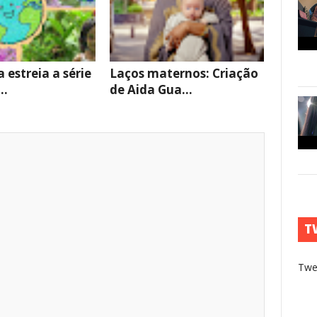
 estreia a série
Laços maternos: Criação
..
de Aida Gua...
T
Twe