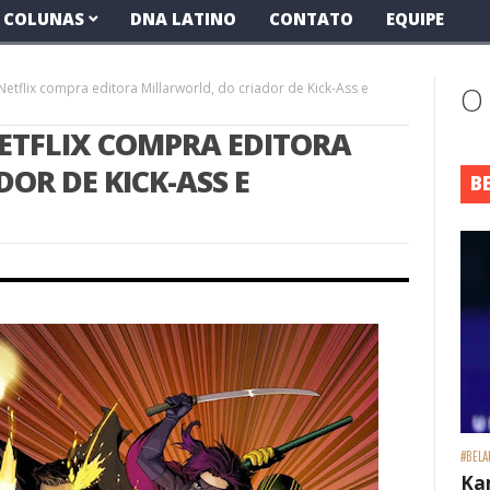
COLUNAS
DNA LATINO
CONTATO
EQUIPE
etflix compra editora Millarworld, do criador de Kick-Ass e
O
ETFLIX COMPRA EDITORA
OR DE KICK-ASS E
B
#BELA
Ka