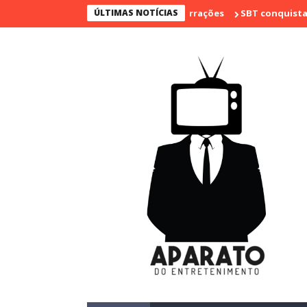
go e marca sua despedida das narrações
ÚLTIMAS NOTÍCIAS
SBT conquista a vice li