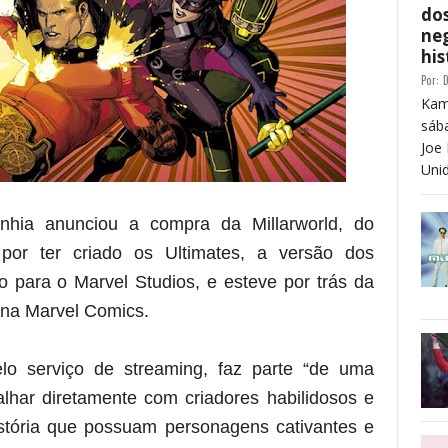
dos
neg
his
Por:
D
Kam
sáb
Joe 
Unid
nhia anunciou a compra da Millarworld, do
 por ter criado os Ultimates, a versão dos
o para o Marvel Studios, e esteve por trás da
 na Marvel Comics.
elo serviço de streaming, faz parte “de uma
alhar diretamente com criadores habilidosos e
história que possuam personagens cativantes e