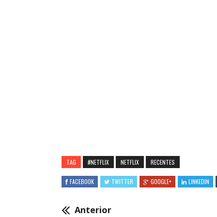
TAG
#NETFLIX
NETFLIX
RECENTES
FACEBOOK
TWITTER
GOOGLE+
LINKEDIN
Anterior