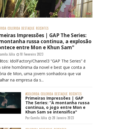
RIDA
COLORIDA
DESTAQUE
RECENTES
meiras Impressões | GAP The Series:
 montanha russa continua, a explosão
ontece entre Mon e Khun Sam"
amila Júlia
10 Fevereiro 2023
itos: IdolFactory/Channel3 “GAP The Series” é
 série homônima da novel e best que conta a
tória de Mon, uma jovem sonhadora que vai
alhar na empresa da s...
#COLORIDA
COLORIDA
DESTAQUE
RECENTES
Primeiras Impressões | GAP
The Series: “A montanha russa
continua, o jogo entre Mon e
Khun Sam se intensifica"
Por:
Camila Júlia
28 Janeiro 2023