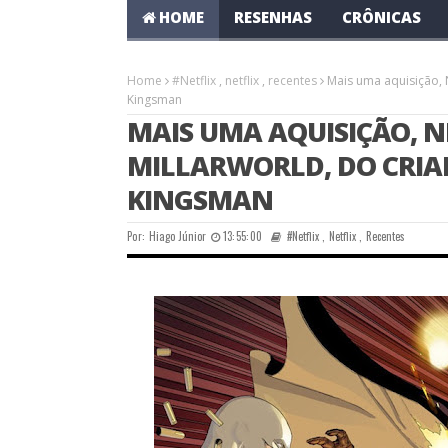
HOME
RESENHAS
CRÔNICAS
Home
#Netflix
,
netflix
,
recentes
Mais uma aquisição, N
Kingsman
MAIS UMA AQUISIÇÃO, N
MILLARWORLD, DO CRIAD
KINGSMAN
Por:
Hiago Júnior
13:55:00
#Netflix
,
Netflix
,
Recentes