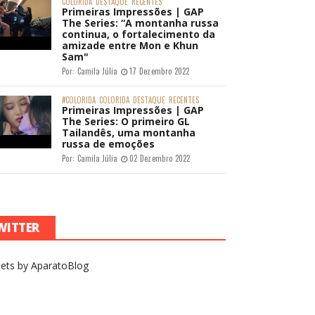
COLORIDA
DESTAQUE
RECENTES
Primeiras Impressões | GAP
The Series: “A montanha russa
continua, o fortalecimento da
amizade entre Mon e Khun
Sam"
Por:
Camila Júlia
17 Dezembro 2022
#COLORIDA
COLORIDA
DESTAQUE
RECENTES
Primeiras Impressões | GAP
The Series: O primeiro GL
Tailandês, uma montanha
russa de emoções
Por:
Camila Júlia
02 Dezembro 2022
WITTER
ets by AparatoBlog