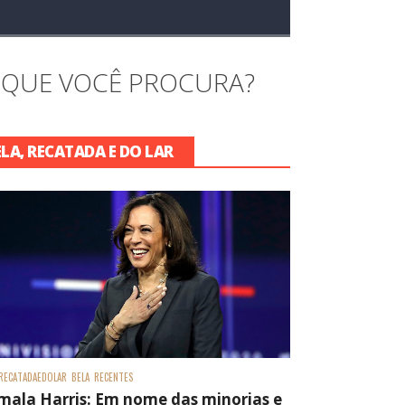
 QUE VOCÊ PROCURA?
ELA, RECATADA E DO LAR
RECATADAEDOLAR
BELA
RECENTES
mala Harris: Em nome das minorias e