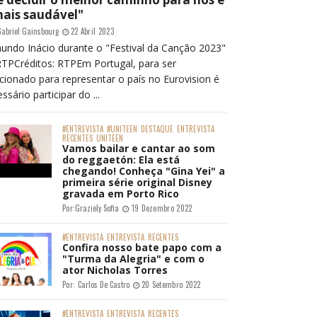
mais saudável"
abriel Gainsbourg
22 Abril 2023
undo Inácio durante o "Festival da Canção 2023"
RTPCréditos: RTPEm Portugal, para ser
cionado para representar o país no Eurovision é
ssário participar do ...
#ENTREVISTA
#UNITEEN
DESTAQUE
ENTREVISTA
RECENTES
UNITEEN
Vamos bailar e cantar ao som
do reggaetón: Ela está
chegando! Conheça "Gina Yei" a
primeira série original Disney
gravada em Porto Rico
Por:
Graziely Sofia
19 Dezembro 2022
#ENTREVISTA
ENTREVISTA
RECENTES
Confira nosso bate papo com a
"Turma da Alegria" e com o
ator Nicholas Torres
Por:
Carlos De Castro
20 Setembro 2022
#ENTREVISTA
ENTREVISTA
RECENTES