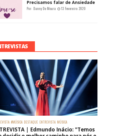
Precisamos falar de Ansiedade
Por:
Danny De Moura
13 Fevereiro 2020
NTREVISTAS
EVISTA
#MÚSICA
DESTAQUE
ENTREVISTA
MÚSICA
TREVISTA | Edmundo Inácio: "Temos
 decidir o melhor caminho para nós e