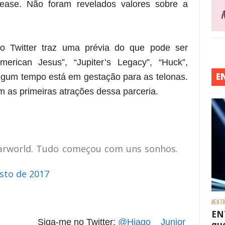
lease. Não foram revelados valores sobre a
no Twitter traz uma prévia do que pode ser
erican Jesus”, “Jupiter’s Legacy”, “Huck”,
E
algum tempo está em gestação para as telonas.
m as primeiras atrações dessa parceria.
llarworld. Tudo começou com uns sonhos.
sto de 2017
#ENTR
EN
Siga-me no Twitter:
@Hiago__Junior
que