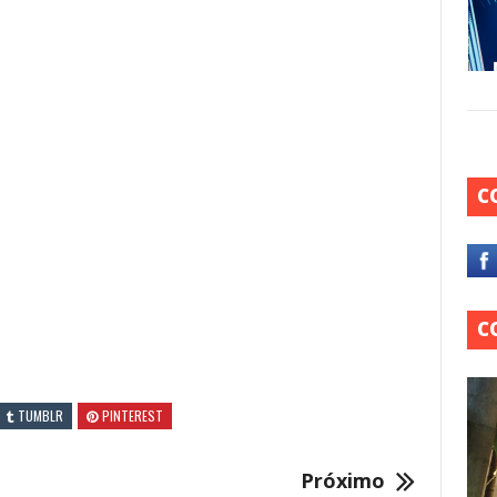
C
C
TUMBLR
PINTEREST
Próximo