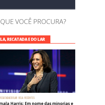
 QUE VOCÊ PROCURA?
ELA, RECATADA E DO LAR
RECATADAEDOLAR
BELA
RECENTES
mala Harris: Em nome das minorias e