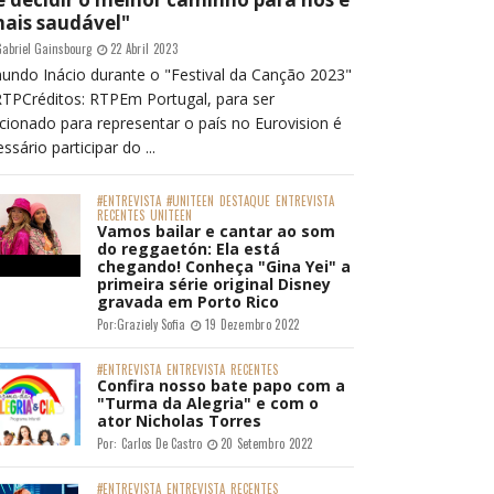
mais saudável"
abriel Gainsbourg
22 Abril 2023
undo Inácio durante o "Festival da Canção 2023"
RTPCréditos: RTPEm Portugal, para ser
cionado para representar o país no Eurovision é
ssário participar do ...
#ENTREVISTA
#UNITEEN
DESTAQUE
ENTREVISTA
RECENTES
UNITEEN
Vamos bailar e cantar ao som
do reggaetón: Ela está
chegando! Conheça "Gina Yei" a
primeira série original Disney
gravada em Porto Rico
Por:
Graziely Sofia
19 Dezembro 2022
#ENTREVISTA
ENTREVISTA
RECENTES
Confira nosso bate papo com a
"Turma da Alegria" e com o
ator Nicholas Torres
Por:
Carlos De Castro
20 Setembro 2022
#ENTREVISTA
ENTREVISTA
RECENTES