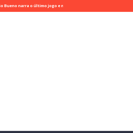
narra o último jogo e marca sua despedida das narrações
SBT co