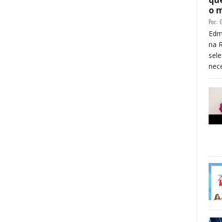
o 
Por:
G
Edm
na 
sele
nece