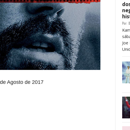
dos
neg
his
Por:
D
Kam
sáb
Joe 
Unid
de Agosto de 2017