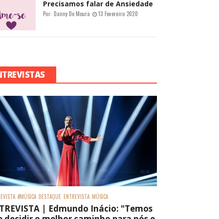
Precisamos falar de Ansiedade
Por:
Danny De Moura
13 Fevereiro 2020
NTREVISTAS
EVISTA
#MÚSICA
DESTAQUE
ENTREVISTA
MÚSICA
TREVISTA | Edmundo Inácio: "Temos
 decidir o melhor caminho para nós e