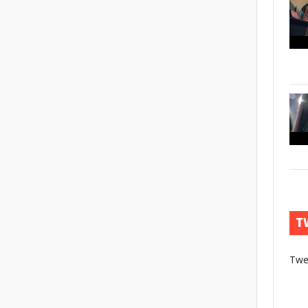
T
Twe