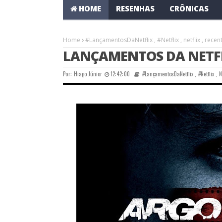
HOME
RESENHAS
CRÔNICAS
Home
#LançamentosDaNetflix
,
#Netflix
,
netflix
,
recen
LANÇAMENTOS DA NETFLI
Por:
Hiago Júnior
12:42:00
#LançamentosDaNetflix
,
#Netflix
,
N