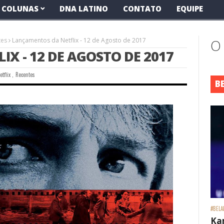
COLUNAS
DNA LATINO
CONTATO
EQUIPE
tes
Lançamentos da Netflix - 12 de Agosto de 2017
O
X - 12 DE AGOSTO DE 2017
etflix
,
Recentes
B
#BELA
Ka