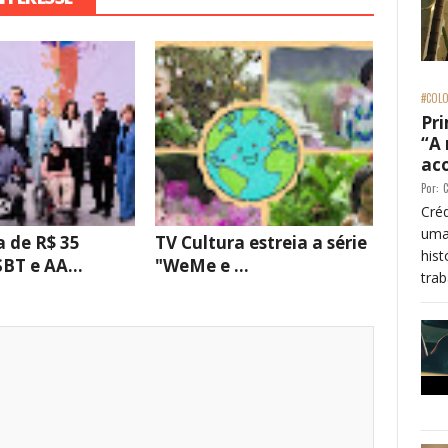
#COLO
Pri
“A
ac
Por:
C
Créd
uma
 de R$ 35
TV Cultura estreia a série
his
BT e AA...
"WeMe e ...
trab