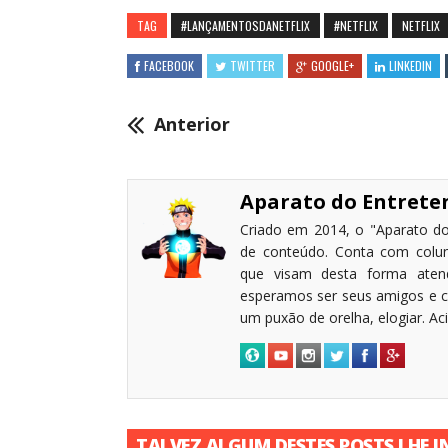
TAG
#LANÇAMENTOSDANETFLIX
#NETFLIX
NETFLIX
FACEBOOK
TWITTER
GOOGLE+
LINKEDIN
Anterior
Aparato do Entret
Criado em 2014, o "Aparato do
de conteúdo. Conta com coluni
que visam desta forma atende
esperamos ser seus amigos e c
um puxão de orelha, elogiar. A
TALVEZ ALGUM DESTES POSTS LHE I