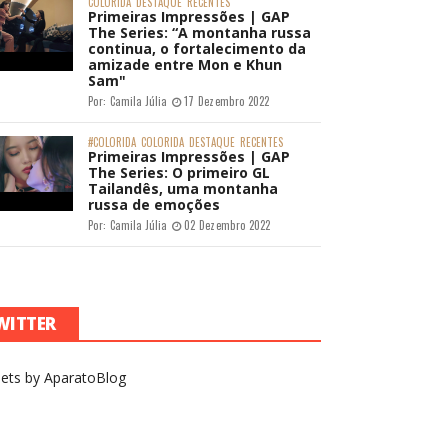
COLORIDA
DESTAQUE
RECENTES
Primeiras Impressões | GAP
The Series: “A montanha russa
continua, o fortalecimento da
amizade entre Mon e Khun
Sam"
Por:
Camila Júlia
17 Dezembro 2022
#COLORIDA
COLORIDA
DESTAQUE
RECENTES
Primeiras Impressões | GAP
The Series: O primeiro GL
Tailandês, uma montanha
russa de emoções
Por:
Camila Júlia
02 Dezembro 2022
WITTER
ets by AparatoBlog