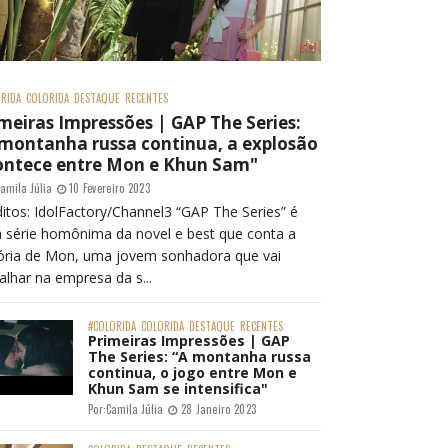
RIDA
COLORIDA
DESTAQUE
RECENTES
meiras Impressões | GAP The Series:
 montanha russa continua, a explosão
ontece entre Mon e Khun Sam"
amila Júlia
10 Fevereiro 2023
itos: IdolFactory/Channel3 “GAP The Series” é
 série homônima da novel e best que conta a
tória de Mon, uma jovem sonhadora que vai
alhar na empresa da s...
#COLORIDA
COLORIDA
DESTAQUE
RECENTES
Primeiras Impressões | GAP
The Series: “A montanha russa
continua, o jogo entre Mon e
Khun Sam se intensifica"
Por:
Camila Júlia
28 Janeiro 2023