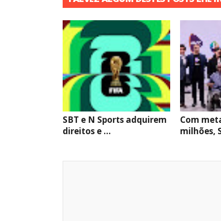
SBT e N Sports adquirem
Com meta
direitos e ...
milhões, S