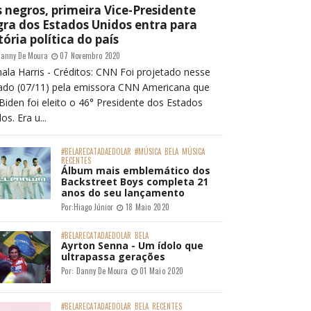
 negros, primeira Vice-Presidente
ra dos Estados Unidos entra para
tória política do país
anny De Moura
07 Novembro 2020
ala Harris - Créditos: CNN Foi projetado nesse
ado (07/11) pela emissora CNN Americana que
Biden foi eleito o 46° Presidente dos Estados
os. Era u...
#BELARECATADAEDOLAR
#MÚSICA
BELA
MÚSICA
RECENTES
Álbum mais emblemático dos
Backstreet Boys completa 21
anos do seu lançamento
Por:
Hiago Júnior
18 Maio 2020
#BELARECATADAEDOLAR
BELA
Ayrton Senna - Um ídolo que
ultrapassa gerações
Por:
Danny De Moura
01 Maio 2020
#BELARECATADAEDOLAR
BELA
RECENTES