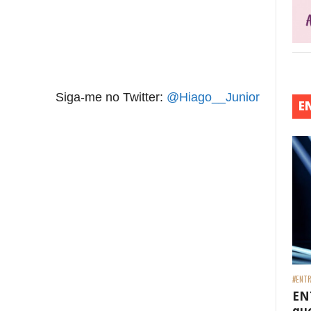
Siga-me no Twitter:
@Hiago__Junior
E
#ENTR
EN
que