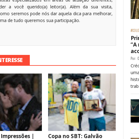
r a você querido(a) leitor(a). Além da sua visita,
omo seremos pode nós dar aquela dica para melhorar,
cima de tudo queremos sua participação.
#COLO
Pri
“A
ac
Por:
C
NTERESSE
Créd
uma
his
trab
 Impressões |
Copa no SBT: Galvão