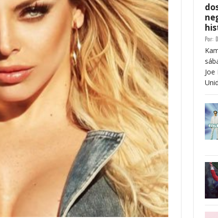
dos
neg
his
Por:
D
Kam
sáb
Joe 
Unid