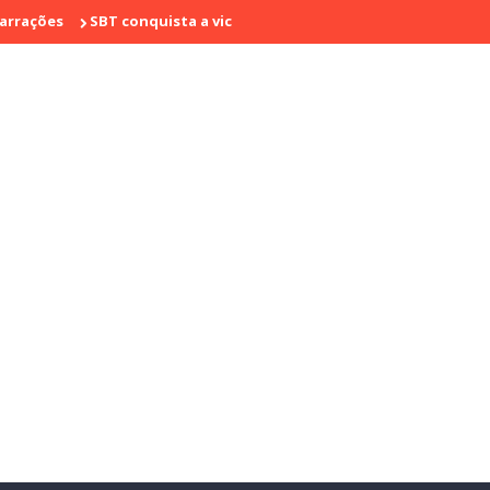
SBT conquista a vice liderança com "Bake Off Brasil" e "SBT Brasi