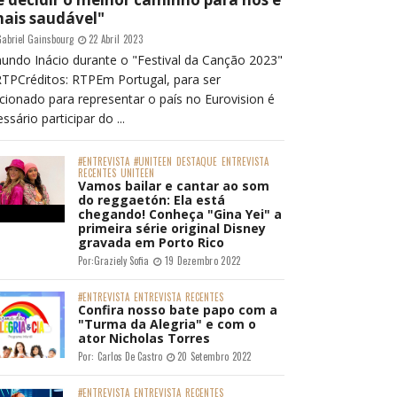
mais saudável"
abriel Gainsbourg
22 Abril 2023
undo Inácio durante o "Festival da Canção 2023"
RTPCréditos: RTPEm Portugal, para ser
cionado para representar o país no Eurovision é
ssário participar do ...
#ENTREVISTA
#UNITEEN
DESTAQUE
ENTREVISTA
RECENTES
UNITEEN
Vamos bailar e cantar ao som
do reggaetón: Ela está
chegando! Conheça "Gina Yei" a
primeira série original Disney
gravada em Porto Rico
Por:
Graziely Sofia
19 Dezembro 2022
#ENTREVISTA
ENTREVISTA
RECENTES
Confira nosso bate papo com a
"Turma da Alegria" e com o
ator Nicholas Torres
Por:
Carlos De Castro
20 Setembro 2022
#ENTREVISTA
ENTREVISTA
RECENTES