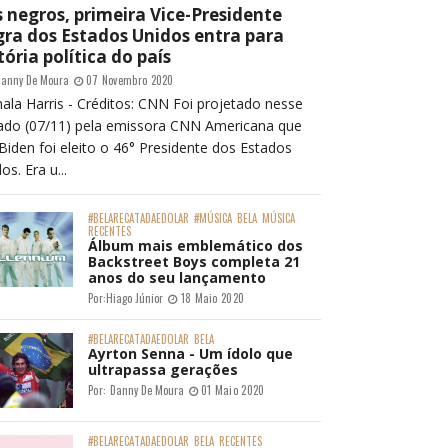
 negros, primeira Vice-Presidente
ra dos Estados Unidos entra para
tória política do país
anny De Moura
07 Novembro 2020
ala Harris - Créditos: CNN Foi projetado nesse
ado (07/11) pela emissora CNN Americana que
Biden foi eleito o 46° Presidente dos Estados
os. Era u...
#BELARECATADAEDOLAR
#MÚSICA
BELA
MÚSICA
RECENTES
Álbum mais emblemático dos
Backstreet Boys completa 21
anos do seu lançamento
Por:
Hiago Júnior
18 Maio 2020
#BELARECATADAEDOLAR
BELA
Ayrton Senna - Um ídolo que
ultrapassa gerações
Por:
Danny De Moura
01 Maio 2020
#BELARECATADAEDOLAR
BELA
RECENTES