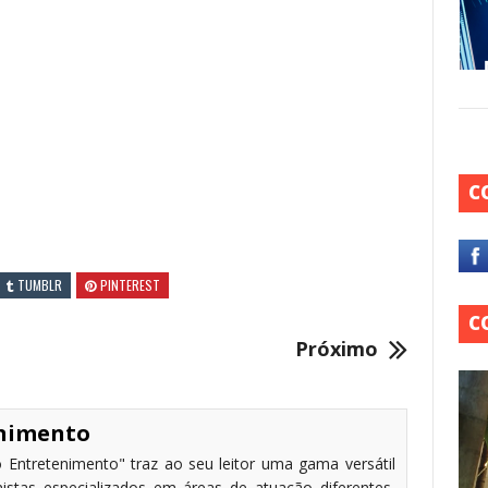
C
TUMBLR
PINTEREST
C
Próximo
enimento
 Entretenimento" traz ao seu leitor uma gama versátil
stas especializados em áreas de atuação diferentes,