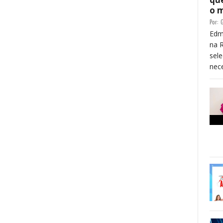
o 
Por:
G
Edm
na 
sele
nece