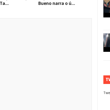
Ta...
Bueno narra o ú...
T
Twe