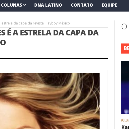
COLUNAS
DNA LATINO
CONTATO
EQUIPE
 a estrela da capa da revista Playboy México
O
ES É A ESTRELA DA CAPA DA
CO
B
#BELA
Ka