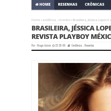
HOME
RESENHAS
CRÔNICAS
Home
evidência
,
recentes
Brasileira, Jéssica Lopes é
BRASILEIRA, JÉSSICA LOP
REVISTA PLAYBOY MÉXI
Por:
Hiago Júnior
22:20:00
Evidência
,
Recentes