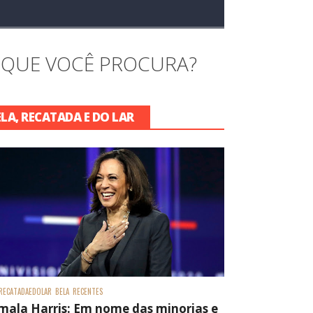
 QUE VOCÊ PROCURA?
ELA, RECATADA E DO LAR
RECATADAEDOLAR
BELA
RECENTES
mala Harris: Em nome das minorias e