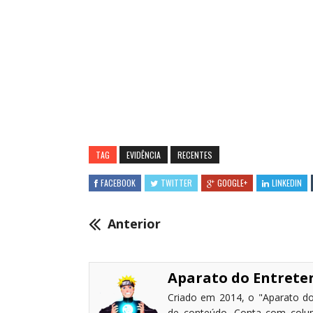
TAG
EVIDÊNCIA
RECENTES
FACEBOOK
TWITTER
GOOGLE+
LINKEDIN
Anterior
Aparato do Entret
Criado em 2014, o "Aparato do
de conteúdo. Conta com coluni