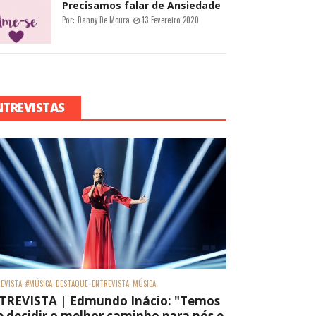
Precisamos falar de Ansiedade
Por:
Danny De Moura
13 Fevereiro 2020
NTREVISTAS
EVISTA
#MÚSICA
DESTAQUE
ENTREVISTA
MÚSICA
TREVISTA | Edmundo Inácio: "Temos
 decidir o melhor caminho para nós e