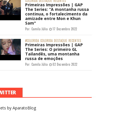
COLORIDA
DESTAQUE
RECENTES
Primeiras Impressões | GAP
The Series: “A montanha russa
continua, o fortalecimento da
amizade entre Mon e Khun
Sam"
Por:
Camila Júlia
17 Dezembro 2022
#COLORIDA
COLORIDA
DESTAQUE
RECENTES
Primeiras Impressões | GAP
The Series: O primeiro GL
Tailandês, uma montanha
russa de emoções
Por:
Camila Júlia
02 Dezembro 2022
WITTER
ets by AparatoBlog