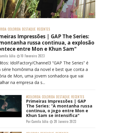
RIDA
COLORIDA
DESTAQUE
RECENTES
meiras Impressões | GAP The Series:
 montanha russa continua, a explosão
ontece entre Mon e Khun Sam"
amila Júlia
10 Fevereiro 2023
itos: IdolFactory/Channel3 “GAP The Series” é
 série homônima da novel e best que conta a
tória de Mon, uma jovem sonhadora que vai
alhar na empresa da s...
#COLORIDA
COLORIDA
DESTAQUE
RECENTES
Primeiras Impressões | GAP
The Series: “A montanha russa
continua, o jogo entre Mon e
Khun Sam se intensifica"
Por:
Camila Júlia
28 Janeiro 2023