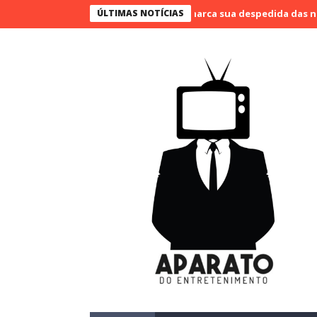
 Bueno narra o último jogo e marca sua despedida das narrações
ÚLTIMAS NOTÍCIAS