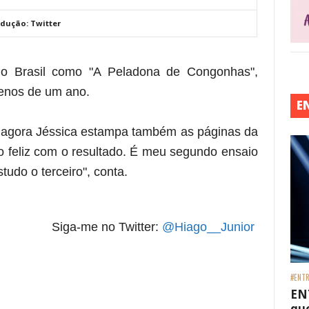
dução: Twitter
no Brasil como "A Peladona de Congonhas",
enos de um ano.
E
a e agora Jéssica estampa também as páginas da
o feliz com o resultado. É meu segundo ensaio
studo o terceiro", conta.
Siga-me no Twitter:
@Hiago__Junior
#ENTR
EN
que