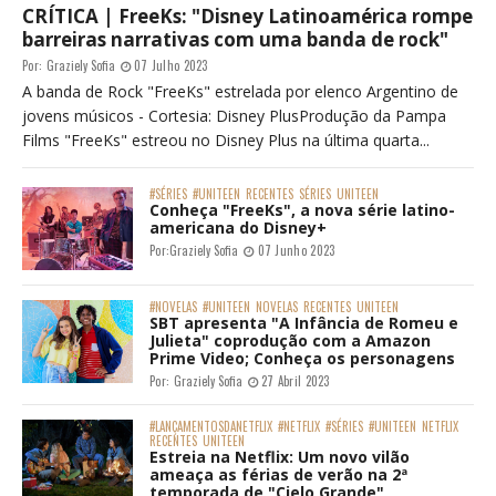
CRÍTICA | FreeKs: "Disney Latinoamérica rompe
barreiras narrativas com uma banda de rock"
Por:
Graziely Sofia
07 Julho 2023
A banda de Rock "FreeKs" estrelada por elenco Argentino de
jovens músicos - Cortesia: Disney PlusProdução da Pampa
Films "FreeKs" estreou no Disney Plus na última quarta...
#SÉRIES
#UNITEEN
RECENTES
SÉRIES
UNITEEN
Conheça "FreeKs", a nova série latino-
americana do Disney+
Por:
Graziely Sofia
07 Junho 2023
#NOVELAS
#UNITEEN
NOVELAS
RECENTES
UNITEEN
SBT apresenta "A Infância de Romeu e
Julieta" coprodução com a Amazon
Prime Video; Conheça os personagens
Por:
Graziely Sofia
27 Abril 2023
#LANÇAMENTOSDANETFLIX
#NETFLIX
#SÉRIES
#UNITEEN
NETFLIX
RECENTES
UNITEEN
Estreia na Netflix: Um novo vilão
ameaça as férias de verão na 2ª
temporada de "Cielo Grande"