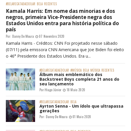
#BELARECATADAEDOLAR
BELA
RECENTES
Kamala Harris: Em nome das minorias e dos
negros, primeira Vice-Presidente negra dos
Estados Unidos entra para história política do
país
Por:
Danny De Moura
07 Novembro 2020
Kamala Harris - Créditos: CNN Foi projetado nesse sábado
(07/11) pela emissora CNN Americana que Joe Biden foi eleito
o 46° Presidente dos Estados Unidos. Era u...
#BELARECATADAEDOLAR
#MÚSICA
BELA
MÚSICA
RECENTES
Álbum mais emblemático dos
Backstreet Boys completa 21 anos do
seu lançamento
Por:
Hiago Júnior
18 Maio 2020
#BELARECATADAEDOLAR
BELA
Ayrton Senna - Um ídolo que ultrapassa
gerações
Por:
Danny De Moura
01 Maio 2020