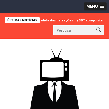
MENU
marca sua despedida das narrações
ÚLTIMAS NOTÍCIAS
SBT conquista a vice lideranç