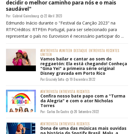
decidir o melhor caminho para nós e o mais
saudável"
Por:
Gabriel Gainsbourg
22 Abril 2023
Edmundo Inácio durante o "Festival da Canção 2023" na
RTPCréditos: RTPEm Portugal, para ser selecionado para
representar o país no Eurovision é necessário participar do ...
#ENTREVISTA
#UNITEEN
DESTAQUE
ENTREVISTA
RECENTES
UNITEEN
Vamos bailar e cantar ao som do
reggaetón: Ela está chegando! Conheça
"Gina Yei" a primeira série original
Disney gravada em Porto Rico
Por:
Graziely Sofia
19 Dezembro 2022
#ENTREVISTA
ENTREVISTA
RECENTES
Confira nosso bate papo com a "Turma
da Alegria" e com o ator Nicholas
Torres
Por:
Carlos De Castro
20 Setembro 2022
#ENTREVISTA
ENTREVISTA
RECENTES
Dona de uma das músicas mais ouvidas
na história do Spotify Brasil, Malu, a