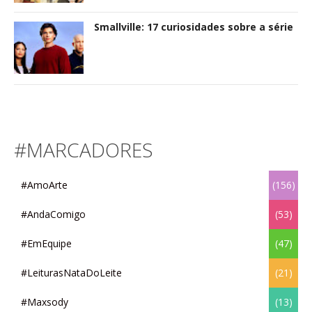
Smallville: 17 curiosidades sobre a série
#MARCADORES
#AmoArte
(156)
#AndaComigo
(53)
#EmEquipe
(47)
#LeiturasNataDoLeite
(21)
#Maxsody
(13)