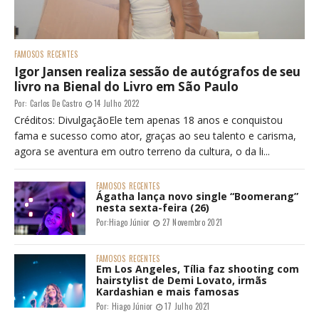
FAMOSOS
RECENTES
Igor Jansen realiza sessão de autógrafos de seu
livro na Bienal do Livro em São Paulo
Por:
Carlos De Castro
14 Julho 2022
Créditos: DivulgaçãoEle tem apenas 18 anos e conquistou
fama e sucesso como ator, graças ao seu talento e carisma,
agora se aventura em outro terreno da cultura, o da li...
FAMOSOS
RECENTES
Ágatha lança novo single “Boomerang”
nesta sexta-feira (26)
Por:
Hiago Júnior
27 Novembro 2021
FAMOSOS
RECENTES
Em Los Angeles, Tília faz shooting com
hairstylist de Demi Lovato, irmãs
Kardashian e mais famosas
Por:
Hiago Júnior
17 Julho 2021