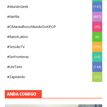
#MundoGeek
(147)
#Netflix
(887)
#OMaravilhosoMundoDoKPOP
(35)
#RaioXLatino
(6)
#SessãoTV
(755)
#SinFronteras
(14)
#UniTeen
(144)
#Zapeando
(21)
ANDA COMIGO