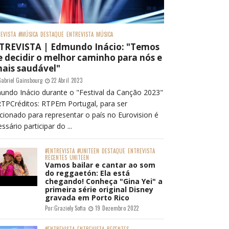
EVISTA
#MÚSICA
DESTAQUE
ENTREVISTA
MÚSICA
TREVISTA | Edmundo Inácio: "Temos
 decidir o melhor caminho para nós e
mais saudável"
abriel Gainsbourg
22 Abril 2023
undo Inácio durante o "Festival da Canção 2023"
RTPCréditos: RTPEm Portugal, para ser
cionado para representar o país no Eurovision é
ssário participar do ...
#ENTREVISTA
#UNITEEN
DESTAQUE
ENTREVISTA
RECENTES
UNITEEN
Vamos bailar e cantar ao som
do reggaetón: Ela está
chegando! Conheça "Gina Yei" a
primeira série original Disney
gravada em Porto Rico
Por:
Graziely Sofia
19 Dezembro 2022