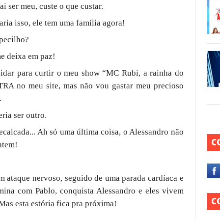
 ser meu, custe o que custar.
aria isso, ele tem uma família agora!
mpecilho?
me deixa em paz!
nvidar para curtir o meu show “MC Rubi, a rainha do
TRA no meu site, mas não vou gastar meu precioso
.
ria ser outro.
ecalcada... Ah só uma última coisa, o Alessandro não
C
ntem!
um ataque nervoso, seguido de uma parada cardíaca e
rmina com Pablo, conquista Alessandro e eles vivem
C
Mas esta estória fica pra próxima!