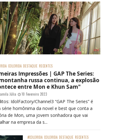
RIDA
COLORIDA
DESTAQUE
RECENTES
meiras Impressões | GAP The Series:
 montanha russa continua, a explosão
ontece entre Mon e Khun Sam"
amila Júlia
10 Fevereiro 2023
itos: IdolFactory/Channel3 “GAP The Series” é
 série homônima da novel e best que conta a
tória de Mon, uma jovem sonhadora que vai
alhar na empresa da s...
#COLORIDA
COLORIDA
DESTAQUE
RECENTES