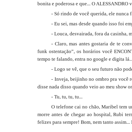
bonita e poderosa e que... O ALESSANDRO vai
- Só rindo de você querida, ele nunca f
- Eu sei, mas desde quando isso foi e
- Louca, desvairada, fora da casinha, 
- Claro, mas antes gostaria de te co
funk ostentação”, os horários você ENCON
tempo te falando, entra no google e digita lá..
- Logo se vê, que o seu futuro não pode
- Inveja, beijinho no ombro pra você r
disse nada disso quando veio ao meu show o
- Tu, tu, tu, tu...
O telefone cai no chão, Maribel tem 
morre antes de chegar ao hospital, Rubi te
felizes para sempre! Bom, nem tanto assim... 