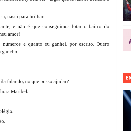
sa, nasci para brilhar.
ante, e não é que conseguimos lotar o bairro do
 meu amor!
o números e quanto eu ganhei, por escrito. Quero
ã gancho.
E
ila falando, no que posso ajudar?
nhora Maribel.
olégio.
ão.