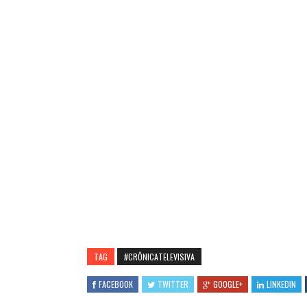
TAG
#CRÔNICATELEVISIVA
FACEBOOK
TWITTER
GOOGLE+
LINKEDIN