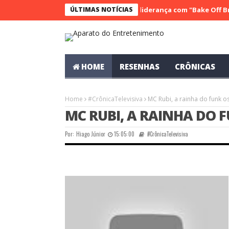
SBT conquista a vice liderança com "Bake Off Brasil" e 
ÚLTIMAS NOTÍCIAS
HOME
RESENHAS
CRÔNICAS
Home
#CrônicaTelevisiva
MC Rubi, a rainha do funk o
MC RUBI, A RAINHA DO
Por:
Hiago Júnior
15:05:00
#CrônicaTelevisiva