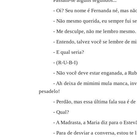
Passam-se alguns segundos...
- Oi? Seu nome é Fernanda né, mas nã
- Não mesmo querida, eu sempre fui seu
- Me desculpe, não me lembro mesmo.
- Entendo, talvez você se lembre de m
- E qual seria?
- (R-U-B-I)
- Não você deve estar enganada, a Rub
- Ah deixa de mimimi mula manca, inval
pesadelo!
- Perdão, mas essa última fala sua é de
- Qual?
- A Madrasta, a Maria diz para o Estevã
- Para de desviar a conversa, estou te 