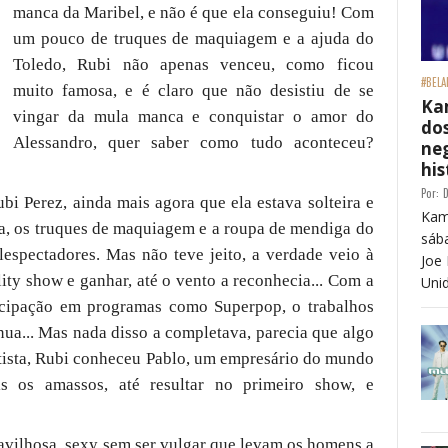
manca da Maribel, e não é que ela conseguiu! Com
um pouco de truques de maquiagem e a ajuda do
Toledo, Rubi não apenas venceu, como ficou
#BELA
muito famosa, e é claro que não desistiu de se
Ka
vingar da mula manca e conquistar o amor do
dos
Alessandro, quer saber como tudo aconteceu?
neg
his
Por:
D
ubi Perez, ainda mais agora que ela estava solteira e
Kam
ana, os truques de maquiagem e a roupa de mendiga do
sáb
lespectadores. Mas não teve jeito, a verdade veio à
Joe 
ity show e ganhar, até o vento a reconhecia... Com a
Unid
ticipação em programas como Superpop, o trabalhos
nua... Mas nada disso a completava, parecia que algo
ntista, Rubi conheceu Pablo, um empresário do mundo
s os amassos, até resultar no primeiro show, e
avilhosa, sexy sem ser vulgar que levam os homens a