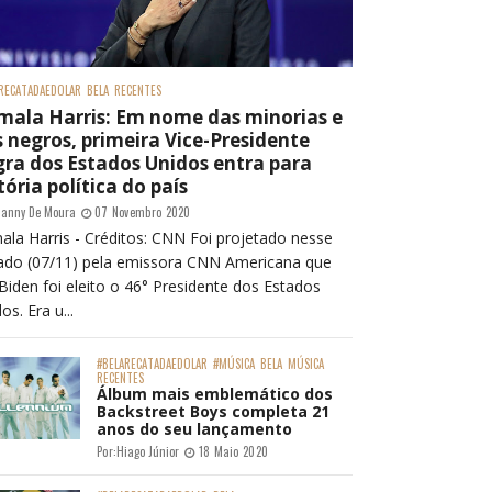
RECATADAEDOLAR
BELA
RECENTES
mala Harris: Em nome das minorias e
 negros, primeira Vice-Presidente
ra dos Estados Unidos entra para
tória política do país
anny De Moura
07 Novembro 2020
ala Harris - Créditos: CNN Foi projetado nesse
ado (07/11) pela emissora CNN Americana que
Biden foi eleito o 46° Presidente dos Estados
os. Era u...
#BELARECATADAEDOLAR
#MÚSICA
BELA
MÚSICA
RECENTES
Álbum mais emblemático dos
Backstreet Boys completa 21
anos do seu lançamento
Por:
Hiago Júnior
18 Maio 2020