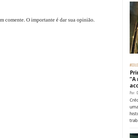
 comente. O importante é dar sua opinião.
#COLO
Pri
“A
ac
Por:
C
Créd
uma
his
trab