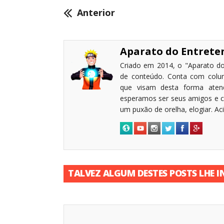
Anterior
Aparato do Entret
Criado em 2014, o "Aparato do
de conteúdo. Conta com coluni
que visam desta forma atende
esperamos ser seus amigos e c
um puxão de orelha, elogiar. A
TALVEZ ALGUM DESTES POSTS LHE I