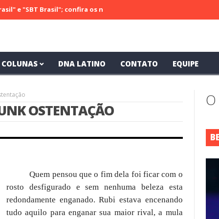
"SBT Brasil"; confira os números do último sábado (29)
Rádio Cult
COLUNAS
DNA LATINO
CONTATO
EQUIPE
stentação
O
 FUNK OSTENTAÇÃO
B
Quem pensou que o fim dela foi ficar com o
rosto desfigurado e sem nenhuma beleza esta
redondamente enganado. Rubi estava encenando
tudo aquilo para enganar sua maior rival, a mula