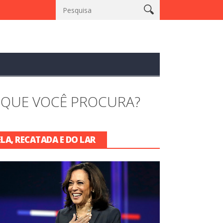
ura Brasil estreia série especial em celebração ao mês da Consciên
 QUE VOCÊ PROCURA?
ELA, RECATADA E DO LAR