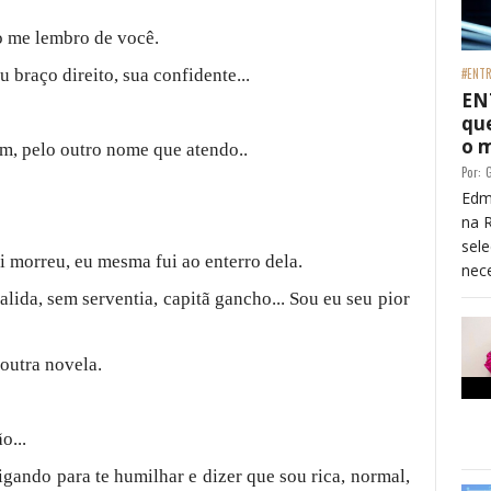
o me lembro de você.
 braço direito, sua confidente...
#ENTR
EN
que
o 
im, pelo outro nome que atendo..
Por:
G
Edm
na 
sele
i morreu, eu mesma fui ao enterro dela.
nece
ida, sem serventia, capitã gancho... Sou eu seu pior
 outra novela.
o...
ligando para te humilhar e dizer que sou rica, normal,