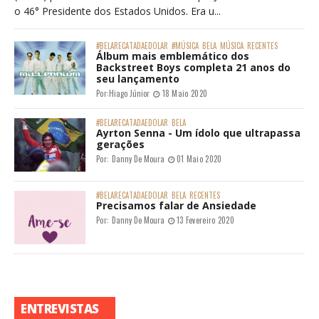
o 46° Presidente dos Estados Unidos. Era u...
#BELARECATADAEDOLAR
#MÚSICA
BELA
MÚSICA
RECENTES
Álbum mais emblemático dos
Backstreet Boys completa 21 anos do
seu lançamento
Por:
Hiago Júnior
18 Maio 2020
#BELARECATADAEDOLAR
BELA
Ayrton Senna - Um ídolo que ultrapassa
gerações
Por:
Danny De Moura
01 Maio 2020
#BELARECATADAEDOLAR
BELA
RECENTES
Precisamos falar de Ansiedade
Por:
Danny De Moura
13 Fevereiro 2020
ENTREVISTAS