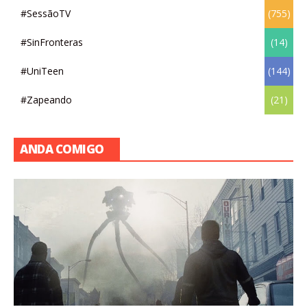
#SessãoTV
(755)
#SinFronteras
(14)
#UniTeen
(144)
#Zapeando
(21)
ANDA COMIGO