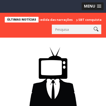
MENU
 marca sua despedida das narrações
ÚLTIMAS NOTÍCIAS
SBT conquista a vice lideran