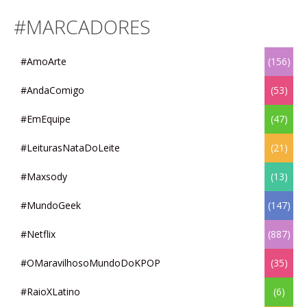
#MARCADORES
#AmoArte
(156)
#AndaComigo
(53)
#EmEquipe
(47)
#LeiturasNataDoLeite
(21)
#Maxsody
(13)
#MundoGeek
(147)
#Netflix
(887)
#OMaravilhosoMundoDoKPOP
(35)
#RaioXLatino
(6)