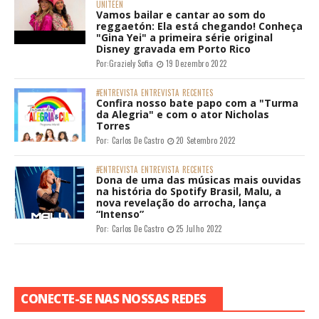
UNITEEN
Vamos bailar e cantar ao som do
reggaetón: Ela está chegando! Conheça
"Gina Yei" a primeira série original
Disney gravada em Porto Rico
Por:
Graziely Sofia
19 Dezembro 2022
#ENTREVISTA
ENTREVISTA
RECENTES
Confira nosso bate papo com a "Turma
da Alegria" e com o ator Nicholas
Torres
Por:
Carlos De Castro
20 Setembro 2022
#ENTREVISTA
ENTREVISTA
RECENTES
Dona de uma das músicas mais ouvidas
na história do Spotify Brasil, Malu, a
nova revelação do arrocha, lança
“Intenso”
Por:
Carlos De Castro
25 Julho 2022
CONECTE-SE NAS NOSSAS REDES