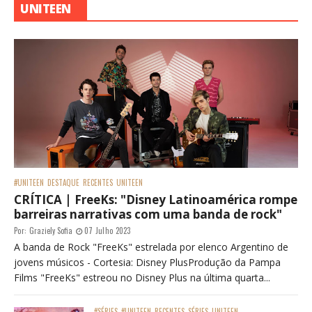
UNITEEN
#UNITEEN
DESTAQUE
RECENTES
UNITEEN
CRÍTICA | FreeKs: "Disney Latinoamérica rompe
barreiras narrativas com uma banda de rock"
Por:
Graziely Sofia
07 Julho 2023
A banda de Rock "FreeKs" estrelada por elenco Argentino de
jovens músicos - Cortesia: Disney PlusProdução da Pampa
Films "FreeKs" estreou no Disney Plus na última quarta...
#SÉRIES
#UNITEEN
RECENTES
SÉRIES
UNITEEN