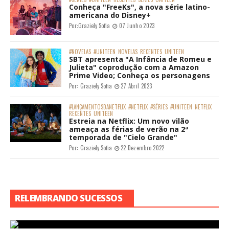
Conheça "FreeKs", a nova série latino-
americana do Disney+
Por:
Graziely Sofia
07 Junho 2023
#NOVELAS
#UNITEEN
NOVELAS
RECENTES
UNITEEN
SBT apresenta "A Infância de Romeu e
Julieta" coprodução com a Amazon
Prime Video; Conheça os personagens
Por:
Graziely Sofia
27 Abril 2023
#LANÇAMENTOSDANETFLIX
#NETFLIX
#SÉRIES
#UNITEEN
NETFLIX
RECENTES
UNITEEN
Estreia na Netflix: Um novo vilão
ameaça as férias de verão na 2ª
temporada de "Cielo Grande"
Por:
Graziely Sofia
22 Dezembro 2022
RELEMBRANDO SUCESSOS