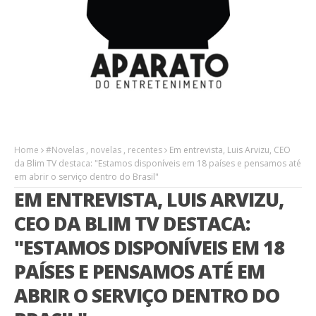
Home
#Novelas
,
novelas
,
recentes
Em entrevista, Luis Arvizu, CEO
da Blim TV destaca: "Estamos disponíveis em 18 países e pensamos até
em abrir o serviço dentro do Brasil"
EM ENTREVISTA, LUIS ARVIZU,
CEO DA BLIM TV DESTACA:
"ESTAMOS DISPONÍVEIS EM 18
PAÍSES E PENSAMOS ATÉ EM
ABRIR O SERVIÇO DENTRO DO