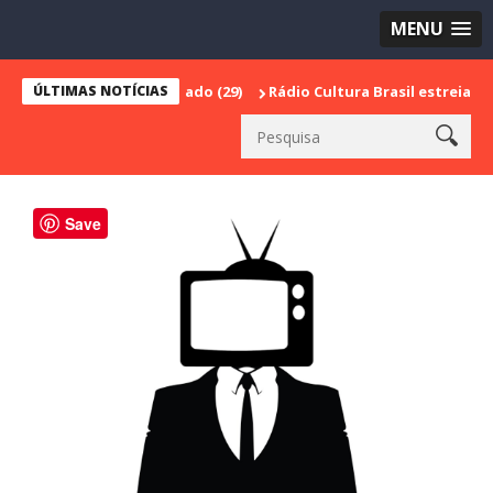
MENU
os do último sábado (29)
ÚLTIMAS NOTÍCIAS
Rádio Cultura Brasil estreia série espe
Save