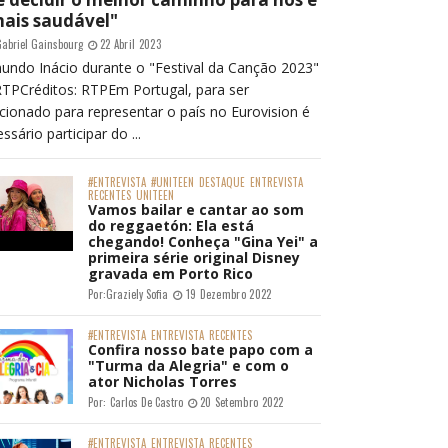
mais saudável"
abriel Gainsbourg
22 Abril 2023
undo Inácio durante o "Festival da Canção 2023"
RTPCréditos: RTPEm Portugal, para ser
cionado para representar o país no Eurovision é
ssário participar do ...
#ENTREVISTA
#UNITEEN
DESTAQUE
ENTREVISTA
RECENTES
UNITEEN
Vamos bailar e cantar ao som
do reggaetón: Ela está
chegando! Conheça "Gina Yei" a
primeira série original Disney
gravada em Porto Rico
Por:
Graziely Sofia
19 Dezembro 2022
#ENTREVISTA
ENTREVISTA
RECENTES
Confira nosso bate papo com a
"Turma da Alegria" e com o
ator Nicholas Torres
Por:
Carlos De Castro
20 Setembro 2022
#ENTREVISTA
ENTREVISTA
RECENTES