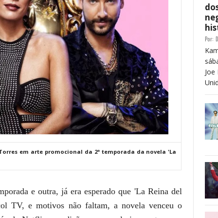
dos
neg
his
Por:
D
Kam
sáb
Joe 
Unid
 Torres em arte promocional da 2ª temporada da novela 'La
porada e outra, já era esperado que 'La Reina del
col TV, e motivos não faltam, a novela venceu o