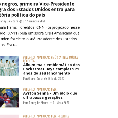
 negros, primeira Vice-Presidente
ra dos Estados Unidos entra para
tória política do país
anny De Moura
07 Novembro 2020
ala Harris - Créditos: CNN Foi projetado nesse
ado (07/11) pela emissora CNN Americana que
Biden foi eleito o 46° Presidente dos Estados
os. Era u...
#BELARECATADAEDOLAR
#MÚSICA
BELA
MÚSICA
RECENTES
Álbum mais emblemático dos
Backstreet Boys completa 21
anos do seu lançamento
Por:
Hiago Júnior
18 Maio 2020
#BELARECATADAEDOLAR
BELA
Ayrton Senna - Um ídolo que
ultrapassa gerações
Por:
Danny De Moura
01 Maio 2020
#BELARECATADAEDOLAR
BELA
RECENTES