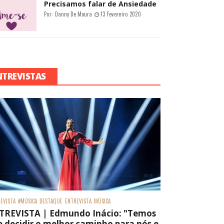
Precisamos falar de Ansiedade
Por:
Danny De Moura
13 Fevereiro 2020
NTREVISTAS
EVISTA
#MÚSICA
DESTAQUE
ENTREVISTA
MÚSICA
TREVISTA | Edmundo Inácio: "Temos
 decidir o melhor caminho para nós e