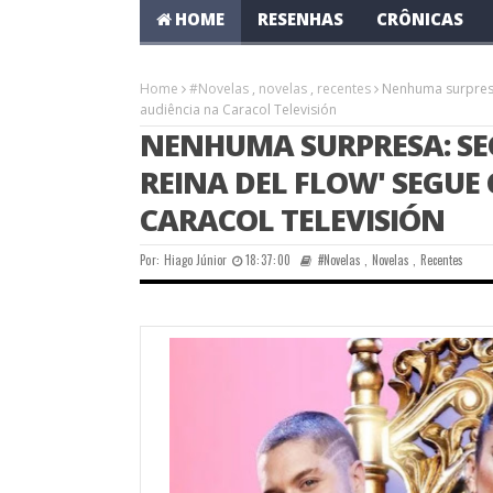
HOME
RESENHAS
CRÔNICAS
Home
#Novelas
,
novelas
,
recentes
Nenhuma surpresa
audiência na Caracol Televisión
NENHUMA SURPRESA: SE
REINA DEL FLOW' SEGUE
CARACOL TELEVISIÓN
Por:
Hiago Júnior
18:37:00
#Novelas
,
Novelas
,
Recentes