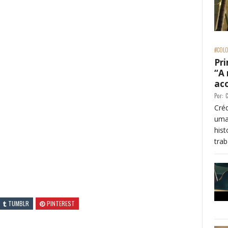
#COLO
Pri
“A
ac
Por:
C
Créd
uma
his
trab
TUMBLR
PINTEREST