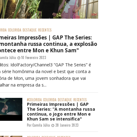
RIDA
COLORIDA
DESTAQUE
RECENTES
meiras Impressões | GAP The Series:
 montanha russa continua, a explosão
ontece entre Mon e Khun Sam"
amila Júlia
10 Fevereiro 2023
itos: IdolFactory/Channel3 “GAP The Series” é
 série homônima da novel e best que conta a
tória de Mon, uma jovem sonhadora que vai
alhar na empresa da s...
#COLORIDA
COLORIDA
DESTAQUE
RECENTES
Primeiras Impressões | GAP
The Series: “A montanha russa
continua, o jogo entre Mon e
Khun Sam se intensifica"
Por:
Camila Júlia
28 Janeiro 2023