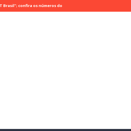
 confira os números do último sábado (29)
Rádio Cultura Brasil e