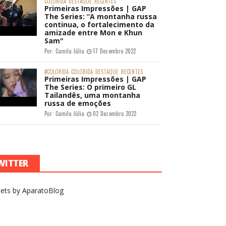
COLORIDA
DESTAQUE
RECENTES
Primeiras Impressões | GAP
The Series: “A montanha russa
continua, o fortalecimento da
amizade entre Mon e Khun
Sam"
Por:
Camila Júlia
17 Dezembro 2022
#COLORIDA
COLORIDA
DESTAQUE
RECENTES
Primeiras Impressões | GAP
The Series: O primeiro GL
Tailandês, uma montanha
russa de emoções
Por:
Camila Júlia
02 Dezembro 2022
WITTER
ets by AparatoBlog