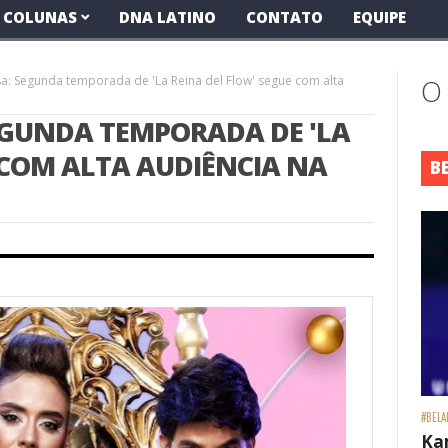
COLUNAS
DNA LATINO
CONTATO
EQUIPE
: Segunda temporada de 'La Reina del Flow' segue com alta
O
GUNDA TEMPORADA DE 'LA
 COM ALTA AUDIÊNCIA NA
B
#BELA
Ka