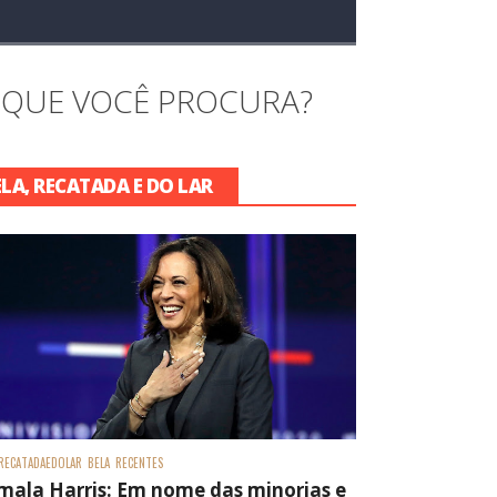
 QUE VOCÊ PROCURA?
ELA, RECATADA E DO LAR
RECATADAEDOLAR
BELA
RECENTES
mala Harris: Em nome das minorias e