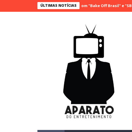
SBT conquista a vice liderança com "Bake Off Brasil" e "SBT Brasil";
ÚLTIMAS NOTÍCIAS