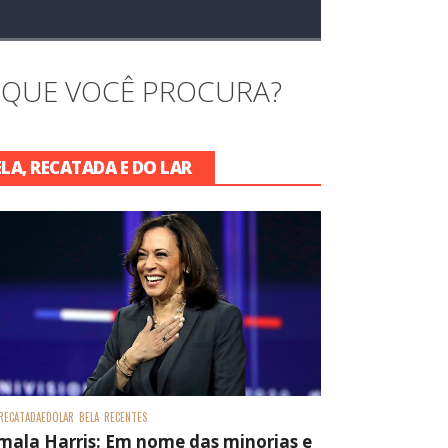
 QUE VOCÊ PROCURA?
ELA, RECATADA E DO LAR
RECATADAEDOLAR
BELA
RECENTES
mala Harris: Em nome das minorias e