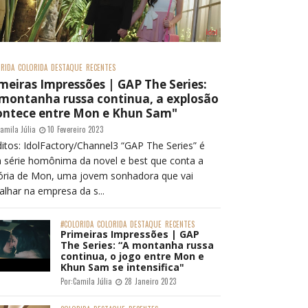
RIDA
COLORIDA
DESTAQUE
RECENTES
meiras Impressões | GAP The Series:
 montanha russa continua, a explosão
ontece entre Mon e Khun Sam"
amila Júlia
10 Fevereiro 2023
itos: IdolFactory/Channel3 “GAP The Series” é
 série homônima da novel e best que conta a
tória de Mon, uma jovem sonhadora que vai
alhar na empresa da s...
#COLORIDA
COLORIDA
DESTAQUE
RECENTES
Primeiras Impressões | GAP
The Series: “A montanha russa
continua, o jogo entre Mon e
Khun Sam se intensifica"
Por:
Camila Júlia
28 Janeiro 2023