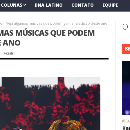
COLUNAS
DNA LATINO
CONTATO
EQUIPE
ion: Veja algumas músicas que podem ganhar a edição deste ano
O
UMAS MÚSICAS QUE PODEM
E ANO
B
a
,
Recentes
#BELA
Ka