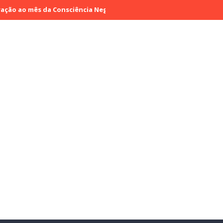
 mês da Consciência Negra
SBT e N Sports adquirem direitos e f