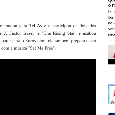
o 
Por:
G
Edm
na 
se mudou para Tel Aviv e participou de dois dos
sele
e X Factor Israel" e "The Rising Star" e acabou
nece
parar para o Eurovision, ela também prepara o seu
ar com a música "Set Me Free".