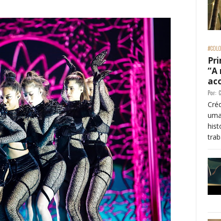
#COLO
Pri
“A
ac
Por:
C
Créd
uma
his
trab