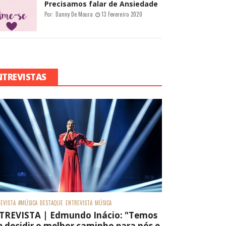
Precisamos falar de Ansiedade
Por:
Danny De Moura
13 Fevereiro 2020
NTREVISTAS
EVISTA
#MÚSICA
DESTAQUE
ENTREVISTA
MÚSICA
TREVISTA | Edmundo Inácio: "Temos
 decidir o melhor caminho para nós e