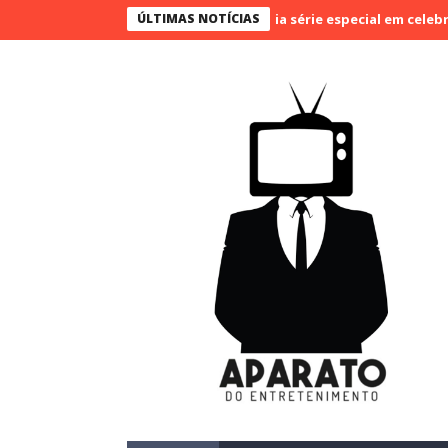
Rádio Cultura Brasil estreia série especial em celebração ao
ÚLTIMAS NOTÍCIAS