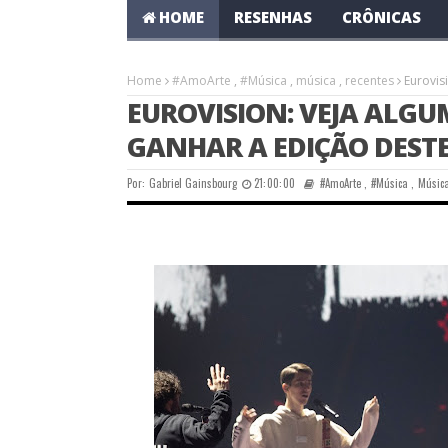
HOME
RESENHAS
CRÔNICAS
Home
#AmoArte
,
#Música
,
música
,
recentes
Eurovis
EUROVISION: VEJA ALG
GANHAR A EDIÇÃO DEST
Por:
Gabriel Gainsbourg
21:00:00
#AmoArte
,
#Música
,
Músic