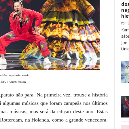
dos
neg
his
Por:
D
Kam
sáb
Joe 
Unid
anizha no primeiro ensaio
: EBU / Andres Putting
parato não para. Na primeira vez, trouxe a história
ei algumas músicas que foram campeãs nos últimos
mas músicas, mas será da edição deste ano.
Estas
 Rotterdam, na Holanda, como a grande vencedora.