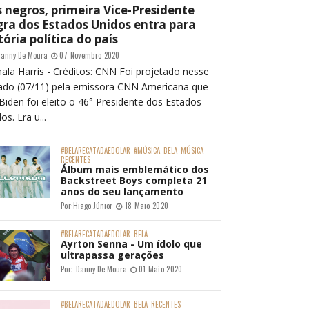
 negros, primeira Vice-Presidente
ra dos Estados Unidos entra para
tória política do país
anny De Moura
07 Novembro 2020
ala Harris - Créditos: CNN Foi projetado nesse
ado (07/11) pela emissora CNN Americana que
Biden foi eleito o 46° Presidente dos Estados
os. Era u...
#BELARECATADAEDOLAR
#MÚSICA
BELA
MÚSICA
RECENTES
Álbum mais emblemático dos
Backstreet Boys completa 21
anos do seu lançamento
Por:
Hiago Júnior
18 Maio 2020
#BELARECATADAEDOLAR
BELA
Ayrton Senna - Um ídolo que
ultrapassa gerações
Por:
Danny De Moura
01 Maio 2020
#BELARECATADAEDOLAR
BELA
RECENTES