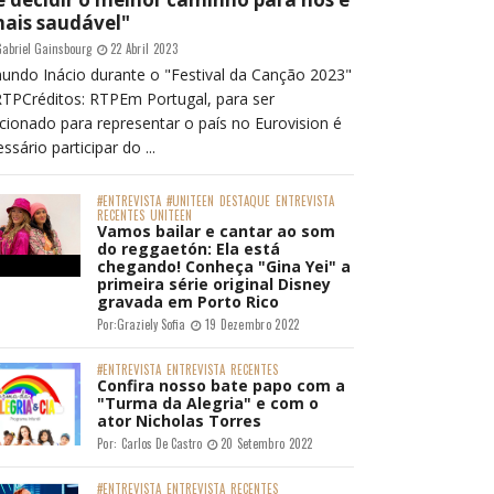
mais saudável"
abriel Gainsbourg
22 Abril 2023
undo Inácio durante o "Festival da Canção 2023"
RTPCréditos: RTPEm Portugal, para ser
cionado para representar o país no Eurovision é
ssário participar do ...
#ENTREVISTA
#UNITEEN
DESTAQUE
ENTREVISTA
RECENTES
UNITEEN
Vamos bailar e cantar ao som
do reggaetón: Ela está
chegando! Conheça "Gina Yei" a
primeira série original Disney
gravada em Porto Rico
Por:
Graziely Sofia
19 Dezembro 2022
#ENTREVISTA
ENTREVISTA
RECENTES
Confira nosso bate papo com a
"Turma da Alegria" e com o
ator Nicholas Torres
Por:
Carlos De Castro
20 Setembro 2022
#ENTREVISTA
ENTREVISTA
RECENTES