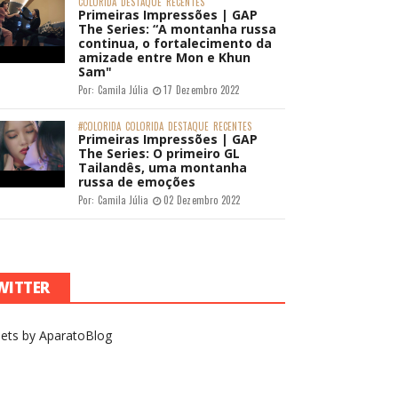
COLORIDA
DESTAQUE
RECENTES
Primeiras Impressões | GAP
The Series: “A montanha russa
continua, o fortalecimento da
amizade entre Mon e Khun
Sam"
Por:
Camila Júlia
17 Dezembro 2022
#COLORIDA
COLORIDA
DESTAQUE
RECENTES
Primeiras Impressões | GAP
The Series: O primeiro GL
Tailandês, uma montanha
russa de emoções
Por:
Camila Júlia
02 Dezembro 2022
WITTER
ets by AparatoBlog