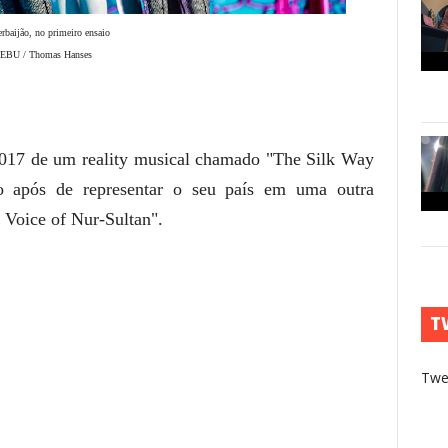
rbaijão, no primeiro ensaio
: EBU / Thomas Hanses
2017 de um reality musical chamado "The Silk Way
go após de representar o seu país em uma outra
Voice of Nur-Sultan".
T
Twe