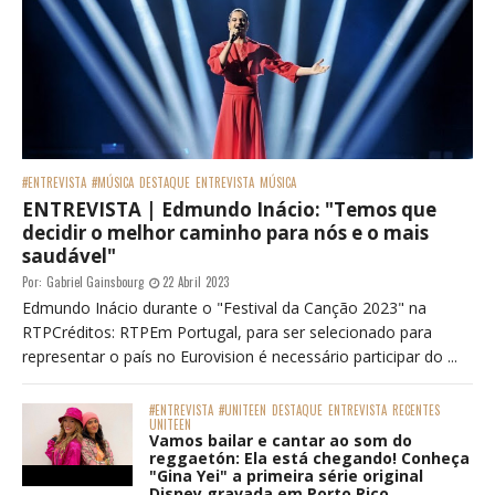
#ENTREVISTA
#MÚSICA
DESTAQUE
ENTREVISTA
MÚSICA
ENTREVISTA | Edmundo Inácio: "Temos que
decidir o melhor caminho para nós e o mais
saudável"
Por:
Gabriel Gainsbourg
22 Abril 2023
Edmundo Inácio durante o "Festival da Canção 2023" na
RTPCréditos: RTPEm Portugal, para ser selecionado para
representar o país no Eurovision é necessário participar do ...
#ENTREVISTA
#UNITEEN
DESTAQUE
ENTREVISTA
RECENTES
UNITEEN
Vamos bailar e cantar ao som do
reggaetón: Ela está chegando! Conheça
"Gina Yei" a primeira série original
Disney gravada em Porto Rico