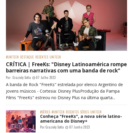
#UNITEEN
DESTAQUE
RECENTES
UNITEEN
CRÍTICA | FreeKs: "Disney Latinoamérica rompe
barreiras narrativas com uma banda de rock"
Por:
Graziely Sofia
07 Julho 2023
A banda de Rock "FreeKs" estrelada por elenco Argentino de
jovens músicos - Cortesia: Disney PlusProdução da Pampa
Films "FreeKs" estreou no Disney Plus na última quarta...
#SÉRIES
#UNITEEN
RECENTES
SÉRIES
UNITEEN
Conheça "FreeKs", a nova série latino-
americana do Disney+
Por:
Graziely Sofia
07 Junho 2023