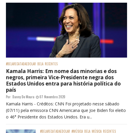
#BELARECATADAEDOLAR
BELA
RECENTES
Kamala Harris: Em nome das minorias e dos
negros, primeira Vice-Presidente negra dos
Estados Unidos entra para história política do
país
Por:
Danny De Moura
07 Novembro 2020
Kamala Harris - Créditos: CNN Foi projetado nesse sábado
(07/11) pela emissora CNN Americana que Joe Biden foi eleito
o 46° Presidente dos Estados Unidos. Era u...
#BELARECATADAEDOLAR
#MÚSICA
BELA
MÚSICA
RECENTES