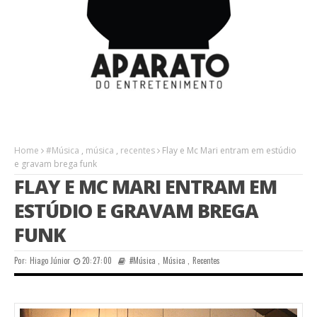
Home
#Música
,
música
,
recentes
Flay e Mc Mari entram em estúdio
e gravam brega funk
FLAY E MC MARI ENTRAM EM
ESTÚDIO E GRAVAM BREGA
FUNK
Por:
Hiago Júnior
20:27:00
#Música
,
Música
,
Recentes