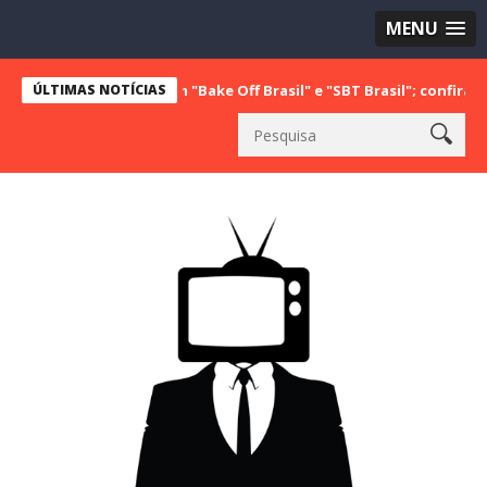
MENU
liderança com "Bake Off Brasil" e "SBT Brasil"; confira os números 
ÚLTIMAS NOTÍCIAS