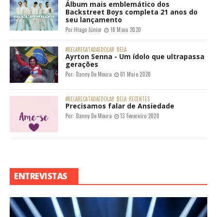
Álbum mais emblemático dos
Backstreet Boys completa 21 anos do
seu lançamento
Por:
Hiago Júnior
18 Maio 2020
#BELARECATADAEDOLAR
BELA
Ayrton Senna - Um ídolo que ultrapassa
gerações
Por:
Danny De Moura
01 Maio 2020
#BELARECATADAEDOLAR
BELA
RECENTES
Precisamos falar de Ansiedade
Por:
Danny De Moura
13 Fevereiro 2020
ENTREVISTAS