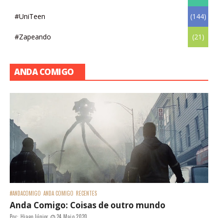
#UniTeen
(144)
#Zapeando
(21)
ANDA COMIGO
#ANDACOMIGO
ANDA COMIGO
RECENTES
Anda Comigo: Coisas de outro mundo
Por:
Hiago Júnior
24 Maio 2020