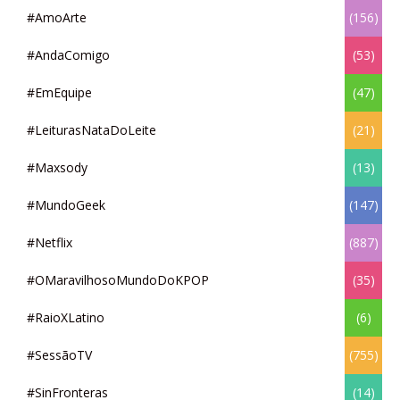
#AmoArte
(156)
#AndaComigo
(53)
#EmEquipe
(47)
#LeiturasNataDoLeite
(21)
#Maxsody
(13)
#MundoGeek
(147)
#Netflix
(887)
#OMaravilhosoMundoDoKPOP
(35)
#RaioXLatino
(6)
#SessãoTV
(755)
#SinFronteras
(14)