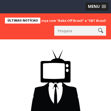
MENU
 a vice liderança com "Bake Off Brasil" e "SBT Brasil"; confira os 
ÚLTIMAS NOTÍCIAS