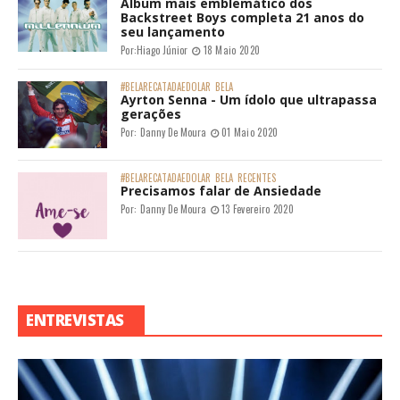
Álbum mais emblemático dos
Backstreet Boys completa 21 anos do
seu lançamento
Por:
Hiago Júnior
18 Maio 2020
#BELARECATADAEDOLAR
BELA
Ayrton Senna - Um ídolo que ultrapassa
gerações
Por:
Danny De Moura
01 Maio 2020
#BELARECATADAEDOLAR
BELA
RECENTES
Precisamos falar de Ansiedade
Por:
Danny De Moura
13 Fevereiro 2020
ENTREVISTAS