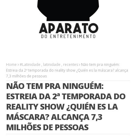
Home
#Latinidade
,
latinidade
,
recentes
Não tem pra ninguém:
Estreia da 2ª temporada do reality show ¿Quién es la máscara? alcança
7,3 milhões de pessoas
NÃO TEM PRA NINGUÉM:
ESTREIA DA 2ª TEMPORADA DO
REALITY SHOW ¿QUIÉN ES LA
MÁSCARA? ALCANÇA 7,3
MILHÕES DE PESSOAS