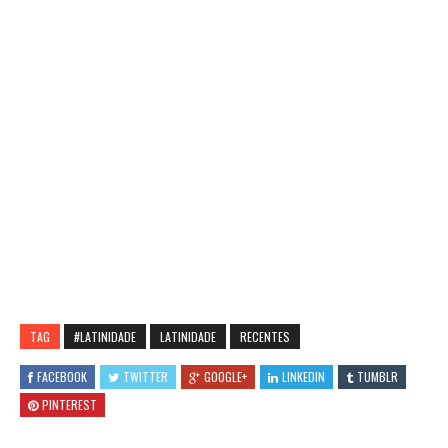
TAG
#LATINIDADE
LATINIDADE
RECENTES
FACEBOOK
TWITTER
GOOGLE+
LINKEDIN
TUMBLR
PINTEREST