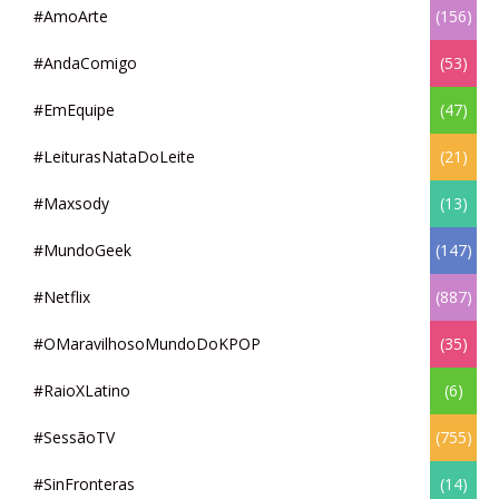
#AmoArte
(156)
#AndaComigo
(53)
#EmEquipe
(47)
#LeiturasNataDoLeite
(21)
#Maxsody
(13)
#MundoGeek
(147)
#Netflix
(887)
#OMaravilhosoMundoDoKPOP
(35)
#RaioXLatino
(6)
#SessãoTV
(755)
#SinFronteras
(14)