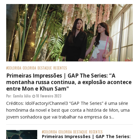
#COLORIDA
COLORIDA
DESTAQUE
RECENTES
Primeiras Impressões | GAP The Series: “A
montanha russa continua, a explosão acontece
entre Mon e Khun Sam"
Por:
Camila Júlia
10 Fevereiro 2023
Créditos: IdolFactory/Channel3 “GAP The Series” é uma série
homônima da novel e best que conta a história de Mon, uma
jovem sonhadora que vai trabalhar na empresa da s...
#COLORIDA
COLORIDA
DESTAQUE
RECENTES
Primeiras Impressões | GAP The Series: