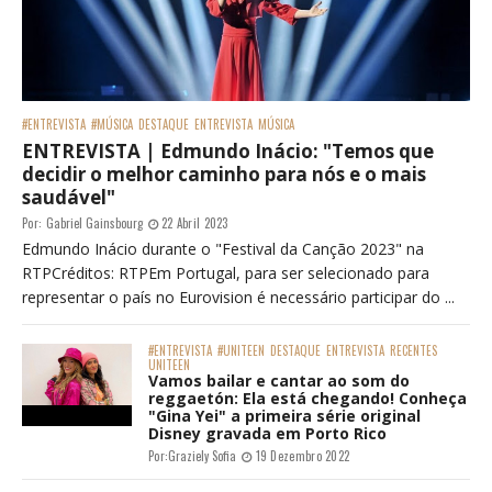
#ENTREVISTA
#MÚSICA
DESTAQUE
ENTREVISTA
MÚSICA
ENTREVISTA | Edmundo Inácio: "Temos que
decidir o melhor caminho para nós e o mais
saudável"
Por:
Gabriel Gainsbourg
22 Abril 2023
Edmundo Inácio durante o "Festival da Canção 2023" na
RTPCréditos: RTPEm Portugal, para ser selecionado para
representar o país no Eurovision é necessário participar do ...
#ENTREVISTA
#UNITEEN
DESTAQUE
ENTREVISTA
RECENTES
UNITEEN
Vamos bailar e cantar ao som do
reggaetón: Ela está chegando! Conheça
"Gina Yei" a primeira série original
Disney gravada em Porto Rico
Por:
Graziely Sofia
19 Dezembro 2022