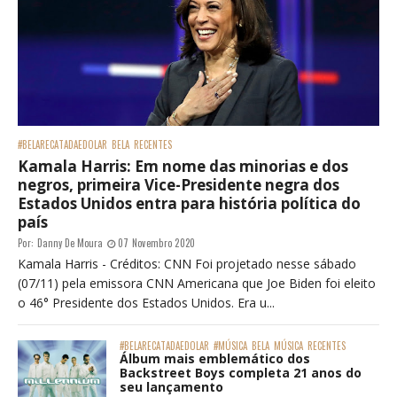
#BELARECATADAEDOLAR
BELA
RECENTES
Kamala Harris: Em nome das minorias e dos
negros, primeira Vice-Presidente negra dos
Estados Unidos entra para história política do
país
Por:
Danny De Moura
07 Novembro 2020
Kamala Harris - Créditos: CNN Foi projetado nesse sábado
(07/11) pela emissora CNN Americana que Joe Biden foi eleito
o 46° Presidente dos Estados Unidos. Era u...
#BELARECATADAEDOLAR
#MÚSICA
BELA
MÚSICA
RECENTES
Álbum mais emblemático dos
Backstreet Boys completa 21 anos do
seu lançamento