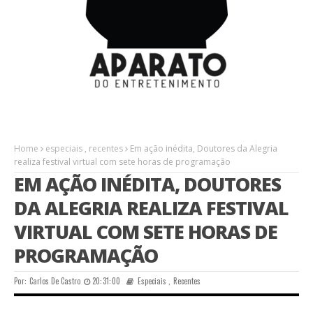
Home
especiais
,
recentes
Em ação inédita, Doutores da Alegria
realiza festival virtual com sete horas de programação
EM AÇÃO INÉDITA, DOUTORES
DA ALEGRIA REALIZA FESTIVAL
VIRTUAL COM SETE HORAS DE
PROGRAMAÇÃO
Por:
Carlos De Castro
20:31:00
Especiais
,
Recentes