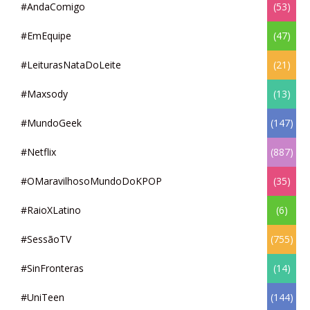
#AndaComigo
(53)
#EmEquipe
(47)
#LeiturasNataDoLeite
(21)
#Maxsody
(13)
#MundoGeek
(147)
#Netflix
(887)
#OMaravilhosoMundoDoKPOP
(35)
#RaioXLatino
(6)
#SessãoTV
(755)
#SinFronteras
(14)
#UniTeen
(144)