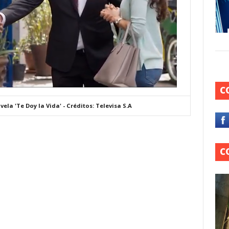
C
la 'Te Doy la Vida' - Créditos: Televisa S.A
C