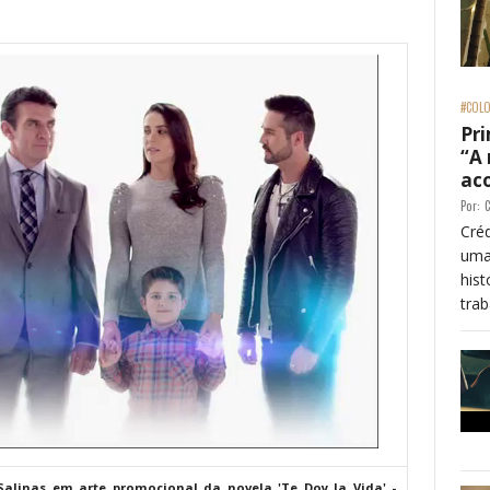
#COLO
Pri
“A
ac
Por:
C
Créd
uma
his
trab
Salinas em arte promocional da novela 'Te Doy la Vida' -