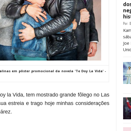
dos
neg
his
Por:
D
Kam
sáb
Joe 
Unid
alinas em pôster promocional da novela 'Te Doy La Vida' -
oy la Vida, tem mostrado grande fôlego no Las
ua estreia e trago hoje minhas considerações
árez.