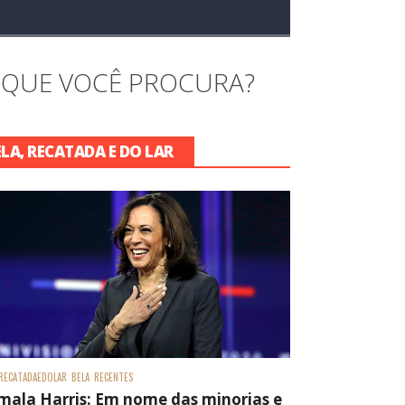
 QUE VOCÊ PROCURA?
ELA, RECATADA E DO LAR
RECATADAEDOLAR
BELA
RECENTES
mala Harris: Em nome das minorias e