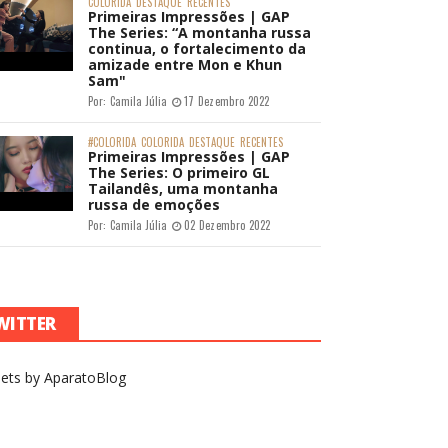
COLORIDA
DESTAQUE
RECENTES
Primeiras Impressões | GAP
The Series: “A montanha russa
continua, o fortalecimento da
amizade entre Mon e Khun
Sam"
Por:
Camila Júlia
17 Dezembro 2022
#COLORIDA
COLORIDA
DESTAQUE
RECENTES
Primeiras Impressões | GAP
The Series: O primeiro GL
Tailandês, uma montanha
russa de emoções
Por:
Camila Júlia
02 Dezembro 2022
WITTER
ets by AparatoBlog