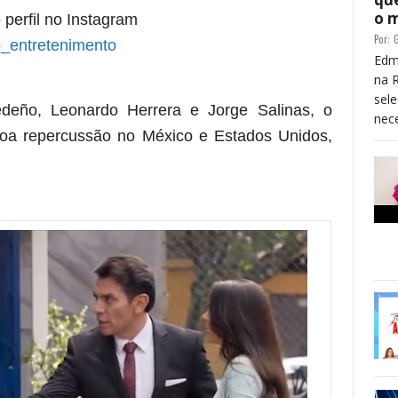
o 
 perfil no Instagram
Por:
G
_entretenimento
Edm
na 
sele
deño, Leonardo Herrera e Jorge Salinas, o
nece
 boa repercussão no México e Estados Unidos,