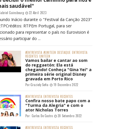
mais saudável"
abriel Gainsbourg
22 Abril 2023
undo Inácio durante o "Festival da Canção 2023"
RTPCréditos: RTPEm Portugal, para ser
cionado para representar o país no Eurovision é
ssário participar do ...
#ENTREVISTA
#UNITEEN
DESTAQUE
ENTREVISTA
RECENTES
UNITEEN
Vamos bailar e cantar ao som
do reggaetón: Ela está
chegando! Conheça "Gina Yei" a
primeira série original Disney
gravada em Porto Rico
Por:
Graziely Sofia
19 Dezembro 2022
#ENTREVISTA
ENTREVISTA
RECENTES
Confira nosso bate papo com a
"Turma da Alegria" e com o
ator Nicholas Torres
Por:
Carlos De Castro
20 Setembro 2022
#ENTREVISTA
ENTREVISTA
RECENTES