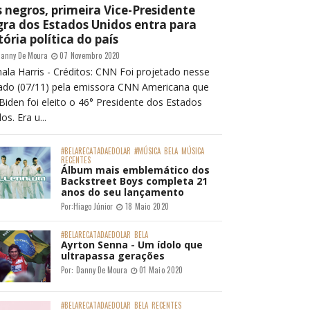
 negros, primeira Vice-Presidente
ra dos Estados Unidos entra para
tória política do país
anny De Moura
07 Novembro 2020
ala Harris - Créditos: CNN Foi projetado nesse
ado (07/11) pela emissora CNN Americana que
Biden foi eleito o 46° Presidente dos Estados
os. Era u...
#BELARECATADAEDOLAR
#MÚSICA
BELA
MÚSICA
RECENTES
Álbum mais emblemático dos
Backstreet Boys completa 21
anos do seu lançamento
Por:
Hiago Júnior
18 Maio 2020
#BELARECATADAEDOLAR
BELA
Ayrton Senna - Um ídolo que
ultrapassa gerações
Por:
Danny De Moura
01 Maio 2020
#BELARECATADAEDOLAR
BELA
RECENTES