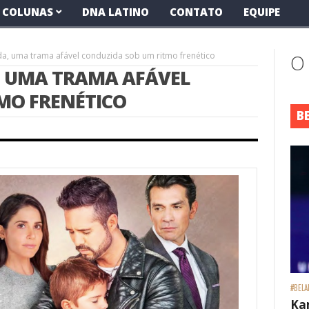
COLUNAS
DNA LATINO
CONTATO
EQUIPE
ida, uma trama afável conduzida sob um ritmo frenético
O
A, UMA TRAMA AFÁVEL
MO FRENÉTICO
B
#BELA
Ka