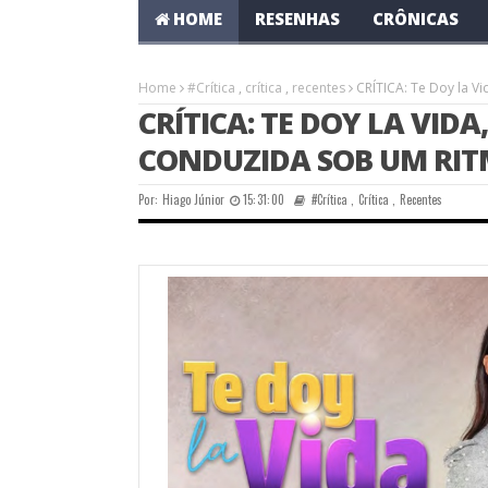
HOME
RESENHAS
CRÔNICAS
Home
#Crítica
,
crítica
,
recentes
CRÍTICA: Te Doy la V
CRÍTICA: TE DOY LA VID
CONDUZIDA SOB UM RIT
Por:
Hiago Júnior
15:31:00
#Crítica
,
Crítica
,
Recentes