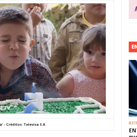
E
#ENTR
 - Créditos: Televisa S.A
EN
que