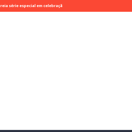
especial em celebração ao mês da Consciência Negra
SBT e N Spor