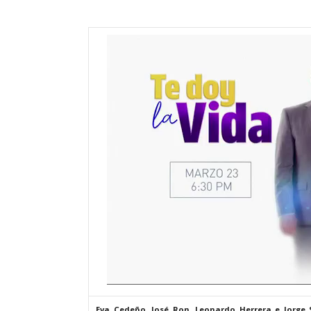
Eva Cedeño, José Ron, Leonardo Herrera e Jorge 