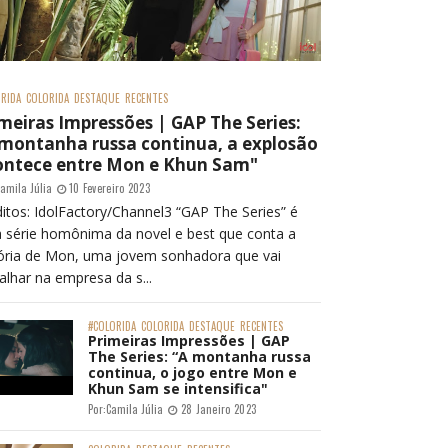
RIDA
COLORIDA
DESTAQUE
RECENTES
meiras Impressões | GAP The Series:
 montanha russa continua, a explosão
ontece entre Mon e Khun Sam"
amila Júlia
10 Fevereiro 2023
itos: IdolFactory/Channel3 “GAP The Series” é
 série homônima da novel e best que conta a
tória de Mon, uma jovem sonhadora que vai
alhar na empresa da s...
#COLORIDA
COLORIDA
DESTAQUE
RECENTES
Primeiras Impressões | GAP
The Series: “A montanha russa
continua, o jogo entre Mon e
Khun Sam se intensifica"
Por:
Camila Júlia
28 Janeiro 2023