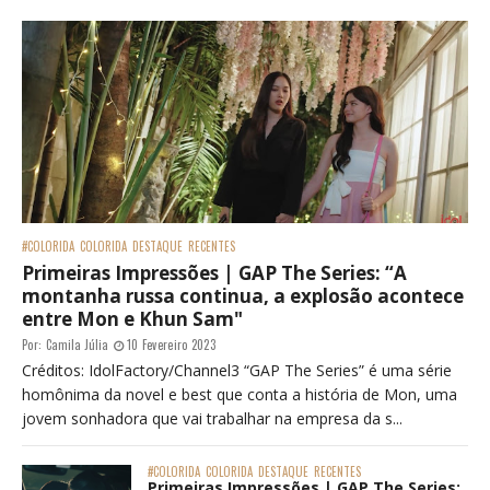
#COLORIDA
COLORIDA
DESTAQUE
RECENTES
Primeiras Impressões | GAP The Series: “A
montanha russa continua, a explosão acontece
entre Mon e Khun Sam"
Por:
Camila Júlia
10 Fevereiro 2023
Créditos: IdolFactory/Channel3 “GAP The Series” é uma série
homônima da novel e best que conta a história de Mon, uma
jovem sonhadora que vai trabalhar na empresa da s...
#COLORIDA
COLORIDA
DESTAQUE
RECENTES
Primeiras Impressões | GAP The Series: