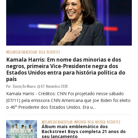
#BELARECATADAEDOLAR
BELA
RECENTES
Kamala Harris: Em nome das minorias e dos
negros, primeira Vice-Presidente negra dos
Estados Unidos entra para história política do
país
Por:
Danny De Moura
07 Novembro 2020
Kamala Harris - Créditos: CNN Foi projetado nesse sábado
(07/11) pela emissora CNN Americana que Joe Biden foi eleito
o 46° Presidente dos Estados Unidos. Era u...
#BELARECATADAEDOLAR
#MÚSICA
BELA
MÚSICA
RECENTES
Álbum mais emblemático dos
Backstreet Boys completa 21 anos do
seu lançamento