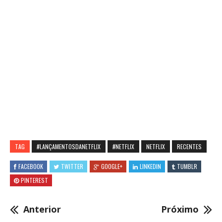
TAG
#LANÇAMENTOSDANETFLIX
#NETFLIX
NETFLIX
RECENTES
FACEBOOK
TWITTER
GOOGLE+
LINKEDIN
TUMBLR
PINTEREST
Anterior
Próximo