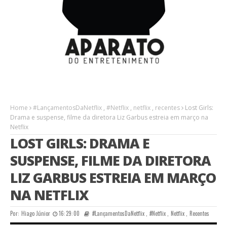
Home
#LançamentosDaNetflix
,
#Netflix
,
netflix
,
recentes
Lost Girls:
Drama e suspense, filme da diretora Liz Garbus estreia em março na
Netflix
LOST GIRLS: DRAMA E
SUSPENSE, FILME DA DIRETORA
LIZ GARBUS ESTREIA EM MARÇO
NA NETFLIX
Por:
Hiago Júnior
16:29:00
#LançamentosDaNetflix
,
#Netflix
,
Netflix
,
Recentes