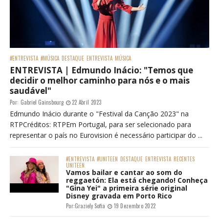
#ENTREVISTA
#MÚSICA
DESTAQUE
ENTREVISTA
MÚSICA
ENTREVISTA | Edmundo Inácio: "Temos que
decidir o melhor caminho para nós e o mais
saudável"
Por:
Gabriel Gainsbourg
22 Abril 2023
Edmundo Inácio durante o "Festival da Canção 2023" na
RTPCréditos: RTPEm Portugal, para ser selecionado para
representar o país no Eurovision é necessário participar do ...
#ENTREVISTA
#UNITEEN
DESTAQUE
ENTREVISTA
RECENTES
UNITEEN
Vamos bailar e cantar ao som do
reggaetón: Ela está chegando! Conheça
"Gina Yei" a primeira série original
Disney gravada em Porto Rico
Por:
Graziely Sofia
19 Dezembro 2022