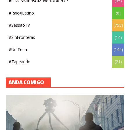
#OMaravilhosoMundoDoKPOP
(35)
#RaioXLatino
(6)
#SessãoTV
(755)
#SinFronteras
(14)
#UniTeen
(144)
#Zapeando
(21)
ANDA COMIGO