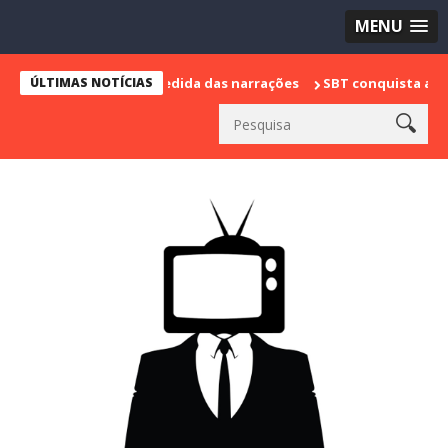
MENU
marca sua despedida das narrações
ÚLTIMAS NOTÍCIAS
SBT conquista a vice lideranç