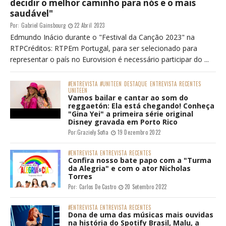
decidir o melhor caminho para nós e o mais
saudável"
Por:
Gabriel Gainsbourg
22 Abril 2023
Edmundo Inácio durante o "Festival da Canção 2023" na
RTPCréditos: RTPEm Portugal, para ser selecionado para
representar o país no Eurovision é necessário participar do ...
#ENTREVISTA
#UNITEEN
DESTAQUE
ENTREVISTA
RECENTES
UNITEEN
Vamos bailar e cantar ao som do
reggaetón: Ela está chegando! Conheça
"Gina Yei" a primeira série original
Disney gravada em Porto Rico
Por:
Graziely Sofia
19 Dezembro 2022
#ENTREVISTA
ENTREVISTA
RECENTES
Confira nosso bate papo com a "Turma
da Alegria" e com o ator Nicholas
Torres
Por:
Carlos De Castro
20 Setembro 2022
#ENTREVISTA
ENTREVISTA
RECENTES
Dona de uma das músicas mais ouvidas
na história do Spotify Brasil, Malu, a