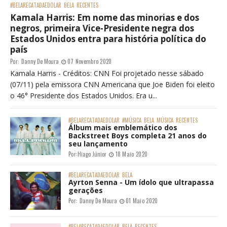
#BELARECATADAEDOLAR
BELA
RECENTES
Kamala Harris: Em nome das minorias e dos
negros, primeira Vice-Presidente negra dos
Estados Unidos entra para história política do
país
Por:
Danny De Moura
07 Novembro 2020
Kamala Harris - Créditos: CNN Foi projetado nesse sábado
(07/11) pela emissora CNN Americana que Joe Biden foi eleito
o 46° Presidente dos Estados Unidos. Era u...
#BELARECATADAEDOLAR
#MÚSICA
BELA
MÚSICA
RECENTES
Álbum mais emblemático dos
Backstreet Boys completa 21 anos do
seu lançamento
Por:
Hiago Júnior
18 Maio 2020
#BELARECATADAEDOLAR
BELA
Ayrton Senna - Um ídolo que ultrapassa
gerações
Por:
Danny De Moura
01 Maio 2020
#BELARECATADAEDOLAR
BELA
RECENTES