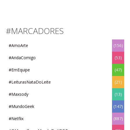
#MARCADORES
#AmoArte
(156)
#AndaComigo
(53)
#EmEquipe
(47)
#LeiturasNataDoLeite
(21)
#Maxsody
(13)
#MundoGeek
(147)
#Netflix
(887)