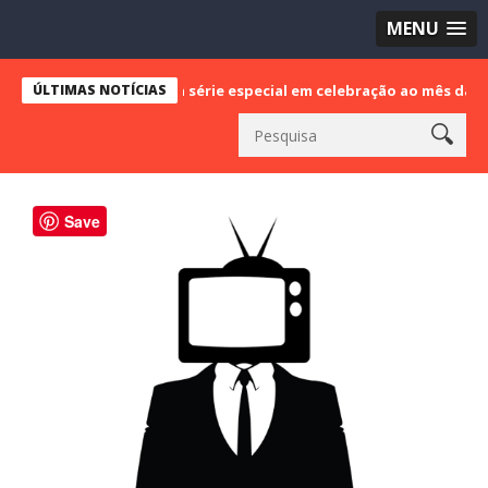
MENU
Brasil estreia série especial em celebração ao mês da Consciência 
ÚLTIMAS NOTÍCIAS
Save