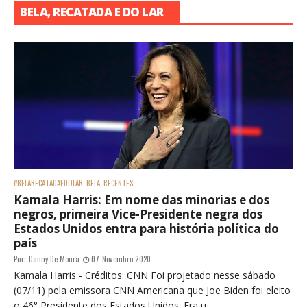
BELA, RECATADA E DO LAR
#BELARECATADAEDOLAR
BELA
RECENTES
Kamala Harris: Em nome das minorias e dos
negros, primeira Vice-Presidente negra dos
Estados Unidos entra para história política do
país
Por:
Danny De Moura
07 Novembro 2020
Kamala Harris - Créditos: CNN Foi projetado nesse sábado
(07/11) pela emissora CNN Americana que Joe Biden foi eleito
o 46° Presidente dos Estados Unidos. Era u...