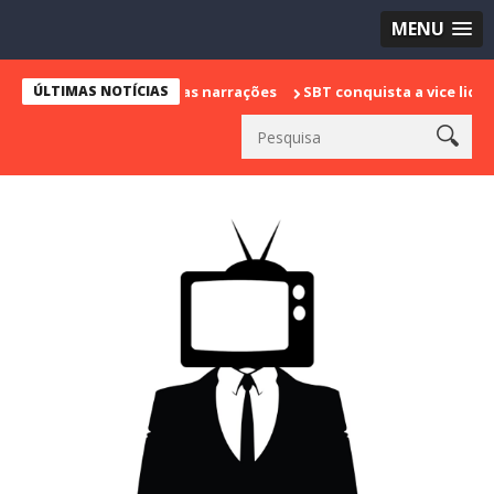
MENU
a despedida das narrações
ÚLTIMAS NOTÍCIAS
SBT conquista a vice liderança com "B