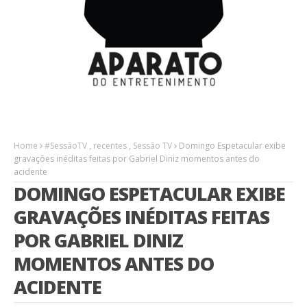
Home
#SessãoTV
,
recentes
,
Sessão TV
Domingo Espetacular exibe
gravações inéditas feitas por Gabriel Diniz momentos antes do
acidente
DOMINGO ESPETACULAR EXIBE
GRAVAÇÕES INÉDITAS FEITAS
POR GABRIEL DINIZ
MOMENTOS ANTES DO
ACIDENTE