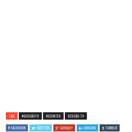
TAG
#SESSÃOTV
RECENTES
SESSÃO TV
FACEBOOK
TWITTER
GOOGLE+
LINKEDIN
TUMBLR