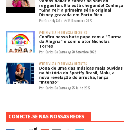
Vamos bailar e cantar ao som do
reggaetón: Ela está chegando! Conheça
"Gina Yei" a primeira série original
Disney gravada em Porto Rico
Por:
Graziely Sofia
19 Dezembro 2022
#ENTREVISTA
ENTREVISTA
RECENTES
Confira nosso bate papo com a "Turma
da Alegria" e com o ator Nicholas
Torres
Por:
Carlos De Castro
20 Setembro 2022
#ENTREVISTA
ENTREVISTA
RECENTES
Dona de uma das músicas mais ouvidas
na história do Spotify Brasil, Malu, a
nova revelação do arrocha, lança
“Intenso”
Por:
Carlos De Castro
25 Julho 2022
CONECTE-SE NAS NOSSAS REDES