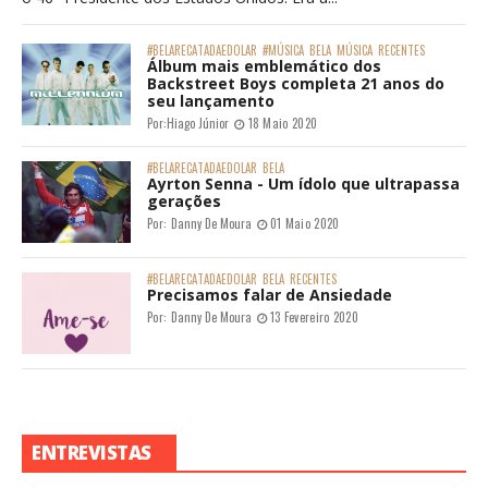
#BELARECATADAEDOLAR
#MÚSICA
BELA
MÚSICA
RECENTES
Álbum mais emblemático dos
Backstreet Boys completa 21 anos do
seu lançamento
Por:
Hiago Júnior
18 Maio 2020
#BELARECATADAEDOLAR
BELA
Ayrton Senna - Um ídolo que ultrapassa
gerações
Por:
Danny De Moura
01 Maio 2020
#BELARECATADAEDOLAR
BELA
RECENTES
Precisamos falar de Ansiedade
Por:
Danny De Moura
13 Fevereiro 2020
ENTREVISTAS