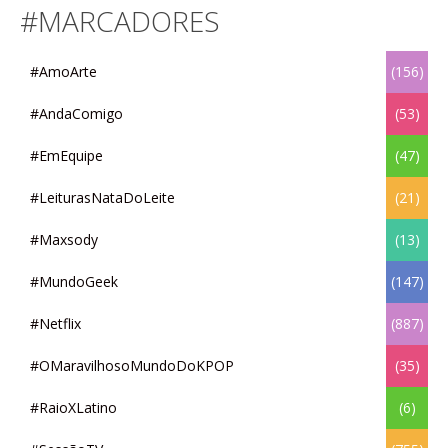
#MARCADORES
#AmoArte
(156)
#AndaComigo
(53)
#EmEquipe
(47)
#LeiturasNataDoLeite
(21)
#Maxsody
(13)
#MundoGeek
(147)
#Netflix
(887)
#OMaravilhosoMundoDoKPOP
(35)
#RaioXLatino
(6)