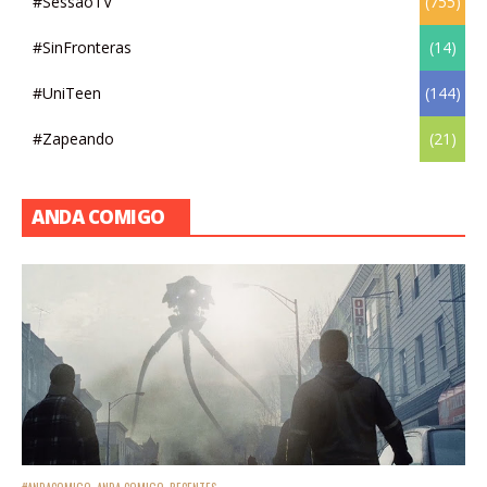
#SessãoTV
(755)
#SinFronteras
(14)
#UniTeen
(144)
#Zapeando
(21)
ANDA COMIGO