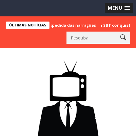
MENU
 marca sua despedida das narrações
ÚLTIMAS NOTÍCIAS
SBT conquista a vice lidera