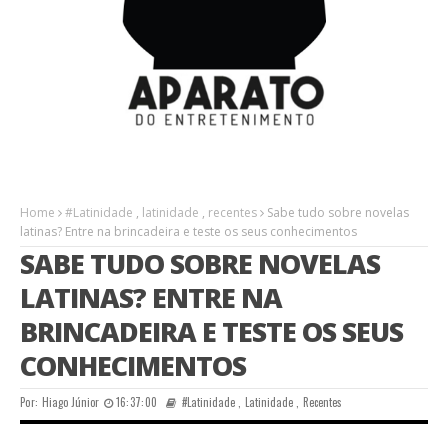
Home
#Latinidade
,
latinidade
,
recentes
Sabe tudo sobre novelas
latinas? Entre na brincadeira e teste os seus conhecimentos
SABE TUDO SOBRE NOVELAS
LATINAS? ENTRE NA
BRINCADEIRA E TESTE OS SEUS
CONHECIMENTOS
Por:
Hiago Júnior
16:37:00
#Latinidade
,
Latinidade
,
Recentes