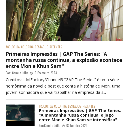
#COLORIDA
COLORIDA
DESTAQUE
RECENTES
Primeiras Impressões | GAP The Series: “A
montanha russa continua, a explosão acontece
entre Mon e Khun Sam"
Por:
Camila Júlia
10 Fevereiro 2023
Créditos: IdolFactory/Channel3 “GAP The Series” é uma série
homônima da novel e best que conta a história de Mon, uma
jovem sonhadora que vai trabalhar na empresa da s...
#COLORIDA
COLORIDA
DESTAQUE
RECENTES
Primeiras Impressões | GAP The Series:
“A montanha russa continua, o jogo
entre Mon e Khun Sam se intensifica"
Por:
Camila Júlia
28 Janeiro 2023