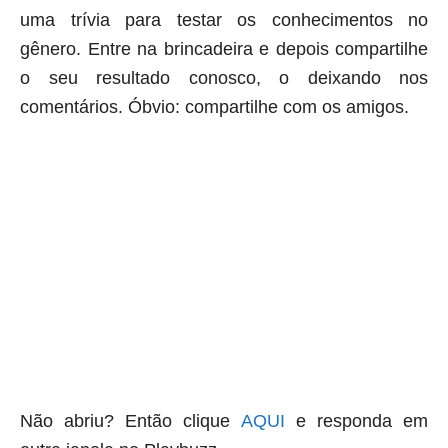
uma trívia para testar os conhecimentos no
gênero. Entre na brincadeira e depois compartilhe
o seu resultado conosco, o deixando nos
comentários. Óbvio: compartilhe com os amigos.
aqui começa o anuncio (coloque cor branca sobre está frase)
aqui termina o anuncio (coloque tinta branca sobre essa frase)
Não abriu? Então clique
AQUI
e responda em