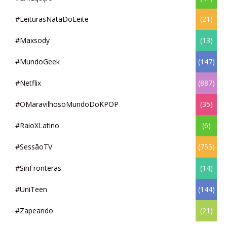
#LeiturasNataDoLeite
(21)
#Maxsody
(13)
#MundoGeek
(147)
#Netflix
(887)
#OMaravilhosoMundoDoKPOP
(35)
#RaioXLatino
(6)
#SessãoTV
(755)
#SinFronteras
(14)
#UniTeen
(144)
#Zapeando
(21)