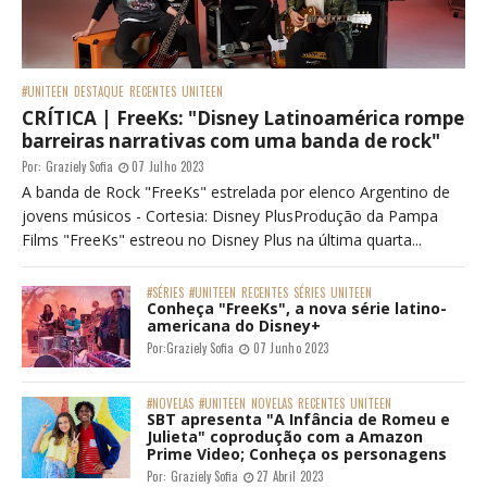
#UNITEEN
DESTAQUE
RECENTES
UNITEEN
CRÍTICA | FreeKs: "Disney Latinoamérica rompe
barreiras narrativas com uma banda de rock"
Por:
Graziely Sofia
07 Julho 2023
A banda de Rock "FreeKs" estrelada por elenco Argentino de
jovens músicos - Cortesia: Disney PlusProdução da Pampa
Films "FreeKs" estreou no Disney Plus na última quarta...
#SÉRIES
#UNITEEN
RECENTES
SÉRIES
UNITEEN
Conheça "FreeKs", a nova série latino-
americana do Disney+
Por:
Graziely Sofia
07 Junho 2023
#NOVELAS
#UNITEEN
NOVELAS
RECENTES
UNITEEN
SBT apresenta "A Infância de Romeu e
Julieta" coprodução com a Amazon
Prime Video; Conheça os personagens
Por:
Graziely Sofia
27 Abril 2023