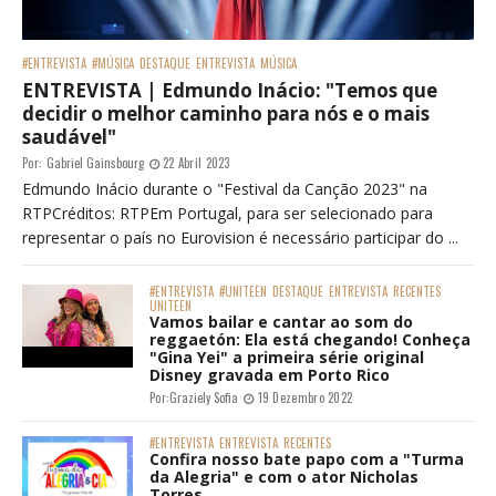
#ENTREVISTA
#MÚSICA
DESTAQUE
ENTREVISTA
MÚSICA
ENTREVISTA | Edmundo Inácio: "Temos que
decidir o melhor caminho para nós e o mais
saudável"
Por:
Gabriel Gainsbourg
22 Abril 2023
Edmundo Inácio durante o "Festival da Canção 2023" na
RTPCréditos: RTPEm Portugal, para ser selecionado para
representar o país no Eurovision é necessário participar do ...
#ENTREVISTA
#UNITEEN
DESTAQUE
ENTREVISTA
RECENTES
UNITEEN
Vamos bailar e cantar ao som do
reggaetón: Ela está chegando! Conheça
"Gina Yei" a primeira série original
Disney gravada em Porto Rico
Por:
Graziely Sofia
19 Dezembro 2022
#ENTREVISTA
ENTREVISTA
RECENTES
Confira nosso bate papo com a "Turma
da Alegria" e com o ator Nicholas
Torres