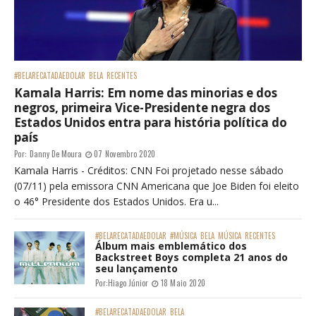
#BELARECATADAEDOLAR
BELA
RECENTES
Kamala Harris: Em nome das minorias e dos
negros, primeira Vice-Presidente negra dos
Estados Unidos entra para história política do
país
Por:
Danny De Moura
07 Novembro 2020
Kamala Harris - Créditos: CNN Foi projetado nesse sábado
(07/11) pela emissora CNN Americana que Joe Biden foi eleito
o 46° Presidente dos Estados Unidos. Era u...
#BELARECATADAEDOLAR
#MÚSICA
BELA
MÚSICA
RECENTES
Álbum mais emblemático dos
Backstreet Boys completa 21 anos do
seu lançamento
Por:
Hiago Júnior
18 Maio 2020
#BELARECATADAEDOLAR
BELA