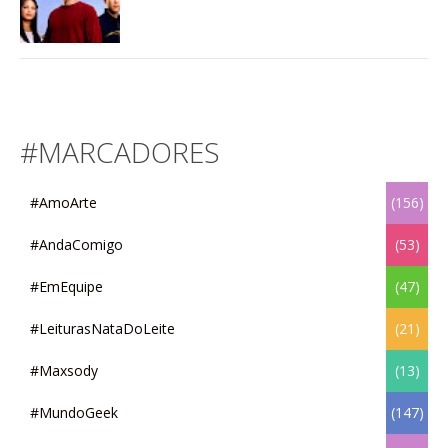
#MARCADORES
#AmoArte
(156)
#AndaComigo
(53)
#EmEquipe
(47)
#LeiturasNataDoLeite
(21)
#Maxsody
(13)
#MundoGeek
(147)