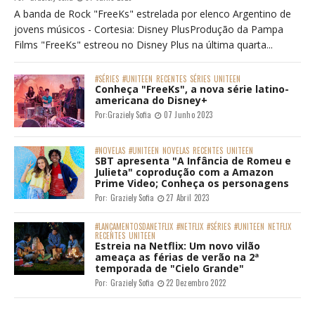
A banda de Rock "FreeKs" estrelada por elenco Argentino de
jovens músicos - Cortesia: Disney PlusProdução da Pampa
Films "FreeKs" estreou no Disney Plus na última quarta...
#SÉRIES
#UNITEEN
RECENTES
SÉRIES
UNITEEN
Conheça "FreeKs", a nova série latino-
americana do Disney+
Por:
Graziely Sofia
07 Junho 2023
#NOVELAS
#UNITEEN
NOVELAS
RECENTES
UNITEEN
SBT apresenta "A Infância de Romeu e
Julieta" coprodução com a Amazon
Prime Video; Conheça os personagens
Por:
Graziely Sofia
27 Abril 2023
#LANÇAMENTOSDANETFLIX
#NETFLIX
#SÉRIES
#UNITEEN
NETFLIX
RECENTES
UNITEEN
Estreia na Netflix: Um novo vilão
ameaça as férias de verão na 2ª
temporada de "Cielo Grande"
Por:
Graziely Sofia
22 Dezembro 2022