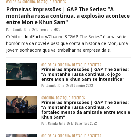
#COLORIDA
COLORIDA
DESTAQUE
RECENTES
Primeiras Impressões | GAP The Series: “A
montanha russa continua, a explosão acontece
entre Mon e Khun Sam"
Por:
Camila Júlia
10 Fevereiro 2023
Créditos: IdolFactory/Channel3 “GAP The Series” é uma série
homônima da novel e best que conta a história de Mon, uma
jovem sonhadora que vai trabalhar na empresa da s...
#COLORIDA
COLORIDA
DESTAQUE
RECENTES
Primeiras Impressões | GAP The Series:
“A montanha russa continua, o jogo
entre Mon e Khun Sam se intensifica"
Por:
Camila Júlia
28 Janeiro 2023
COLORIDA
DESTAQUE
RECENTES
Primeiras Impressões | GAP The Series:
“A montanha russa continua, o
fortalecimento da amizade entre Mon e
Khun Sam"
Por:
Camila Júlia
17 Dezembro 2022
#COLORIDA
COLORIDA
DESTAQUE
RECENTES