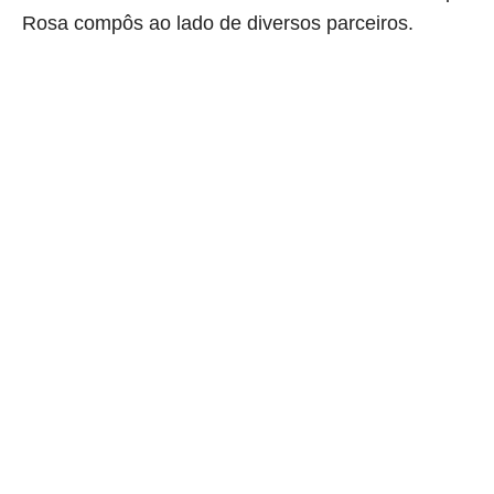
Rosa compôs ao lado de diversos parceiros.
aqui começa o anuncio (coloque cor branca sobre está frase)