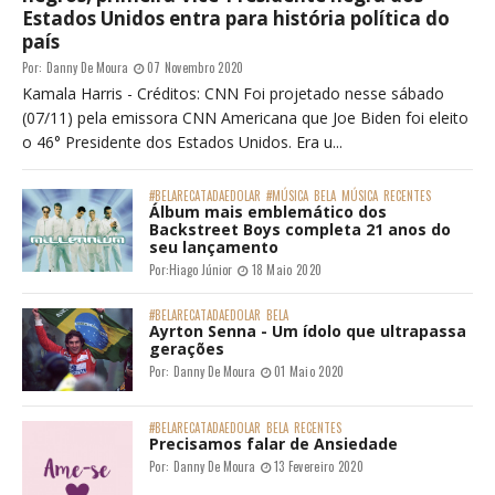
Estados Unidos entra para história política do
país
Por:
Danny De Moura
07 Novembro 2020
Kamala Harris - Créditos: CNN Foi projetado nesse sábado
(07/11) pela emissora CNN Americana que Joe Biden foi eleito
o 46° Presidente dos Estados Unidos. Era u...
#BELARECATADAEDOLAR
#MÚSICA
BELA
MÚSICA
RECENTES
Álbum mais emblemático dos
Backstreet Boys completa 21 anos do
seu lançamento
Por:
Hiago Júnior
18 Maio 2020
#BELARECATADAEDOLAR
BELA
Ayrton Senna - Um ídolo que ultrapassa
gerações
Por:
Danny De Moura
01 Maio 2020
#BELARECATADAEDOLAR
BELA
RECENTES
Precisamos falar de Ansiedade
Por:
Danny De Moura
13 Fevereiro 2020