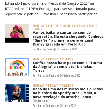
Edmundo Inácio durante o "Festival da Canção 2023" na
RTPCréditos: RTPEm Portugal, para ser selecionado para
representar o país no Eurovision é necessário participar do ...
#ENTREVISTA
#UNITEEN
DESTAQUE
ENTREVISTA
RECENTES
UNITEEN
Vamos bailar e cantar ao som do
reggaetón: Ela está chegando! Conheça
"Gina Yei" a primeira série original
Disney gravada em Porto Rico
Por:
Graziely Sofia
19 Dezembro 2022
#ENTREVISTA
ENTREVISTA
RECENTES
Confira nosso bate papo com a "Turma
da Alegria" e com o ator Nicholas
Torres
Por:
Carlos De Castro
20 Setembro 2022
#ENTREVISTA
ENTREVISTA
RECENTES
Dona de uma das músicas mais ouvidas
na história do Spotify Brasil, Malu, a
nova revelação do arrocha, lança
“Intenso”
Por:
Carlos De Castro
25 Julho 2022