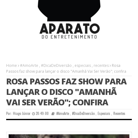
Home
#AmoArte
,
#DicaDeDiversão
,
especiais
,
recentes
Rosa
Passos faz show para lançar o disco "Amanhã Vai Ser Verão"; confira
ROSA PASSOS FAZ SHOW PARA
LANÇAR O DISCO "AMANHÃ
VAI SER VERÃO"; CONFIRA
Por:
Hiago Júnior
20:49:00
#AmoArte
,
#DicaDeDiversão
,
Especiais
,
Recentes