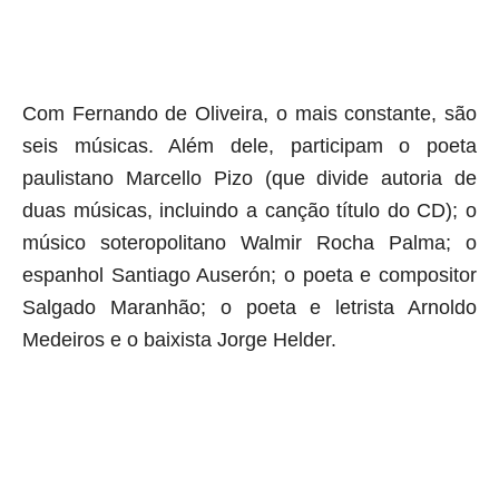
aqui termina o anuncio (coloque tinta branca sobre essa frase)
Com Fernando de Oliveira, o mais constante, são
seis músicas. Além dele, participam o poeta
paulistano Marcello Pizo (que divide autoria de
duas músicas, incluindo a canção título do CD); o
músico soteropolitano Walmir Rocha Palma; o
espanhol Santiago Auserón; o poeta e compositor
Salgado Maranhão; o poeta e letrista Arnoldo
Medeiros e o baixista Jorge Helder.
aqui começa o anuncio (coloque cor branca sobre está frase)