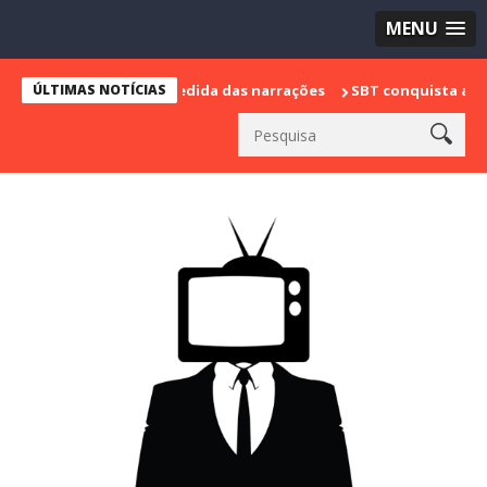
MENU
arca sua despedida das narrações
ÚLTIMAS NOTÍCIAS
SBT conquista a vice liderança