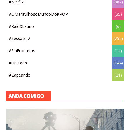
#Netflix
(887)
#OMaravilhosoMundoDoKPOP
(35)
#RaioXLatino
(6)
#SessãoTV
(755)
#SinFronteras
(14)
#UniTeen
(144)
#Zapeando
(21)
ANDA COMIGO