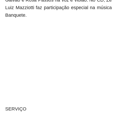
Luiz Mazziotti faz participação especial na música
Banquete
.
aqui começa o anuncio (coloque cor branca sobre está frase)
aqui termina o anuncio (coloque cor branca sobre está frase)
SERVIÇO