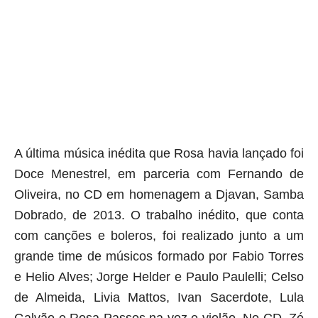
aqui termina o anuncio (coloque tinta branca sobre essa frase)
A última música inédita que Rosa havia lançado foi
Doce Menestrel, em parceria com Fernando de
Oliveira, no CD em homenagem a Djavan, Samba
Dobrado, de 2013. O trabalho inédito, que conta
com canções e boleros, foi realizado junto a um
grande time de músicos formado por Fabio Torres
e Helio Alves; Jorge Helder e Paulo Paulelli; Celso
de Almeida, Livia Mattos, Ivan Sacerdote, Lula
Galvão e Rosa Passos na voz e violão.
No CD, Zé