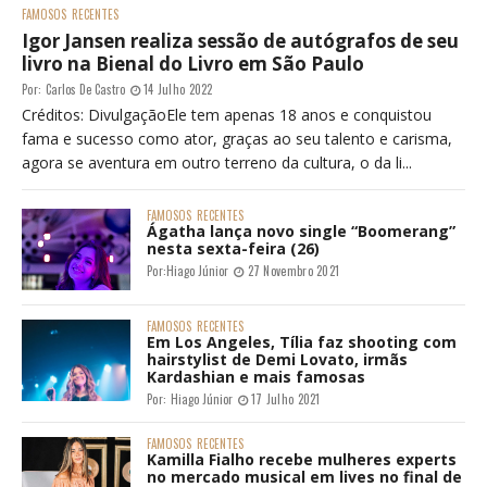
FAMOSOS
RECENTES
Igor Jansen realiza sessão de autógrafos de seu
livro na Bienal do Livro em São Paulo
Por:
Carlos De Castro
14 Julho 2022
Créditos: DivulgaçãoEle tem apenas 18 anos e conquistou
fama e sucesso como ator, graças ao seu talento e carisma,
agora se aventura em outro terreno da cultura, o da li...
FAMOSOS
RECENTES
Ágatha lança novo single “Boomerang”
nesta sexta-feira (26)
Por:
Hiago Júnior
27 Novembro 2021
FAMOSOS
RECENTES
Em Los Angeles, Tília faz shooting com
hairstylist de Demi Lovato, irmãs
Kardashian e mais famosas
Por:
Hiago Júnior
17 Julho 2021
FAMOSOS
RECENTES
Kamilla Fialho recebe mulheres experts
no mercado musical em lives no final de