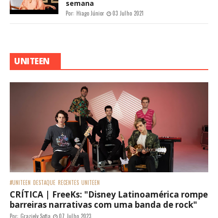
semana
Por:
Hiago Júnior
03 Julho 2021
UNITEEN
#UNITEEN
DESTAQUE
RECENTES
UNITEEN
CRÍTICA | FreeKs: "Disney Latinoamérica rompe
barreiras narrativas com uma banda de rock"
Por:
Graziely Sofia
07 Julho 2023