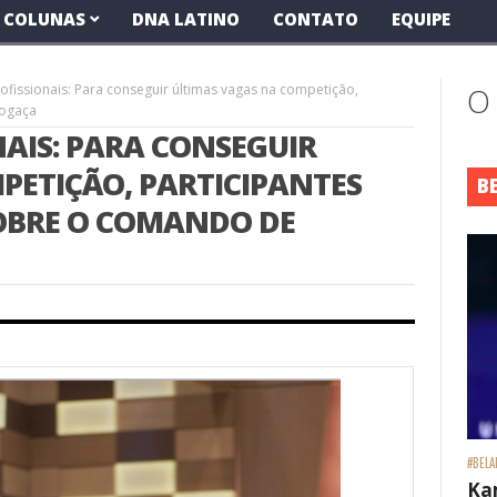
COLUNAS
DNA LATINO
CONTATO
EQUIPE
ofissionais: Para conseguir últimas vagas na competição,
O
Fogaça
AIS: PARA CONSEGUIR
PETIÇÃO, PARTICIPANTES
B
OBRE O COMANDO DE
#BELA
Ka