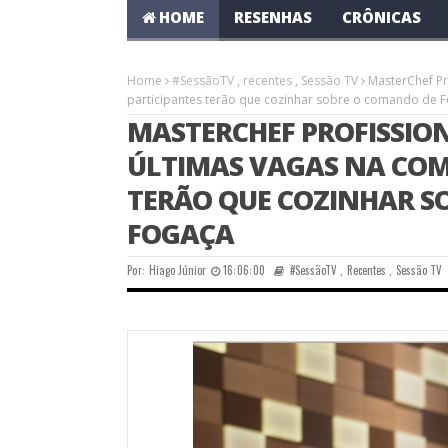
HOME
RESENHAS
CRÔNICAS
Home
#SessãoTV
,
recentes
,
Sessão TV
MasterChef Pr
participantes terão que cozinhar sobre o comando de 
MASTERCHEF PROFISSION
ÚLTIMAS VAGAS NA COM
TERÃO QUE COZINHAR S
FOGAÇA
Por:
Hiago Júnior
16:06:00
#SessãoTV
,
Recentes
,
Sessão TV