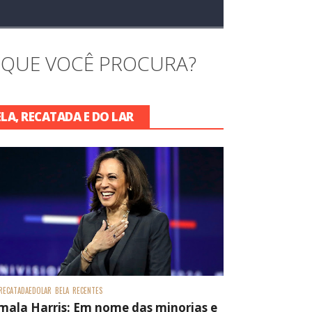
 QUE VOCÊ PROCURA?
ELA, RECATADA E DO LAR
RECATADAEDOLAR
BELA
RECENTES
mala Harris: Em nome das minorias e