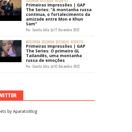
COLORIDA
DESTAQUE
RECENTES
Primeiras Impressões | GAP
The Series: “A montanha russa
continua, o fortalecimento da
amizade entre Mon e Khun
Sam"
Por:
Camila Júlia
17 Dezembro 2022
#COLORIDA
COLORIDA
DESTAQUE
RECENTES
Primeiras Impressões | GAP
The Series: O primeiro GL
Tailandês, uma montanha
russa de emoções
Por:
Camila Júlia
02 Dezembro 2022
WITTER
ets by AparatoBlog