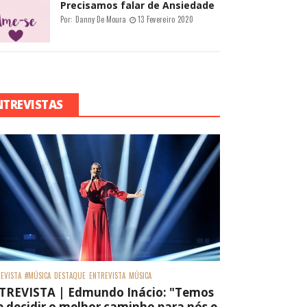
Precisamos falar de Ansiedade
Por:
Danny De Moura
13 Fevereiro 2020
NTREVISTAS
EVISTA
#MÚSICA
DESTAQUE
ENTREVISTA
MÚSICA
TREVISTA | Edmundo Inácio: "Temos
 decidir o melhor caminho para nós e