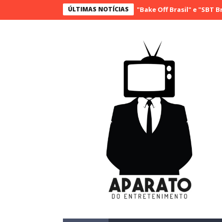
onquista a vice liderança com "Bake Off Brasil" e "SBT Brasil"; con
ÚLTIMAS NOTÍCIAS