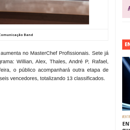
 Comunicação Band
E
aumenta no MasterChef Profissionais. Sete já
rama: Willian, Alex, Thales, André P, Rafael,
eira, o público acompanhará outra etapa de
eis vencedores, totalizando 13 classificados
.
 está frase)
#ENTR
EN
que