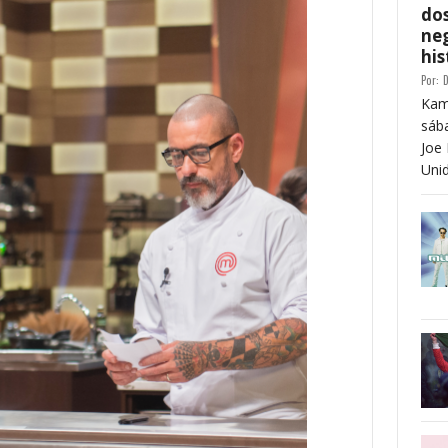
dos
neg
his
Por:
D
Kam
sáb
Joe 
Unid