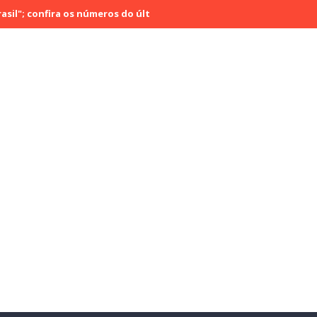
fira os números do último sábado (29)
Rádio Cultura Brasil estre