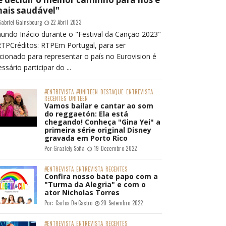
mais saudável"
abriel Gainsbourg
22 Abril 2023
undo Inácio durante o "Festival da Canção 2023"
RTPCréditos: RTPEm Portugal, para ser
cionado para representar o país no Eurovision é
ssário participar do ...
#ENTREVISTA
#UNITEEN
DESTAQUE
ENTREVISTA
RECENTES
UNITEEN
Vamos bailar e cantar ao som
do reggaetón: Ela está
chegando! Conheça "Gina Yei" a
primeira série original Disney
gravada em Porto Rico
Por:
Graziely Sofia
19 Dezembro 2022
#ENTREVISTA
ENTREVISTA
RECENTES
Confira nosso bate papo com a
"Turma da Alegria" e com o
ator Nicholas Torres
Por:
Carlos De Castro
20 Setembro 2022
#ENTREVISTA
ENTREVISTA
RECENTES