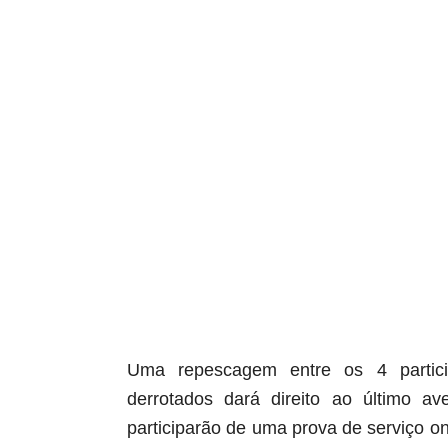
aqui termina o anuncio (coloque tinta branca sob
Uma repescagem entre os 4 partic
derrotados dará direito ao último av
participarão de uma prova de serviço o