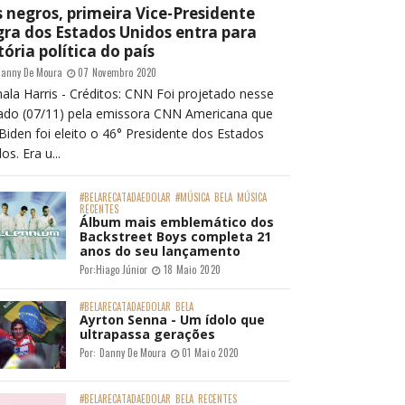
 negros, primeira Vice-Presidente
ra dos Estados Unidos entra para
tória política do país
anny De Moura
07 Novembro 2020
ala Harris - Créditos: CNN Foi projetado nesse
ado (07/11) pela emissora CNN Americana que
Biden foi eleito o 46° Presidente dos Estados
os. Era u...
#BELARECATADAEDOLAR
#MÚSICA
BELA
MÚSICA
RECENTES
Álbum mais emblemático dos
Backstreet Boys completa 21
anos do seu lançamento
Por:
Hiago Júnior
18 Maio 2020
#BELARECATADAEDOLAR
BELA
Ayrton Senna - Um ídolo que
ultrapassa gerações
Por:
Danny De Moura
01 Maio 2020
#BELARECATADAEDOLAR
BELA
RECENTES