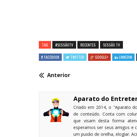
TAG
#SESSÃOTV
RECENTES
SESSÃO TV
FACEBOOK
TWITTER
GOOGLE+
LINKEDIN
Anterior
Aparato do Entret
Criado em 2014, o "Aparato do
de conteúdo. Conta com coluni
que visam desta forma atende
esperamos ser seus amigos e c
um puxão de orelha, elogiar. A