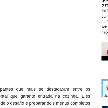
o 
Por:
G
Edm
na 
sele
nece
re essa frase)
ipantes que mais se destacaram entre os
ental que garante entrada na cozinha. Eles
nde o desafio é preparar dois menus completos