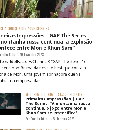
RIDA
COLORIDA
DESTAQUE
RECENTES
meiras Impressões | GAP The Series:
 montanha russa continua, a explosão
ontece entre Mon e Khun Sam"
amila Júlia
10 Fevereiro 2023
itos: IdolFactory/Channel3 “GAP The Series” é
 série homônima da novel e best que conta a
tória de Mon, uma jovem sonhadora que vai
alhar na empresa da s...
#COLORIDA
COLORIDA
DESTAQUE
RECENTES
Primeiras Impressões | GAP
The Series: “A montanha russa
continua, o jogo entre Mon e
Khun Sam se intensifica"
Por:
Camila Júlia
28 Janeiro 2023