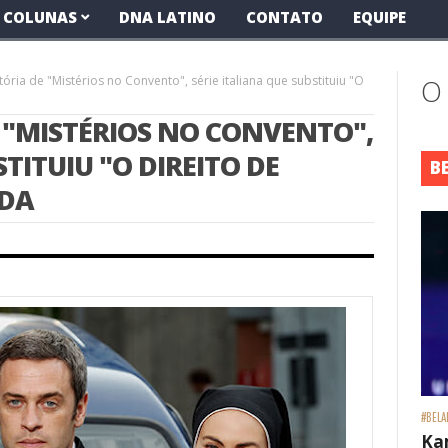
COLUNAS
DNA LATINO
CONTATO
EQUIPE
ória de "Mistérios no Convento", série italiana que substituiu "O
O
 "MISTÉRIOS NO CONVENTO",
TITUIU "O DIREITO DE
B
IDA
#BELA
Ka