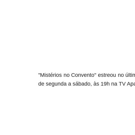
aqui termina o anuncio (coloque tinta branca sob
"Mistérios no Convento" estreou no úl
de segunda a sábado, às 19h na TV Ap
aqui começa o anuncio (coloque cor branca sobre