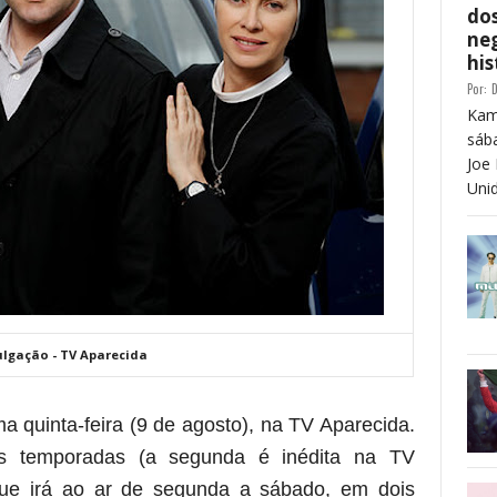
dos
neg
his
Por:
D
Kam
sáb
Joe 
Unid
ulgação - TV Aparecida
ma quinta-feira (9 de agosto), na TV Aparecida.
as temporadas (a segunda é inédita na TV
que irá ao ar de segunda a sábado, em dois