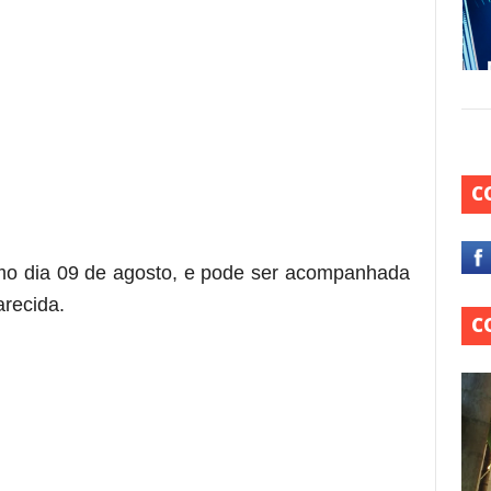
C
re essa frase)
timo dia 09 de agosto, e pode ser acompanhada
arecida.
C
 está frase)