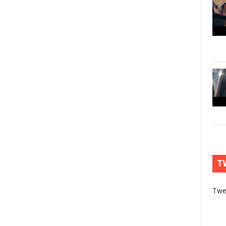
T
Twe