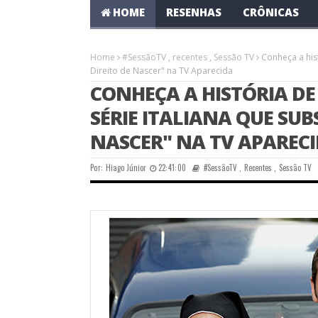
HOME
RESENHAS
CRÔNICAS
Home
#SessãoTV
,
recentes
,
Sessão TV
Conheça a hist
Direito de Nascer" na TV Aparecida
CONHEÇA A HISTÓRIA DE
SÉRIE ITALIANA QUE SUBS
NASCER" NA TV APAREC
Por:
Hiago Júnior
22:41:00
#SessãoTV
,
Recentes
,
Sessão TV