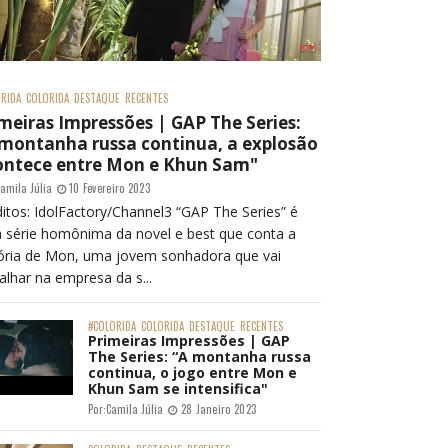
RIDA
COLORIDA
DESTAQUE
RECENTES
meiras Impressões | GAP The Series:
 montanha russa continua, a explosão
ontece entre Mon e Khun Sam"
amila Júlia
10 Fevereiro 2023
itos: IdolFactory/Channel3 “GAP The Series” é
 série homônima da novel e best que conta a
tória de Mon, uma jovem sonhadora que vai
alhar na empresa da s...
#COLORIDA
COLORIDA
DESTAQUE
RECENTES
Primeiras Impressões | GAP
The Series: “A montanha russa
continua, o jogo entre Mon e
Khun Sam se intensifica"
Por:
Camila Júlia
28 Janeiro 2023