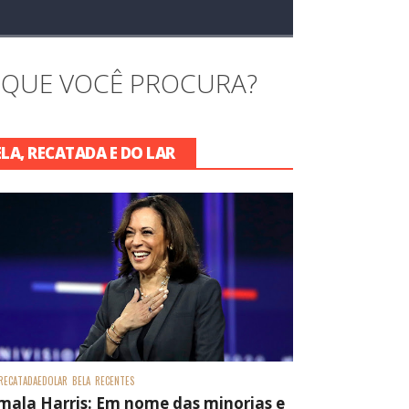
 QUE VOCÊ PROCURA?
ELA, RECATADA E DO LAR
RECATADAEDOLAR
BELA
RECENTES
mala Harris: Em nome das minorias e