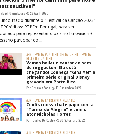
mais saudável"
abriel Gainsbourg
22 Abril 2023
undo Inácio durante o "Festival da Canção 2023"
RTPCréditos: RTPEm Portugal, para ser
cionado para representar o país no Eurovision é
ssário participar do ...
#ENTREVISTA
#UNITEEN
DESTAQUE
ENTREVISTA
RECENTES
UNITEEN
Vamos bailar e cantar ao som
do reggaetón: Ela está
chegando! Conheça "Gina Yei" a
primeira série original Disney
gravada em Porto Rico
Por:
Graziely Sofia
19 Dezembro 2022
#ENTREVISTA
ENTREVISTA
RECENTES
Confira nosso bate papo com a
"Turma da Alegria" e com o
ator Nicholas Torres
Por:
Carlos De Castro
20 Setembro 2022
#ENTREVISTA
ENTREVISTA
RECENTES