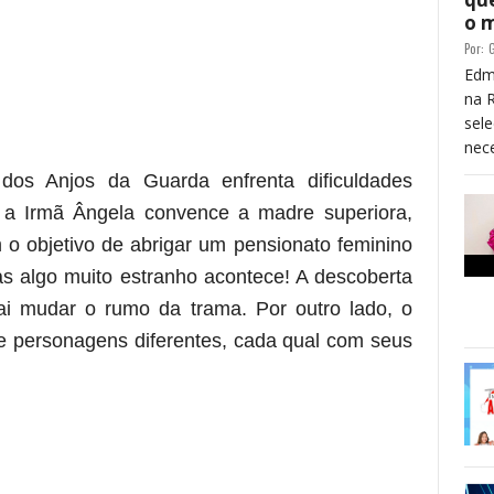
o 
Por:
G
Edm
na 
sele
nece
re essa frase)
os Anjos da Guarda enfrenta dificuldades
o, a Irmã Ângela convence a madre superiora,
 o objetivo de abrigar um pensionato feminino
s algo muito estranho acontece! A descoberta
i mudar o rumo da trama. Por outro lado, o
e personagens diferentes, cada qual com seus
 está frase)