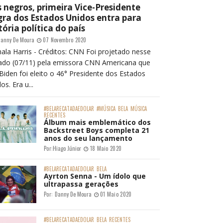
 negros, primeira Vice-Presidente
ra dos Estados Unidos entra para
tória política do país
anny De Moura
07 Novembro 2020
ala Harris - Créditos: CNN Foi projetado nesse
ado (07/11) pela emissora CNN Americana que
Biden foi eleito o 46° Presidente dos Estados
os. Era u...
#BELARECATADAEDOLAR
#MÚSICA
BELA
MÚSICA
RECENTES
Álbum mais emblemático dos
Backstreet Boys completa 21
anos do seu lançamento
Por:
Hiago Júnior
18 Maio 2020
#BELARECATADAEDOLAR
BELA
Ayrton Senna - Um ídolo que
ultrapassa gerações
Por:
Danny De Moura
01 Maio 2020
#BELARECATADAEDOLAR
BELA
RECENTES