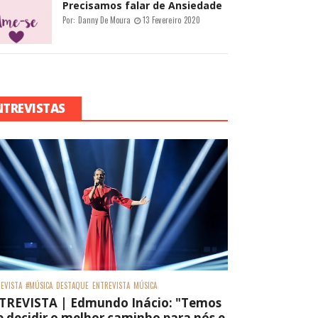
Precisamos falar de Ansiedade
Por:
Danny De Moura
13 Fevereiro 2020
NTREVISTAS
EVISTA
#MÚSICA
DESTAQUE
ENTREVISTA
MÚSICA
TREVISTA | Edmundo Inácio: "Temos
 decidir o melhor caminho para nós e