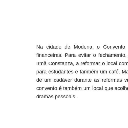
aqui termina o anuncio (coloque tinta branca sob
Na cidade de Modena, o Convento d
financeiras. Para evitar o fechament
Irmã Constanza, a reformar o local com
para estudantes e também um café. Ma
de um cadáver durante as reformas va
convento é também um local que acolh
dramas pessoais.
aqui começa o anuncio (coloque cor branca sobre