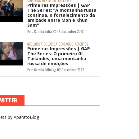
COLORIDA
DESTAQUE
RECENTES
Primeiras Impressões | GAP
The Series: “A montanha russa
continua, o fortalecimento da
amizade entre Mon e Khun
Sam"
Por:
Camila Júlia
17 Dezembro 2022
#COLORIDA
COLORIDA
DESTAQUE
RECENTES
Primeiras Impressões | GAP
The Series: O primeiro GL
Tailandês, uma montanha
russa de emoções
Por:
Camila Júlia
02 Dezembro 2022
WITTER
ets by AparatoBlog