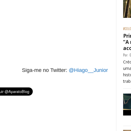
#COLO
Pri
“A
ac
re essa frase)
Por:
C
Créd
uma
Siga-me no Twitter:
@Hiago__Junior
his
trab