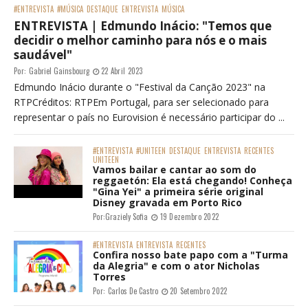
#ENTREVISTA
#MÚSICA
DESTAQUE
ENTREVISTA
MÚSICA
ENTREVISTA | Edmundo Inácio: "Temos que
decidir o melhor caminho para nós e o mais
saudável"
Por:
Gabriel Gainsbourg
22 Abril 2023
Edmundo Inácio durante o "Festival da Canção 2023" na
RTPCréditos: RTPEm Portugal, para ser selecionado para
representar o país no Eurovision é necessário participar do ...
#ENTREVISTA
#UNITEEN
DESTAQUE
ENTREVISTA
RECENTES
UNITEEN
Vamos bailar e cantar ao som do
reggaetón: Ela está chegando! Conheça
"Gina Yei" a primeira série original
Disney gravada em Porto Rico
Por:
Graziely Sofia
19 Dezembro 2022
#ENTREVISTA
ENTREVISTA
RECENTES
Confira nosso bate papo com a "Turma
da Alegria" e com o ator Nicholas
Torres
Por:
Carlos De Castro
20 Setembro 2022