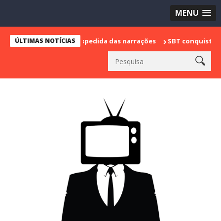
MENU
 marca sua despedida das narrações
ÚLTIMAS NOTÍCIAS
SBT conquista a vice lidera