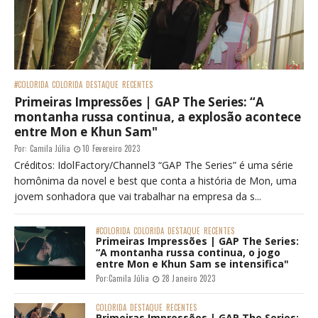
#COLORIDA
COLORIDA
DESTAQUE
RECENTES
Primeiras Impressões | GAP The Series: “A
montanha russa continua, a explosão acontece
entre Mon e Khun Sam"
Por:
Camila Júlia
10 Fevereiro 2023
Créditos: IdolFactory/Channel3 “GAP The Series” é uma série
homônima da novel e best que conta a história de Mon, uma
jovem sonhadora que vai trabalhar na empresa da s...
#COLORIDA
COLORIDA
DESTAQUE
RECENTES
Primeiras Impressões | GAP The Series:
“A montanha russa continua, o jogo
entre Mon e Khun Sam se intensifica"
Por:
Camila Júlia
28 Janeiro 2023
COLORIDA
DESTAQUE
RECENTES
Primeiras Impressões | GAP The Series: