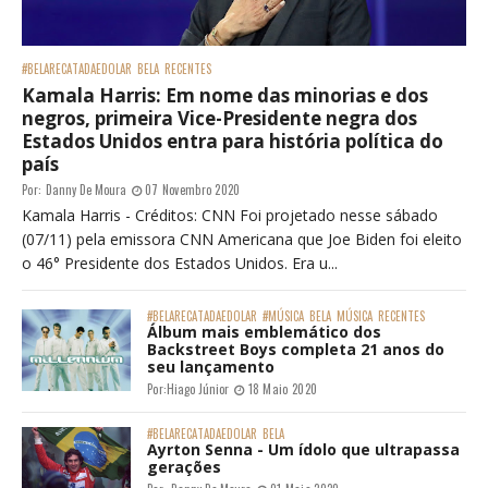
#BELARECATADAEDOLAR
BELA
RECENTES
Kamala Harris: Em nome das minorias e dos
negros, primeira Vice-Presidente negra dos
Estados Unidos entra para história política do
país
Por:
Danny De Moura
07 Novembro 2020
Kamala Harris - Créditos: CNN Foi projetado nesse sábado
(07/11) pela emissora CNN Americana que Joe Biden foi eleito
o 46° Presidente dos Estados Unidos. Era u...
#BELARECATADAEDOLAR
#MÚSICA
BELA
MÚSICA
RECENTES
Álbum mais emblemático dos
Backstreet Boys completa 21 anos do
seu lançamento
Por:
Hiago Júnior
18 Maio 2020
#BELARECATADAEDOLAR
BELA
Ayrton Senna - Um ídolo que ultrapassa
gerações