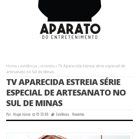
Home
evidência
,
recentes
TV Aparecida estreia série especial de
artesanato no Sul de Minas
TV APARECIDA ESTREIA SÉRIE
ESPECIAL DE ARTESANATO NO
SUL DE MINAS
Por:
Hiago Júnior
18:33:00
Evidência
,
Recentes