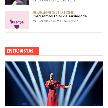
Por:
Danny De Moura
01 Maio 2020
#BELARECATADAEDOLAR
BELA
RECENTES
Precisamos falar de Ansiedade
Por:
Danny De Moura
13 Fevereiro 2020
ENTREVISTAS