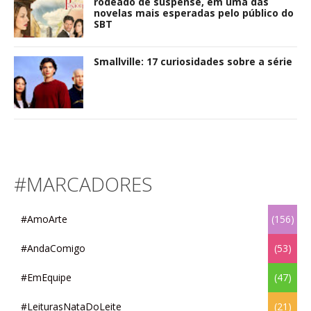
rodeado de suspense, em uma das
novelas mais esperadas pelo público do
SBT
Smallville: 17 curiosidades sobre a série
#MARCADORES
#AmoArte
(156)
#AndaComigo
(53)
#EmEquipe
(47)
#LeiturasNataDoLeite
(21)