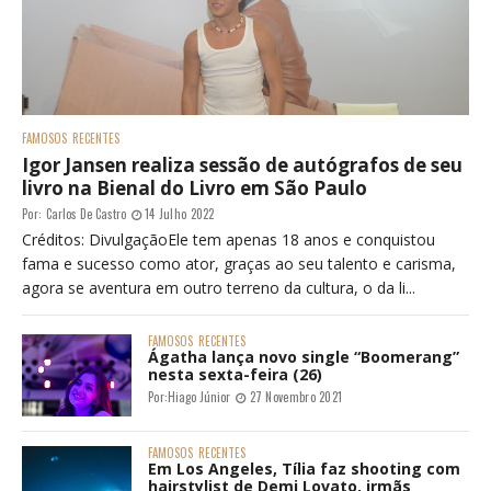
FAMOSOS
RECENTES
Igor Jansen realiza sessão de autógrafos de seu
livro na Bienal do Livro em São Paulo
Por:
Carlos De Castro
14 Julho 2022
Créditos: DivulgaçãoEle tem apenas 18 anos e conquistou
fama e sucesso como ator, graças ao seu talento e carisma,
agora se aventura em outro terreno da cultura, o da li...
FAMOSOS
RECENTES
Ágatha lança novo single “Boomerang”
nesta sexta-feira (26)
Por:
Hiago Júnior
27 Novembro 2021
FAMOSOS
RECENTES
Em Los Angeles, Tília faz shooting com
hairstylist de Demi Lovato, irmãs