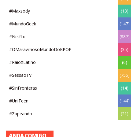
#Maxsody
(13)
#MundoGeek
(147)
#Netflix
(887)
#OMaravilhosoMundoDoKPOP
(35)
#RaioXLatino
(6)
#SessãoTV
(755)
#SinFronteras
(14)
#UniTeen
(144)
#Zapeando
(21)
ANDA COMIGO