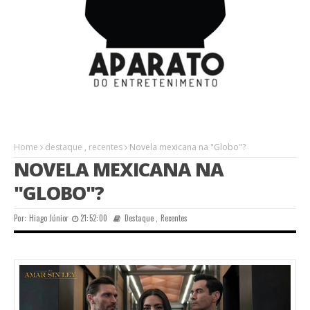
Home
destaque
,
recentes
Novela mexicana na "Globo"?
NOVELA MEXICANA NA
"GLOBO"?
Por:
Hiago Júnior
21:52:00
Destaque
,
Recentes