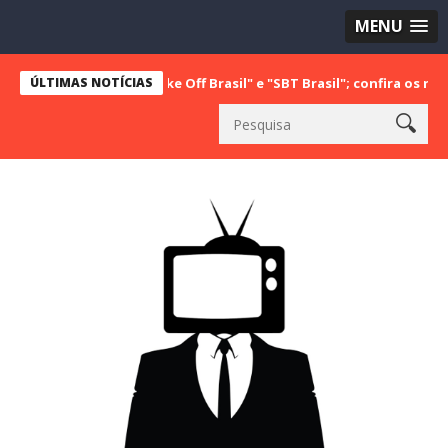
MENU
rança com "Bake Off Brasil" e "SBT Brasil"; confira os números do ú
ÚLTIMAS NOTÍCIAS