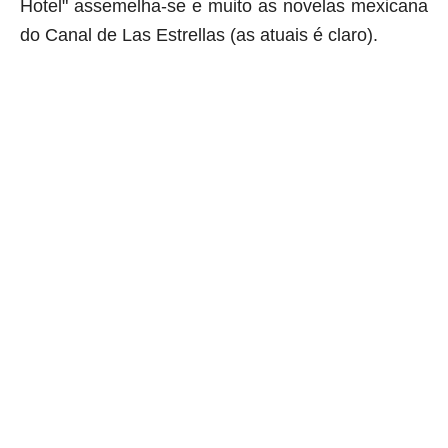
Hotel" assemelha-se e muito as novelas mexicana
do Canal de Las Estrellas (as atuais é claro).
aqui começa o anuncio (coloque cor branca sobre está frase)