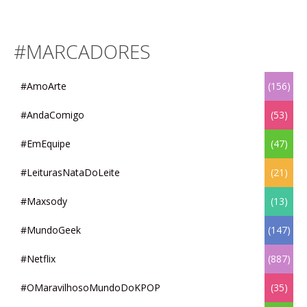
#MARCADORES
#AmoArte
(156)
#AndaComigo
(53)
#EmEquipe
(47)
#LeiturasNataDoLeite
(21)
#Maxsody
(13)
#MundoGeek
(147)
#Netflix
(887)
#OMaravilhosoMundoDoKPOP
(35)