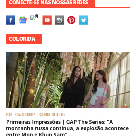
CONECTE-SE NAS NOSSAS REDES
COLORIDA
#COLORIDA
COLORIDA
DESTAQUE
RECENTES
Primeiras Impressões | GAP The Series: “A
montanha russa continua, a explosão acontece
entre Mon e Khun Sam"