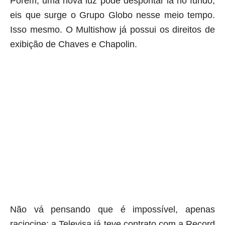
Porém, uma nova luz pode despontar lá no fundo,
eis que surge o Grupo Globo nesse meio tempo.
Isso mesmo. O Multishow já possui os direitos de
exibição de Chaves e Chapolin.
aqui começa o anuncio (coloque cor branca sobre está frase)
aqui termina o anuncio (coloque tinta branca sobre essa frase)
Não vá pensando que é impossível, apenas
raciocine: a Televisa já teve contrato com a Record