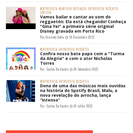
#ENTREVISTA
#UNITEEN
DESTAQUE
ENTREVISTA
RECENTES
UNITEEN
Vamos bailar e cantar ao som do
reggaetón: Ela está chegando! Conheça
"Gina Yei" a primeira série original
Disney gravada em Porto Rico
Por:
Graziely Sofia
19 Dezembro 2022
#ENTREVISTA
ENTREVISTA
RECENTES
Confira nosso bate papo com a "Turma
da Alegria" e com o ator Nicholas
Torres
Por:
Carlos De Castro
20 Setembro 2022
#ENTREVISTA
ENTREVISTA
RECENTES
Dona de uma das músicas mais ouvidas
na história do Spotify Brasil, Malu, a
nova revelação do arrocha, lança
“Intenso”
Por:
Carlos De Castro
25 Julho 2022