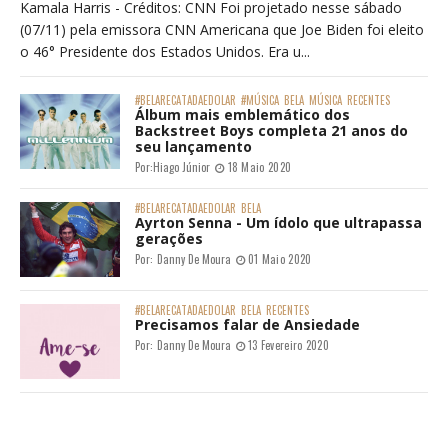
Kamala Harris - Créditos: CNN Foi projetado nesse sábado
(07/11) pela emissora CNN Americana que Joe Biden foi eleito
o 46° Presidente dos Estados Unidos. Era u...
#BELARECATADAEDOLAR
#MÚSICA
BELA
MÚSICA
RECENTES
Álbum mais emblemático dos
Backstreet Boys completa 21 anos do
seu lançamento
Por:
Hiago Júnior
18 Maio 2020
#BELARECATADAEDOLAR
BELA
Ayrton Senna - Um ídolo que ultrapassa
gerações
Por:
Danny De Moura
01 Maio 2020
#BELARECATADAEDOLAR
BELA
RECENTES
Precisamos falar de Ansiedade
Por:
Danny De Moura
13 Fevereiro 2020