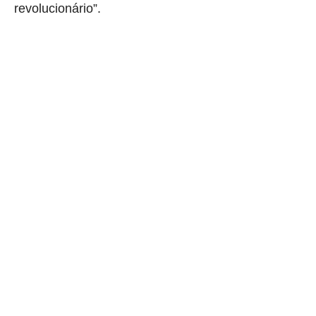
revolucionário”.
aqui começa o anuncio (coloque cor branca sobre está frase)