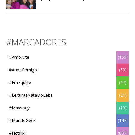
#MARCADORES
#AmoArte
(156)
#AndaComigo
(53)
#EmEquipe
(47)
#LeiturasNataDoLeite
(21)
#Maxsody
(13)
#MundoGeek
(147)
#Netflix
(887)