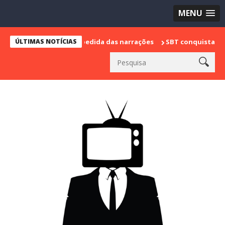
MENU
marca sua despedida das narrações
ÚLTIMAS NOTÍCIAS
SBT conquista a vice lideranç