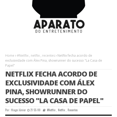
Home
#Netflix
,
netflix
,
recentes
Netflix fecha acordo de
exclusividade com Álex Pina, showrunner do sucesso "La Casa de
Papel"
NETFLIX FECHA ACORDO DE
EXCLUSIVIDADE COM ÁLEX
PINA, SHOWRUNNER DO
SUCESSO "LA CASA DE PAPEL"
Por:
Hiago Júnior
21:55:00
#Netflix
,
Netflix
,
Recentes