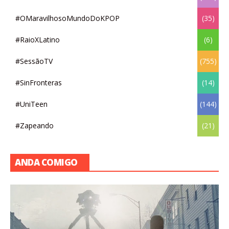
#OMaravilhosoMundoDoKPOP
(35)
#RaioXLatino
(6)
#SessãoTV
(755)
#SinFronteras
(14)
#UniTeen
(144)
#Zapeando
(21)
ANDA COMIGO