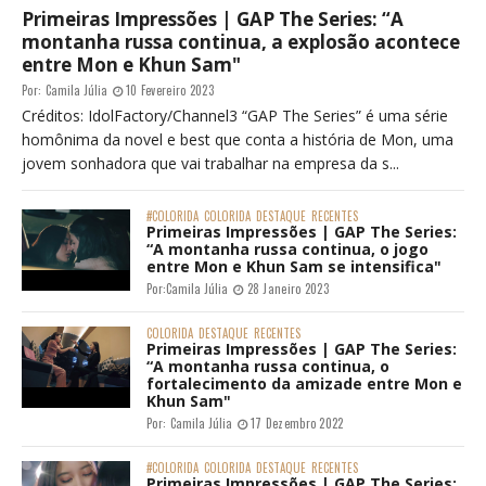
Primeiras Impressões | GAP The Series: “A
montanha russa continua, a explosão acontece
entre Mon e Khun Sam"
Por:
Camila Júlia
10 Fevereiro 2023
Créditos: IdolFactory/Channel3 “GAP The Series” é uma série
homônima da novel e best que conta a história de Mon, uma
jovem sonhadora que vai trabalhar na empresa da s...
#COLORIDA
COLORIDA
DESTAQUE
RECENTES
Primeiras Impressões | GAP The Series:
“A montanha russa continua, o jogo
entre Mon e Khun Sam se intensifica"
Por:
Camila Júlia
28 Janeiro 2023
COLORIDA
DESTAQUE
RECENTES
Primeiras Impressões | GAP The Series:
“A montanha russa continua, o
fortalecimento da amizade entre Mon e
Khun Sam"
Por:
Camila Júlia
17 Dezembro 2022
#COLORIDA
COLORIDA
DESTAQUE
RECENTES
Primeiras Impressões | GAP The Series: