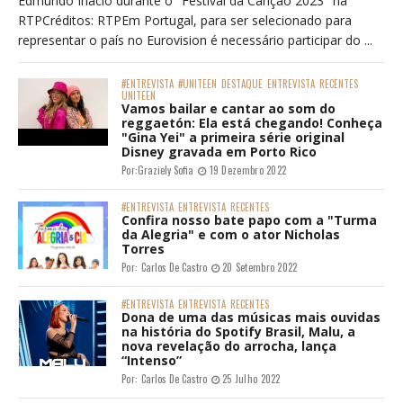
Edmundo Inácio durante o "Festival da Canção 2023" na
RTPCréditos: RTPEm Portugal, para ser selecionado para
representar o país no Eurovision é necessário participar do ...
#ENTREVISTA
#UNITEEN
DESTAQUE
ENTREVISTA
RECENTES
UNITEEN
Vamos bailar e cantar ao som do
reggaetón: Ela está chegando! Conheça
"Gina Yei" a primeira série original
Disney gravada em Porto Rico
Por:
Graziely Sofia
19 Dezembro 2022
#ENTREVISTA
ENTREVISTA
RECENTES
Confira nosso bate papo com a "Turma
da Alegria" e com o ator Nicholas
Torres
Por:
Carlos De Castro
20 Setembro 2022
#ENTREVISTA
ENTREVISTA
RECENTES
Dona de uma das músicas mais ouvidas
na história do Spotify Brasil, Malu, a
nova revelação do arrocha, lança
“Intenso”
Por:
Carlos De Castro
25 Julho 2022