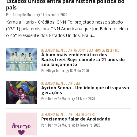
Estados Unidos entra para história política do
país
Por:
Danny De Moura
07 Novembro 2020
Kamala Harris - Créditos: CNN Foi projetado nesse sábado
(07/11) pela emissora CNN Americana que Joe Biden foi eleito
o 46° Presidente dos Estados Unidos. Era u...
#BELARECATADAEDOLAR
#MÚSICA
BELA
MÚSICA
RECENTES
Álbum mais emblemático dos
Backstreet Boys completa 21 anos do
seu lançamento
Por:
Hiago Júnior
18 Maio 2020
#BELARECATADAEDOLAR
BELA
Ayrton Senna - Um ídolo que ultrapassa
gerações
Por:
Danny De Moura
01 Maio 2020
#BELARECATADAEDOLAR
BELA
RECENTES
Precisamos falar de Ansiedade
Por:
Danny De Moura
13 Fevereiro 2020