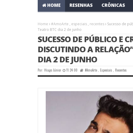
HOME
RESENHAS
CRÔNICAS
Home
#AmoArte
,
especiais
,
recentes
Sucesso de públ
Teatro BTC dia 2 de junho
SUCESSO DE PÚBLICO E CR
DISCUTINDO A RELAÇÃO”
DIA 2 DE JUNHO
Por:
Hiago Júnior
11:24:00
#AmoArte
,
Especiais
,
Recentes