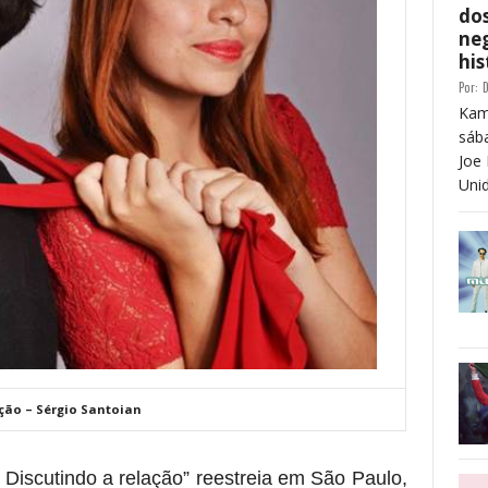
dos
neg
his
Por:
D
Kam
sáb
Joe 
Unid
ção – Sérgio Santoian
 – Discutindo a relação” reestreia em São Paulo,