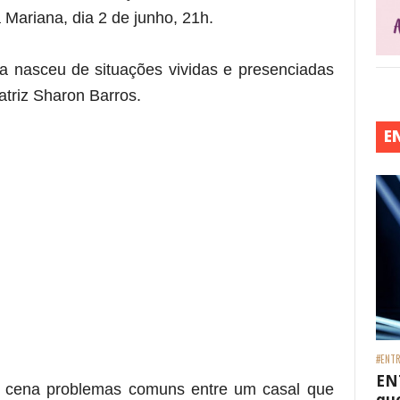
 Mariana, dia 2 de junho, 21h.
ia nasceu de situações vividas e presenciadas
atriz Sharon Barros.
 está frase)
E
#ENTR
re essa frase)
EN
a cena problemas comuns entre um casal que
que