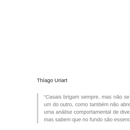
aqui termina o anuncio (coloque tinta branca sob
Thíago Uriart
“Casais brigam sempre, mas não s
um do outro, como também não abre
uma análise comportamental de dive
mas sabem que no fundo são essenci