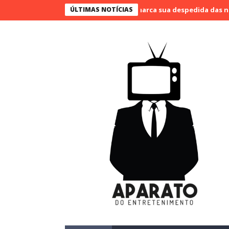
o Bueno narra o último jogo e marca sua despedida das narrações
ÚLTIMAS NOTÍCIAS