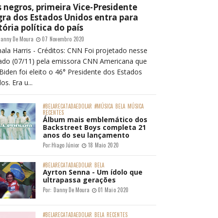
 negros, primeira Vice-Presidente
ra dos Estados Unidos entra para
tória política do país
anny De Moura
07 Novembro 2020
ala Harris - Créditos: CNN Foi projetado nesse
ado (07/11) pela emissora CNN Americana que
Biden foi eleito o 46° Presidente dos Estados
os. Era u...
#BELARECATADAEDOLAR
#MÚSICA
BELA
MÚSICA
RECENTES
Álbum mais emblemático dos
Backstreet Boys completa 21
anos do seu lançamento
Por:
Hiago Júnior
18 Maio 2020
#BELARECATADAEDOLAR
BELA
Ayrton Senna - Um ídolo que
ultrapassa gerações
Por:
Danny De Moura
01 Maio 2020
#BELARECATADAEDOLAR
BELA
RECENTES