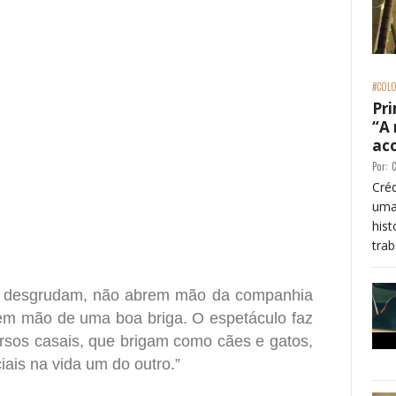
#COLO
Pri
“A
ac
Por:
C
Créd
uma
re essa frase)
his
trab
e desgrudam, não abrem mão da companhia
m mão de uma boa briga. O espetáculo faz
rsos casais, que brigam como cães e gatos,
ais na vida um do outro.”