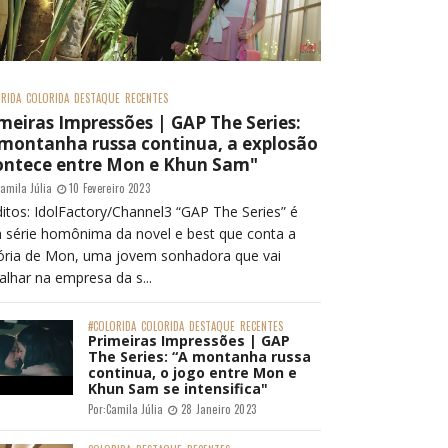
RIDA
COLORIDA
DESTAQUE
RECENTES
meiras Impressões | GAP The Series:
 montanha russa continua, a explosão
ontece entre Mon e Khun Sam"
amila Júlia
10 Fevereiro 2023
itos: IdolFactory/Channel3 “GAP The Series” é
 série homônima da novel e best que conta a
tória de Mon, uma jovem sonhadora que vai
alhar na empresa da s...
#COLORIDA
COLORIDA
DESTAQUE
RECENTES
Primeiras Impressões | GAP
The Series: “A montanha russa
continua, o jogo entre Mon e
Khun Sam se intensifica"
Por:
Camila Júlia
28 Janeiro 2023