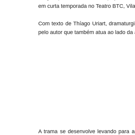
em curta temporada no Teatro BTC, Vila
Com texto de Thíago Uriart, dramaturg
pelo autor que também atua ao lado da 
aqui começa o anuncio (coloque cor branca sobre
aqui termina o anuncio (coloque tinta branca sob
A trama se desenvolve levando para 