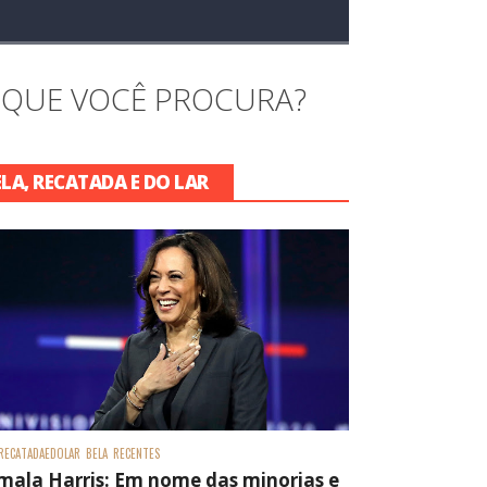
 QUE VOCÊ PROCURA?
ELA, RECATADA E DO LAR
RECATADAEDOLAR
BELA
RECENTES
mala Harris: Em nome das minorias e