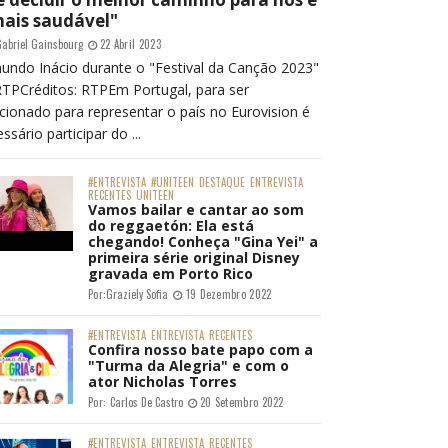
mais saudável"
abriel Gainsbourg
22 Abril 2023
undo Inácio durante o "Festival da Canção 2023"
RTPCréditos: RTPEm Portugal, para ser
cionado para representar o país no Eurovision é
ssário participar do ...
#ENTREVISTA
#UNITEEN
DESTAQUE
ENTREVISTA
RECENTES
UNITEEN
Vamos bailar e cantar ao som
do reggaetón: Ela está
chegando! Conheça "Gina Yei" a
primeira série original Disney
gravada em Porto Rico
Por:
Graziely Sofia
19 Dezembro 2022
#ENTREVISTA
ENTREVISTA
RECENTES
Confira nosso bate papo com a
"Turma da Alegria" e com o
ator Nicholas Torres
Por:
Carlos De Castro
20 Setembro 2022
#ENTREVISTA
ENTREVISTA
RECENTES