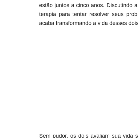
estão juntos a cinco anos. Discutindo 
terapia para tentar resolver seus pr
acaba transformando a vida desses doi
aqui começa o anuncio (coloque cor branca sobre
aqui termina o anuncio (coloque tinta branca sob
Sem pudor, os dois avaliam sua vida s