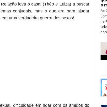
a Relação leva o casal (Théo e Luiza) a buscar
o 
oblemas conjugais, mas o que era para ajudar
Por:
G
Edm
s em uma verdadeira guerra dos sexos!
na 
 está frase)
sele
nece
re essa frase)
exual, dificuldade em lidar com os amigos do