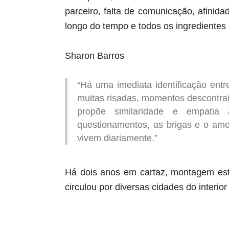
parceiro, falta de comunicação, afini
longo do tempo e todos os ingrediente
Sharon Barros
“Há uma imediata identificação entr
muitas risadas, momentos descontraí
propõe similaridade e empatia
questionamentos, as brigas e o amor
vivem diariamente.”
Há dois anos em cartaz, montagem est
circulou por diversas cidades do interi
aqui começa o anuncio (coloque cor branca sobre