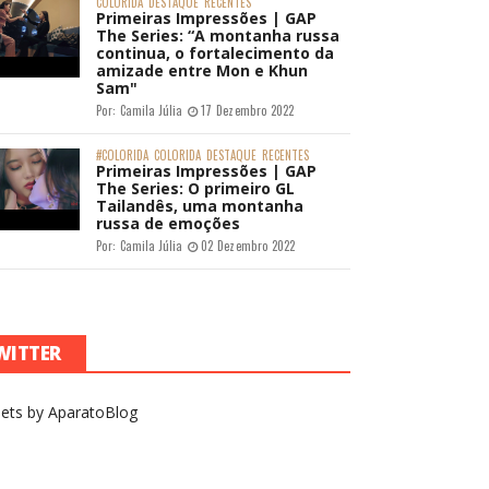
COLORIDA
DESTAQUE
RECENTES
Primeiras Impressões | GAP
The Series: “A montanha russa
continua, o fortalecimento da
amizade entre Mon e Khun
Sam"
Por:
Camila Júlia
17 Dezembro 2022
#COLORIDA
COLORIDA
DESTAQUE
RECENTES
Primeiras Impressões | GAP
The Series: O primeiro GL
Tailandês, uma montanha
russa de emoções
Por:
Camila Júlia
02 Dezembro 2022
WITTER
ets by AparatoBlog