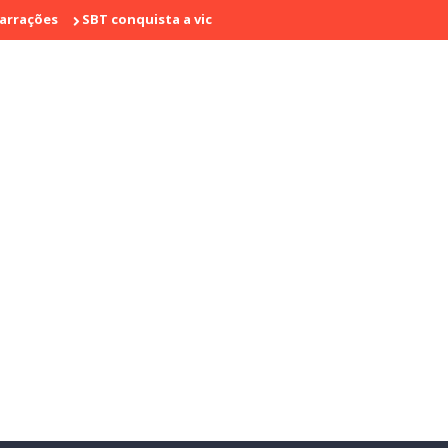
SBT conquista a vice liderança com "Bake Off Brasil" e "SBT Bras