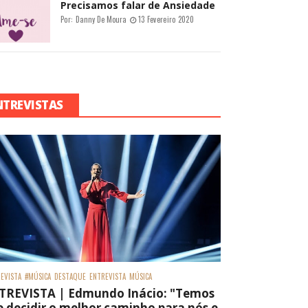
Precisamos falar de Ansiedade
Por:
Danny De Moura
13 Fevereiro 2020
NTREVISTAS
EVISTA
#MÚSICA
DESTAQUE
ENTREVISTA
MÚSICA
TREVISTA | Edmundo Inácio: "Temos
 decidir o melhor caminho para nós e