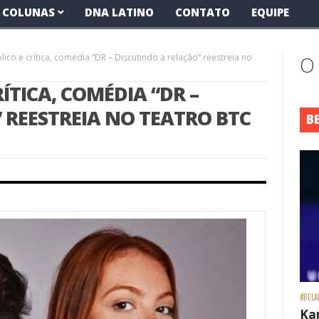
COLUNAS
DNA LATINO
CONTATO
EQUIPE
ico e crítica, comédia “DR – Discutindo a relação” reestreia no
O
ÍTICA, COMÉDIA “DR –
 REESTREIA NO TEATRO BTC
B
#BELA
Ka