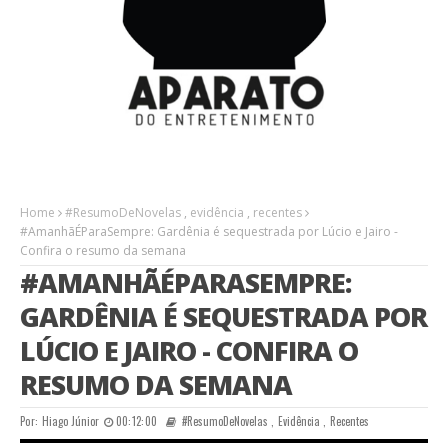
Home
#ResumoDeNovelas
,
evidência
,
recentes
#AmanhãÉParaSempre: Gardênia é sequestrada por Lúcio e Jairo -
Confira o resumo da semana
#AMANHÃÉPARASEMPRE:
GARDÊNIA É SEQUESTRADA POR
LÚCIO E JAIRO - CONFIRA O
RESUMO DA SEMANA
Por:
Hiago Júnior
00:12:00
#ResumoDeNovelas
,
Evidência
,
Recentes