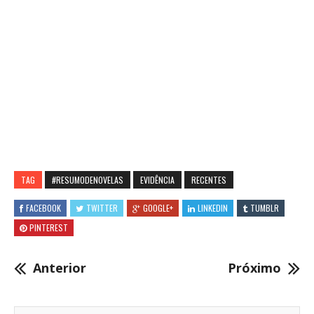
TAG
#RESUMODENOVELAS
EVIDÊNCIA
RECENTES
FACEBOOK
TWITTER
GOOGLE+
LINKEDIN
TUMBLR
PINTEREST
Anterior
Próximo