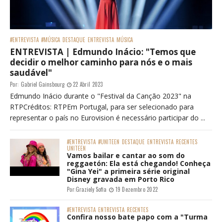
#ENTREVISTA
#MÚSICA
DESTAQUE
ENTREVISTA
MÚSICA
ENTREVISTA | Edmundo Inácio: "Temos que
decidir o melhor caminho para nós e o mais
saudável"
Por:
Gabriel Gainsbourg
22 Abril 2023
Edmundo Inácio durante o "Festival da Canção 2023" na
RTPCréditos: RTPEm Portugal, para ser selecionado para
representar o país no Eurovision é necessário participar do ...
#ENTREVISTA
#UNITEEN
DESTAQUE
ENTREVISTA
RECENTES
UNITEEN
Vamos bailar e cantar ao som do
reggaetón: Ela está chegando! Conheça
"Gina Yei" a primeira série original
Disney gravada em Porto Rico
Por:
Graziely Sofia
19 Dezembro 2022
#ENTREVISTA
ENTREVISTA
RECENTES
Confira nosso bate papo com a "Turma