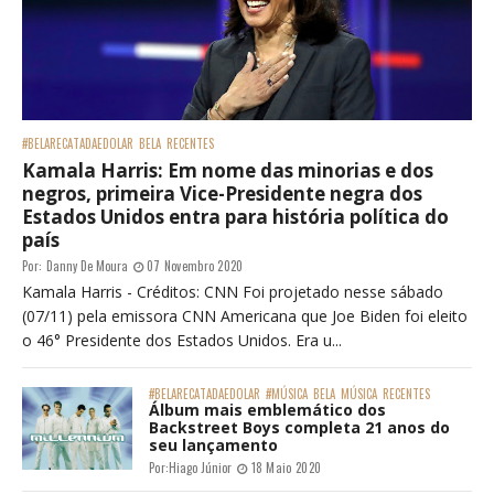
#BELARECATADAEDOLAR
BELA
RECENTES
Kamala Harris: Em nome das minorias e dos
negros, primeira Vice-Presidente negra dos
Estados Unidos entra para história política do
país
Por:
Danny De Moura
07 Novembro 2020
Kamala Harris - Créditos: CNN Foi projetado nesse sábado
(07/11) pela emissora CNN Americana que Joe Biden foi eleito
o 46° Presidente dos Estados Unidos. Era u...
#BELARECATADAEDOLAR
#MÚSICA
BELA
MÚSICA
RECENTES
Álbum mais emblemático dos
Backstreet Boys completa 21 anos do
seu lançamento
Por:
Hiago Júnior
18 Maio 2020