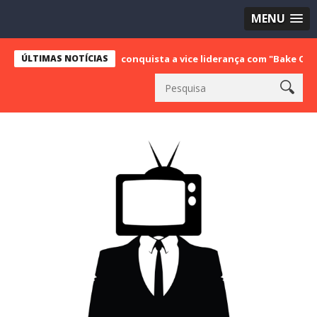
MENU
ÚLTIMAS NOTÍCIAS
SBT conquista a vice liderança com "Bake Off Brasil" e "S