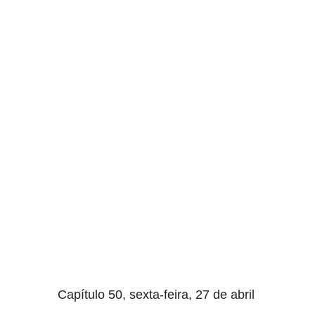
aqui termina o anuncio (coloque tinta branca sobre essa
frase)
Capítulo 50, sexta-feira, 27 de abril