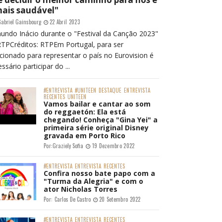
mais saudável"
abriel Gainsbourg
22 Abril 2023
undo Inácio durante o "Festival da Canção 2023"
RTPCréditos: RTPEm Portugal, para ser
cionado para representar o país no Eurovision é
ssário participar do ...
#ENTREVISTA
#UNITEEN
DESTAQUE
ENTREVISTA
RECENTES
UNITEEN
Vamos bailar e cantar ao som
do reggaetón: Ela está
chegando! Conheça "Gina Yei" a
primeira série original Disney
gravada em Porto Rico
Por:
Graziely Sofia
19 Dezembro 2022
#ENTREVISTA
ENTREVISTA
RECENTES
Confira nosso bate papo com a
"Turma da Alegria" e com o
ator Nicholas Torres
Por:
Carlos De Castro
20 Setembro 2022
#ENTREVISTA
ENTREVISTA
RECENTES