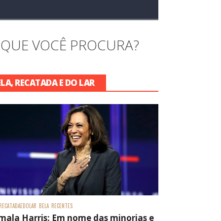
 QUE VOCÊ PROCURA?
ELA, RECATADA E DO LAR
RECATADAEDOLAR
BELA
RECENTES
mala Harris: Em nome das minorias e