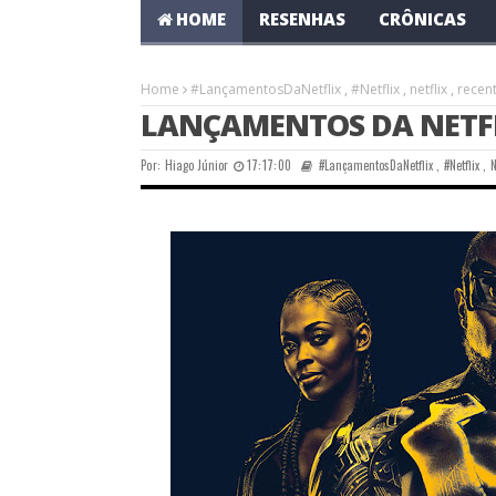
HOME
RESENHAS
CRÔNICAS
Home
#LançamentosDaNetflix
,
#Netflix
,
netflix
,
recen
LANÇAMENTOS DA NETFLI
Por:
Hiago Júnior
17:17:00
#LançamentosDaNetflix
,
#Netflix
,
N