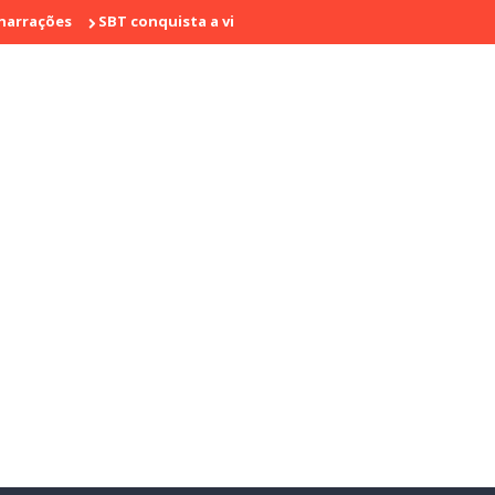
s
SBT conquista a vice liderança com "Bake Off Brasil" e "SBT Br