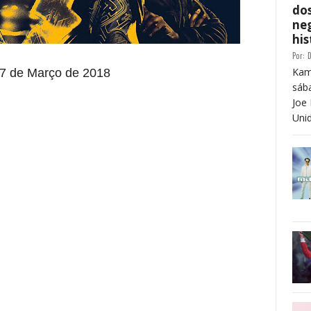
dos
neg
his
Por:
D
Kam
27
de Março de 2018
sáb
Joe 
Unid
 está frase)