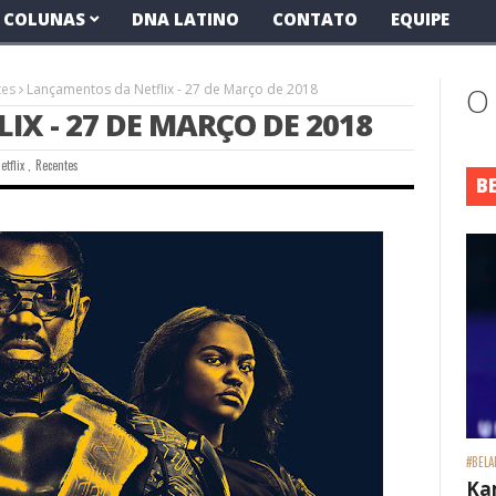
COLUNAS
DNA LATINO
CONTATO
EQUIPE
tes
Lançamentos da Netflix - 27 de Março de 2018
O
X - 27 DE MARÇO DE 2018
etflix
,
Recentes
B
#BELA
Ka