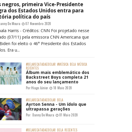
 negros, primeira Vice-Presidente
ra dos Estados Unidos entra para
tória política do país
anny De Moura
07 Novembro 2020
ala Harris - Créditos: CNN Foi projetado nesse
ado (07/11) pela emissora CNN Americana que
Biden foi eleito o 46° Presidente dos Estados
os. Era u...
#BELARECATADAEDOLAR
#MÚSICA
BELA
MÚSICA
RECENTES
Álbum mais emblemático dos
Backstreet Boys completa 21
anos do seu lançamento
Por:
Hiago Júnior
18 Maio 2020
#BELARECATADAEDOLAR
BELA
Ayrton Senna - Um ídolo que
ultrapassa gerações
Por:
Danny De Moura
01 Maio 2020
#BELARECATADAEDOLAR
BELA
RECENTES