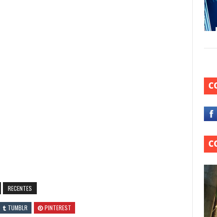
C
C
RECENTES
TUMBLR
PINTEREST