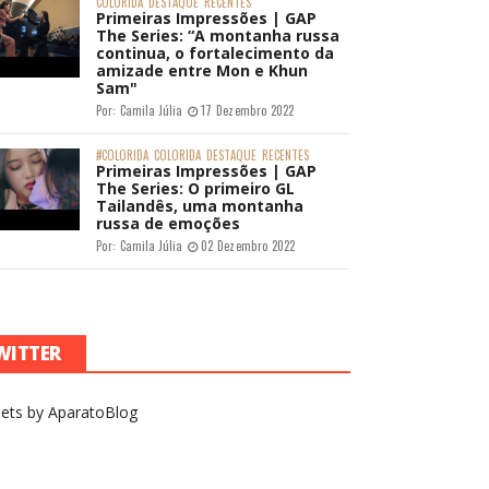
COLORIDA
DESTAQUE
RECENTES
Primeiras Impressões | GAP
The Series: “A montanha russa
continua, o fortalecimento da
amizade entre Mon e Khun
Sam"
Por:
Camila Júlia
17 Dezembro 2022
#COLORIDA
COLORIDA
DESTAQUE
RECENTES
Primeiras Impressões | GAP
The Series: O primeiro GL
Tailandês, uma montanha
russa de emoções
Por:
Camila Júlia
02 Dezembro 2022
WITTER
ets by AparatoBlog