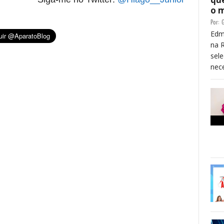
o 
Por:
G
Edm
na 
sele
nece