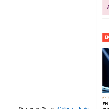
re essa frase)
 está frase)
E
re essa frase)
#ENTR
EN
que
Siga-me no Twitter:
@Hiago__Junior