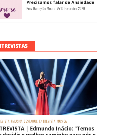
Precisamos falar de Ansiedade
Por:
Danny De Moura
13 Fevereiro 2020
NTREVISTAS
EVISTA
#MÚSICA
DESTAQUE
ENTREVISTA
MÚSICA
TREVISTA | Edmundo Inácio: "Temos
 decidir o melhor caminho para nós e