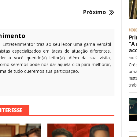
Próximo
#COLO
enimento
Pri
“A
 Entretenimento" traz ao seu leitor uma gama versátil
ac
stas especializados em áreas de atuação diferentes,
r a você querido(a) leitor(a). Além da sua visita,
Por:
C
omo seremos pode nós dar aquela dica para melhorar,
Créd
cima de tudo queremos sua participação.
uma
his
trab
NTERESSE