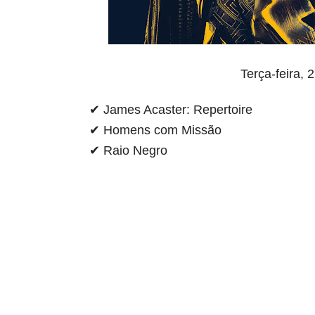
Terça-feira, 
✔ James Acaster: Repertoire
✔ Homens com Missão
✔ Raio Negro
aqui começa o anuncio (coloque cor branca sobre