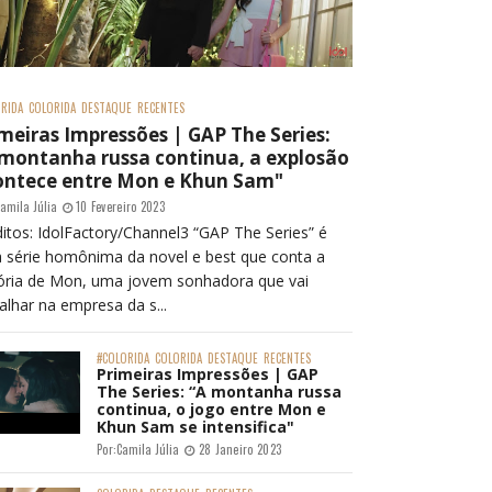
RIDA
COLORIDA
DESTAQUE
RECENTES
meiras Impressões | GAP The Series:
 montanha russa continua, a explosão
ontece entre Mon e Khun Sam"
amila Júlia
10 Fevereiro 2023
itos: IdolFactory/Channel3 “GAP The Series” é
 série homônima da novel e best que conta a
tória de Mon, uma jovem sonhadora que vai
alhar na empresa da s...
#COLORIDA
COLORIDA
DESTAQUE
RECENTES
Primeiras Impressões | GAP
The Series: “A montanha russa
continua, o jogo entre Mon e
Khun Sam se intensifica"
Por:
Camila Júlia
28 Janeiro 2023