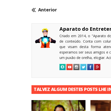
Anterior
Aparato do Entret
Criado em 2014, o "Aparato do
de conteúdo. Conta com coluni
que visam desta forma atende
esperamos ser seus amigos e c
um puxão de orelha, elogiar. A
TALVEZ ALGUM DESTES POSTS LHE I