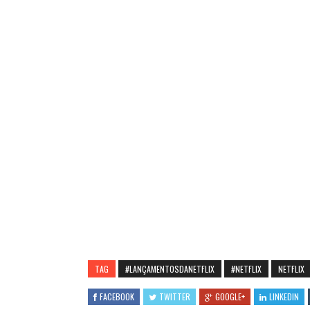
TAG
#LANÇAMENTOSDANETFLIX
#NETFLIX
NETFLIX
FACEBOOK
TWITTER
GOOGLE+
LINKEDIN