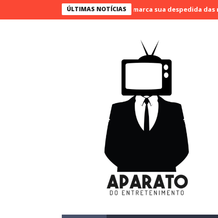
vão Bueno narra o último jogo e marca sua despedida das narraçõe
ÚLTIMAS NOTÍCIAS