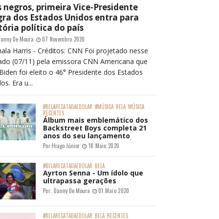
 negros, primeira Vice-Presidente
ra dos Estados Unidos entra para
tória política do país
anny De Moura
07 Novembro 2020
ala Harris - Créditos: CNN Foi projetado nesse
ado (07/11) pela emissora CNN Americana que
Biden foi eleito o 46° Presidente dos Estados
os. Era u...
#BELARECATADAEDOLAR
#MÚSICA
BELA
MÚSICA
RECENTES
Álbum mais emblemático dos
Backstreet Boys completa 21
anos do seu lançamento
Por:
Hiago Júnior
18 Maio 2020
#BELARECATADAEDOLAR
BELA
Ayrton Senna - Um ídolo que
ultrapassa gerações
Por:
Danny De Moura
01 Maio 2020
#BELARECATADAEDOLAR
BELA
RECENTES