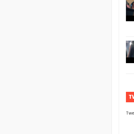
T
Twe