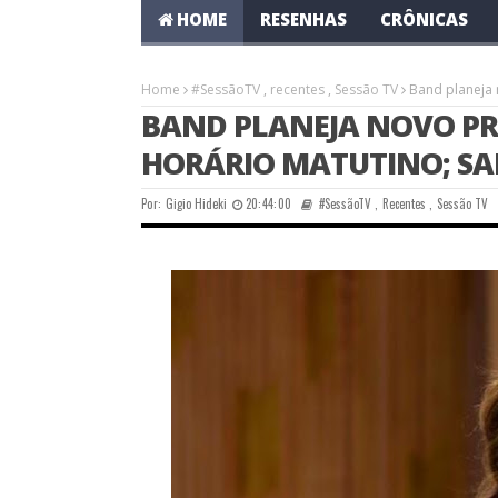
HOME
RESENHAS
CRÔNICAS
Home
#SessãoTV
,
recentes
,
Sessão TV
Band planeja 
BAND PLANEJA NOVO P
HORÁRIO MATUTINO; SA
Por:
Gigio Hideki
20:44:00
#SessãoTV
,
Recentes
,
Sessão TV