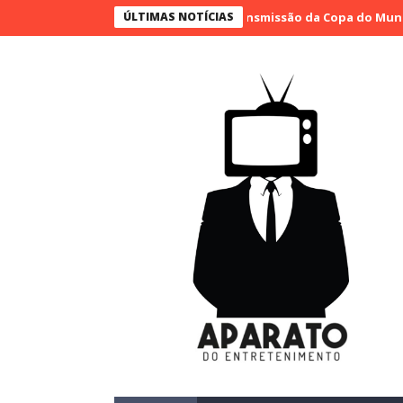
 adquirem direitos e farão a transmissão da Copa do Mundo em 20
ÚLTIMAS NOTÍCIAS