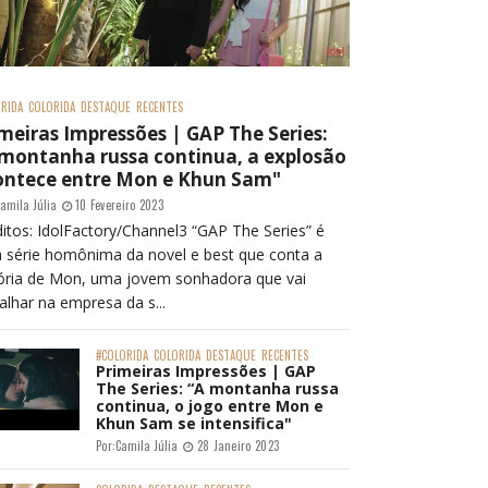
RIDA
COLORIDA
DESTAQUE
RECENTES
meiras Impressões | GAP The Series:
 montanha russa continua, a explosão
ontece entre Mon e Khun Sam"
amila Júlia
10 Fevereiro 2023
itos: IdolFactory/Channel3 “GAP The Series” é
 série homônima da novel e best que conta a
tória de Mon, uma jovem sonhadora que vai
alhar na empresa da s...
#COLORIDA
COLORIDA
DESTAQUE
RECENTES
Primeiras Impressões | GAP
The Series: “A montanha russa
continua, o jogo entre Mon e
Khun Sam se intensifica"
Por:
Camila Júlia
28 Janeiro 2023