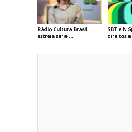
Rádio Cultura Brasil
SBT e N S
estreia série ...
direitos e 