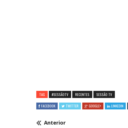
TAG
#SESSÃOTV
RECENTES
SESSÃO TV
FACEBOOK
TWITTER
GOOGLE+
LINKEDIN
Anterior