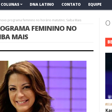
COLUNAS
DNA LATINO
CONTATO
EQUIPE
novo programa feminino no horário matutino; Saiba Mais
O
ROGRAMA FEMININO NO
IBA MAIS
B
#BELA
Ka