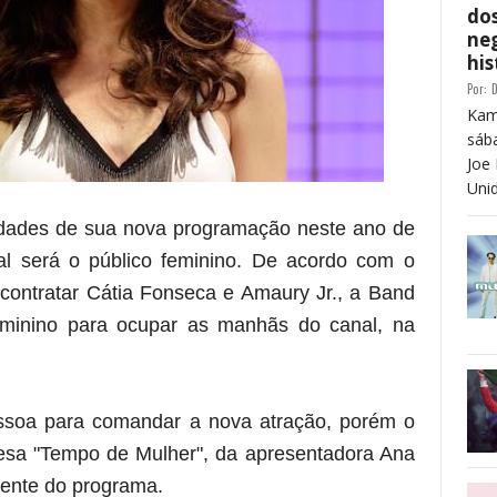
dos
neg
his
Por:
D
Kam
sáb
Joe 
Unid
dades de sua nova programação neste ano de
pal será o público feminino. De acordo com o
s contratar Cátia Fonseca e Amaury Jr., a Band
minino para ocupar as manhãs do canal, na
ssoa para comandar a nova atração, porém o
resa "Tempo de Mulher", da apresentadora Ana
mente do programa.