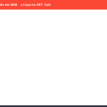
26
Copa no SBT: Galvão Bueno narra o último jogo e marca sua 