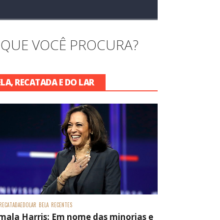
 QUE VOCÊ PROCURA?
ELA, RECATADA E DO LAR
RECATADAEDOLAR
BELA
RECENTES
mala Harris: Em nome das minorias e