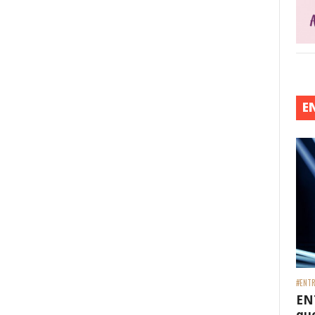
E
#ENTR
EN
que