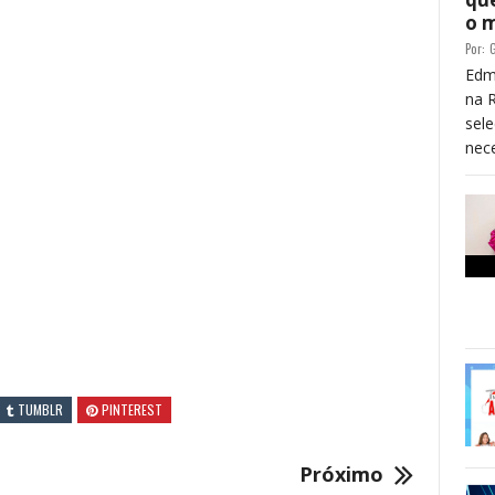
o 
Por:
G
Edm
na 
sele
nece
TUMBLR
PINTEREST
Próximo