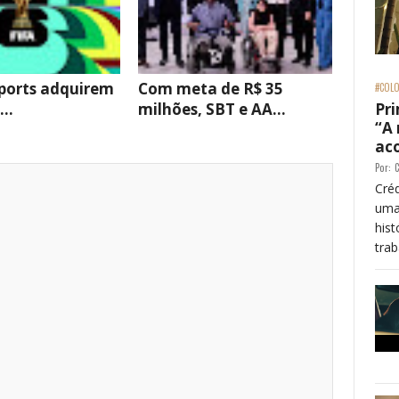
ports adquirem
Com meta de R$ 35
#COLO
...
milhões, SBT e AA...
Pri
“A
ac
Por:
C
Créd
uma
his
trab