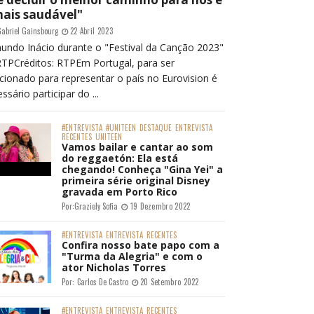
mais saudável"
abriel Gainsbourg
22 Abril 2023
undo Inácio durante o "Festival da Canção 2023"
RTPCréditos: RTPEm Portugal, para ser
cionado para representar o país no Eurovision é
ssário participar do ...
#ENTREVISTA
#UNITEEN
DESTAQUE
ENTREVISTA
RECENTES
UNITEEN
Vamos bailar e cantar ao som
do reggaetón: Ela está
chegando! Conheça "Gina Yei" a
primeira série original Disney
gravada em Porto Rico
Por:
Graziely Sofia
19 Dezembro 2022
#ENTREVISTA
ENTREVISTA
RECENTES
Confira nosso bate papo com a
"Turma da Alegria" e com o
ator Nicholas Torres
Por:
Carlos De Castro
20 Setembro 2022
#ENTREVISTA
ENTREVISTA
RECENTES