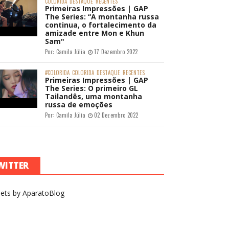
COLORIDA
DESTAQUE
RECENTES
Primeiras Impressões | GAP
The Series: “A montanha russa
continua, o fortalecimento da
amizade entre Mon e Khun
Sam"
Por:
Camila Júlia
17 Dezembro 2022
#COLORIDA
COLORIDA
DESTAQUE
RECENTES
Primeiras Impressões | GAP
The Series: O primeiro GL
Tailandês, uma montanha
russa de emoções
Por:
Camila Júlia
02 Dezembro 2022
WITTER
ets by AparatoBlog