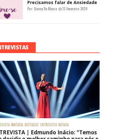
Precisamos falar de Ansiedade
Por:
Danny De Moura
13 Fevereiro 2020
NTREVISTAS
EVISTA
#MÚSICA
DESTAQUE
ENTREVISTA
MÚSICA
TREVISTA | Edmundo Inácio: "Temos
 decidir o melhor caminho para nós e