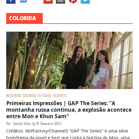
COLORIDA
#COLORIDA
COLORIDA
DESTAQUE
RECENTES
Primeiras Impressões | GAP The Series: “A
montanha russa continua, a explosão acontece
entre Mon e Khun Sam"
Por:
Camila Júlia
10 Fevereiro 2023
Créditos: IdolFactory/Channel3 “GAP The Series” é uma série
homônima da novel e best que conta a história de Mon, uma