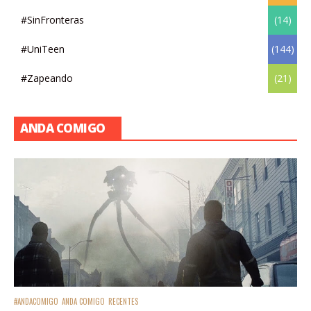
#SinFronteras
(14)
#UniTeen
(144)
#Zapeando
(21)
ANDA COMIGO
#ANDACOMIGO
ANDA COMIGO
RECENTES