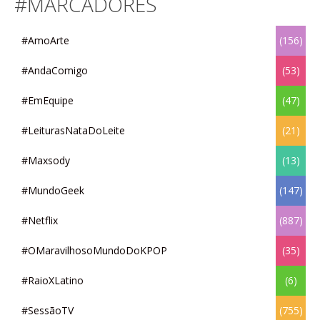
#MARCADORES
#AmoArte
(156)
#AndaComigo
(53)
#EmEquipe
(47)
#LeiturasNataDoLeite
(21)
#Maxsody
(13)
#MundoGeek
(147)
#Netflix
(887)
#OMaravilhosoMundoDoKPOP
(35)
#RaioXLatino
(6)
#SessãoTV
(755)