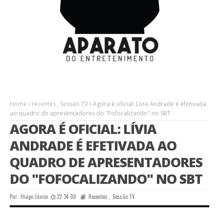
Home
recentes
,
Sessão TV
Agora é oficial: Lívia Andrade é efetivada
ao quadro de apresentadores do "Fofocalizando" no SBT
AGORA É OFICIAL: LÍVIA
ANDRADE É EFETIVADA AO
QUADRO DE APRESENTADORES
DO "FOFOCALIZANDO" NO SBT
Por:
Hiago Júnior
22:34:00
Recentes
,
Sessão TV