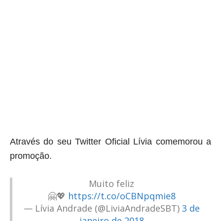
aqui termina o anuncio (coloque tinta branca sobre essa frase)
Através do seu Twitter Oficial Lívia comemorou a
promoção
.
Muito feliz
🤗💖
https://t.co/oCBNpqmie8
— Lívia Andrade (@LiviaAndradeSBT)
3 de
janeiro de 2018