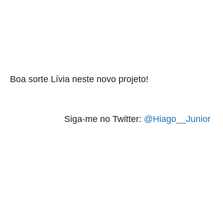
aqui termina o anuncio (coloque tinta branca sobre essa frase)
Boa sorte Lívia neste novo projeto!
Siga-me no Twitter:
@Hiago__Junior