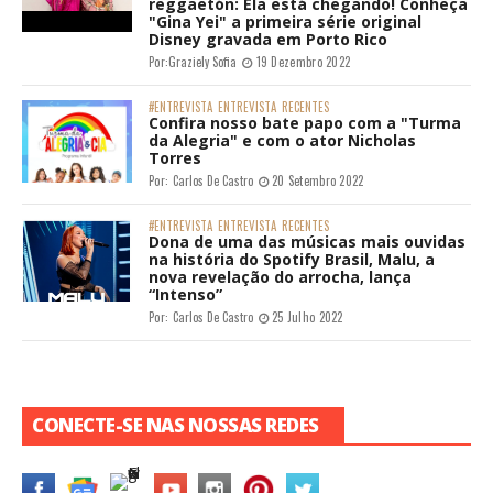
reggaetón: Ela está chegando! Conheça
"Gina Yei" a primeira série original
Disney gravada em Porto Rico
Por:
Graziely Sofia
19 Dezembro 2022
#ENTREVISTA
ENTREVISTA
RECENTES
Confira nosso bate papo com a "Turma
da Alegria" e com o ator Nicholas
Torres
Por:
Carlos De Castro
20 Setembro 2022
#ENTREVISTA
ENTREVISTA
RECENTES
Dona de uma das músicas mais ouvidas
na história do Spotify Brasil, Malu, a
nova revelação do arrocha, lança
“Intenso”
Por:
Carlos De Castro
25 Julho 2022
CONECTE-SE NAS NOSSAS REDES