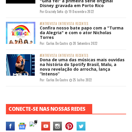
"Gina Yei" a primeira série original
Disney gravada em Porto Rico
Por:
Graziely Sofia
19 Dezembro 2022
#ENTREVISTA
ENTREVISTA
RECENTES
Confira nosso bate papo com a "Turma
da Alegria" e com o ator Nicholas
Torres
Por:
Carlos De Castro
20 Setembro 2022
#ENTREVISTA
ENTREVISTA
RECENTES
Dona de uma das músicas mais ouvidas
na história do Spotify Brasil, Malu, a
nova revelação do arrocha, lança
“Intenso”
Por:
Carlos De Castro
25 Julho 2022
CONECTE-SE NAS NOSSAS REDES