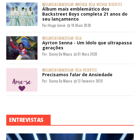
#BELARECATADAEDOLAR
#MÚSICA
BELA
MÚSICA
RECENTES
Álbum mais emblemático dos
Backstreet Boys completa 21 anos do
seu lançamento
Por:
Hiago Júnior
18 Maio 2020
#BELARECATADAEDOLAR
BELA
Ayrton Senna - Um ídolo que ultrapassa
gerações
Por:
Danny De Moura
01 Maio 2020
#BELARECATADAEDOLAR
BELA
RECENTES
Precisamos falar de Ansiedade
Por:
Danny De Moura
13 Fevereiro 2020
ENTREVISTAS