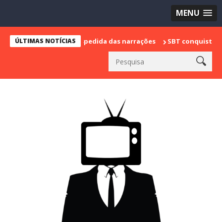
MENU
 marca sua despedida das narrações
ÚLTIMAS NOTÍCIAS
SBT conquista a vice lideran