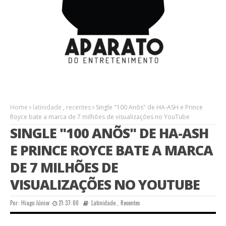
Home
latinidade
,
recentes
Single "100 Anõs" de HA-ASH e Prince
Royce bate a marca de 7 milhões de visualizações no YouTube
SINGLE "100 ANÕS" DE HA-ASH
E PRINCE ROYCE BATE A MARCA
DE 7 MILHÕES DE
VISUALIZAÇÕES NO YOUTUBE
Por:
Hiago Júnior
21:37:00
Latinidade
,
Recentes