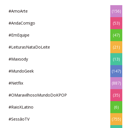
#AmoArte
(156)
#AndaComigo
(53)
#EmEquipe
(47)
#LeiturasNataDoLeite
(21)
#Maxsody
(13)
#MundoGeek
(147)
#Netflix
(887)
#OMaravilhosoMundoDoKPOP
(35)
#RaioXLatino
(6)
#SessãoTV
(755)