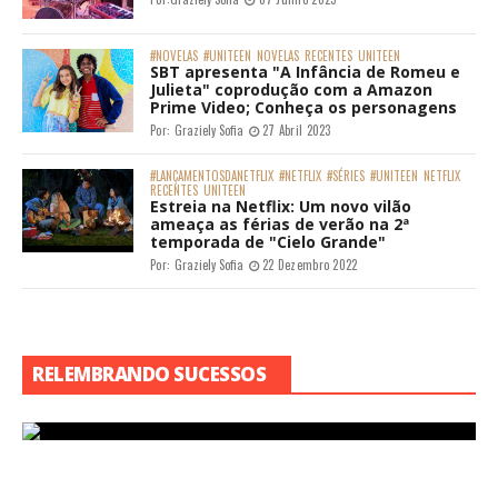
#NOVELAS
#UNITEEN
NOVELAS
RECENTES
UNITEEN
SBT apresenta "A Infância de Romeu e
Julieta" coprodução com a Amazon
Prime Video; Conheça os personagens
Por:
Graziely Sofia
27 Abril 2023
#LANÇAMENTOSDANETFLIX
#NETFLIX
#SÉRIES
#UNITEEN
NETFLIX
RECENTES
UNITEEN
Estreia na Netflix: Um novo vilão
ameaça as férias de verão na 2ª
temporada de "Cielo Grande"
Por:
Graziely Sofia
22 Dezembro 2022
RELEMBRANDO SUCESSOS