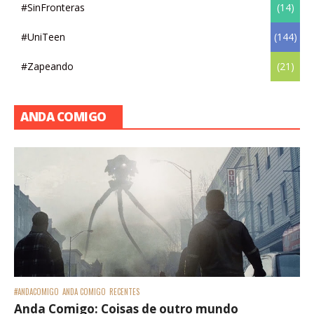
#SinFronteras
(14)
#UniTeen
(144)
#Zapeando
(21)
ANDA COMIGO
#ANDACOMIGO
ANDA COMIGO
RECENTES
Anda Comigo: Coisas de outro mundo