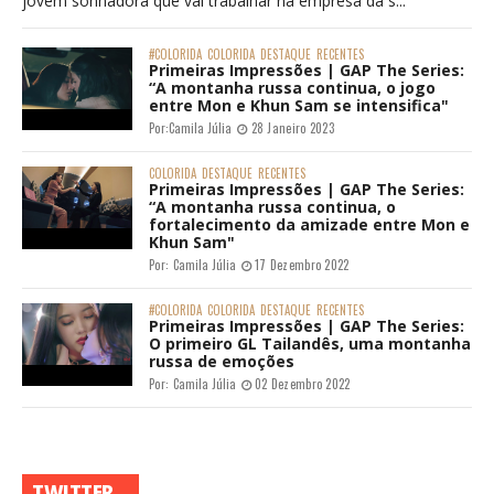
jovem sonhadora que vai trabalhar na empresa da s...
#COLORIDA
COLORIDA
DESTAQUE
RECENTES
Primeiras Impressões | GAP The Series:
“A montanha russa continua, o jogo
entre Mon e Khun Sam se intensifica"
Por:
Camila Júlia
28 Janeiro 2023
COLORIDA
DESTAQUE
RECENTES
Primeiras Impressões | GAP The Series:
“A montanha russa continua, o
fortalecimento da amizade entre Mon e
Khun Sam"
Por:
Camila Júlia
17 Dezembro 2022
#COLORIDA
COLORIDA
DESTAQUE
RECENTES
Primeiras Impressões | GAP The Series:
O primeiro GL Tailandês, uma montanha
russa de emoções
Por:
Camila Júlia
02 Dezembro 2022
TWITTER