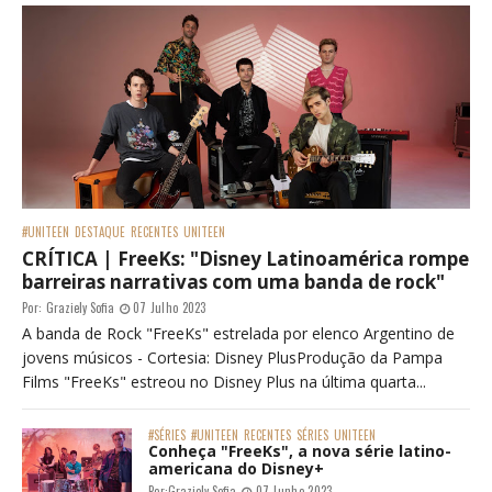
#UNITEEN
DESTAQUE
RECENTES
UNITEEN
CRÍTICA | FreeKs: "Disney Latinoamérica rompe
barreiras narrativas com uma banda de rock"
Por:
Graziely Sofia
07 Julho 2023
A banda de Rock "FreeKs" estrelada por elenco Argentino de
jovens músicos - Cortesia: Disney PlusProdução da Pampa
Films "FreeKs" estreou no Disney Plus na última quarta...
#SÉRIES
#UNITEEN
RECENTES
SÉRIES
UNITEEN
Conheça "FreeKs", a nova série latino-
americana do Disney+
Por:
Graziely Sofia
07 Junho 2023