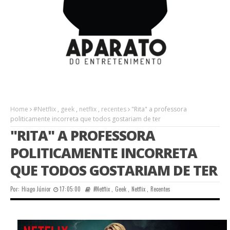
Home
#Netflix
,
geek
,
netflix
,
recentes
"Rita" a professora
politicamente incorreta que todos gostariam de ter
"RITA" A PROFESSORA
POLITICAMENTE INCORRETA
QUE TODOS GOSTARIAM DE TER
Por:
Hiago Júnior
17:05:00
#Netflix
,
Geek
,
Netflix
,
Recentes