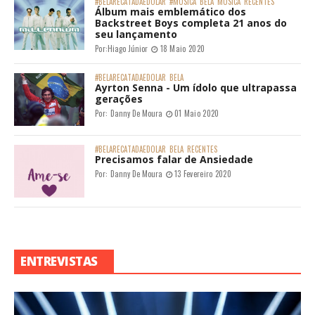
#BELARECATADAEDOLAR
#MÚSICA
BELA
MÚSICA
RECENTES
Álbum mais emblemático dos
Backstreet Boys completa 21 anos do
seu lançamento
Por:
Hiago Júnior
18 Maio 2020
#BELARECATADAEDOLAR
BELA
Ayrton Senna - Um ídolo que ultrapassa
gerações
Por:
Danny De Moura
01 Maio 2020
#BELARECATADAEDOLAR
BELA
RECENTES
Precisamos falar de Ansiedade
Por:
Danny De Moura
13 Fevereiro 2020
ENTREVISTAS