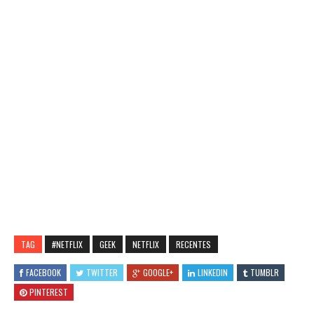
TAG
#NETFLIX
GEEK
NETFLIX
RECENTES
FACEBOOK
TWITTER
GOOGLE+
LINKEDIN
TUMBLR
PINTEREST