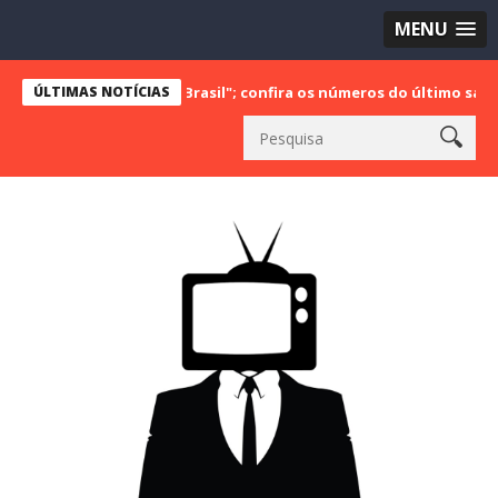
MENU
Brasil" e "SBT Brasil"; confira os números do último sábado (29)
ÚLTIMAS NOTÍCIAS