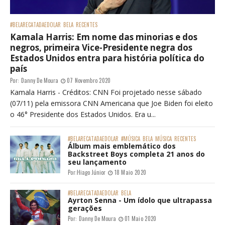
#BELARECATADAEDOLAR
BELA
RECENTES
Kamala Harris: Em nome das minorias e dos
negros, primeira Vice-Presidente negra dos
Estados Unidos entra para história política do
país
Por:
Danny De Moura
07 Novembro 2020
Kamala Harris - Créditos: CNN Foi projetado nesse sábado
(07/11) pela emissora CNN Americana que Joe Biden foi eleito
o 46° Presidente dos Estados Unidos. Era u...
#BELARECATADAEDOLAR
#MÚSICA
BELA
MÚSICA
RECENTES
Álbum mais emblemático dos
Backstreet Boys completa 21 anos do
seu lançamento
Por:
Hiago Júnior
18 Maio 2020
#BELARECATADAEDOLAR
BELA
Ayrton Senna - Um ídolo que ultrapassa
gerações
Por:
Danny De Moura
01 Maio 2020