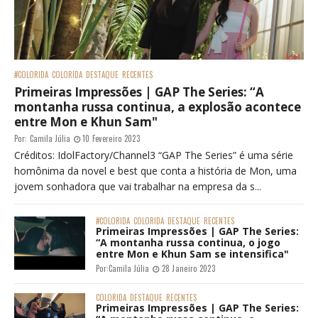
#COLORIDA
COLORIDA
DESTAQUE
RECENTES
Primeiras Impressões | GAP The Series: “A
montanha russa continua, a explosão acontece
entre Mon e Khun Sam"
Por:
Camila Júlia
10 Fevereiro 2023
Créditos: IdolFactory/Channel3 “GAP The Series” é uma série
homônima da novel e best que conta a história de Mon, uma
jovem sonhadora que vai trabalhar na empresa da s...
#COLORIDA
COLORIDA
DESTAQUE
RECENTES
Primeiras Impressões | GAP The Series:
“A montanha russa continua, o jogo
entre Mon e Khun Sam se intensifica"
Por:
Camila Júlia
28 Janeiro 2023
COLORIDA
DESTAQUE
RECENTES
Primeiras Impressões | GAP The Series: