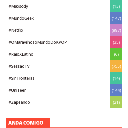
#Maxsody
(13)
#MundoGeek
(147)
#Netflix
(887)
#OMaravilhosoMundoDoKPOP
(35)
#RaioXLatino
(6)
#SessãoTV
(755)
#SinFronteras
(14)
#UniTeen
(144)
#Zapeando
(21)
ANDA COMIGO