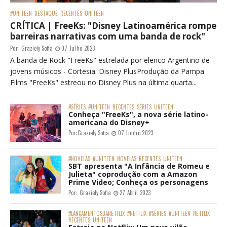
#UNITEEN
DESTAQUE
RECENTES
UNITEEN
CRÍTICA | FreeKs: "Disney Latinoamérica rompe
barreiras narrativas com uma banda de rock"
Por:
Graziely Sofia
07 Julho 2023
A banda de Rock "FreeKs" estrelada por elenco Argentino de
jovens músicos - Cortesia: Disney PlusProdução da Pampa
Films "FreeKs" estreou no Disney Plus na última quarta...
#SÉRIES
#UNITEEN
RECENTES
SÉRIES
UNITEEN
Conheça "FreeKs", a nova série latino-
americana do Disney+
Por:
Graziely Sofia
07 Junho 2023
#NOVELAS
#UNITEEN
NOVELAS
RECENTES
UNITEEN
SBT apresenta "A Infância de Romeu e
Julieta" coprodução com a Amazon
Prime Video; Conheça os personagens
Por:
Graziely Sofia
27 Abril 2023
#LANÇAMENTOSDANETFLIX
#NETFLIX
#SÉRIES
#UNITEEN
NETFLIX
RECENTES
UNITEEN