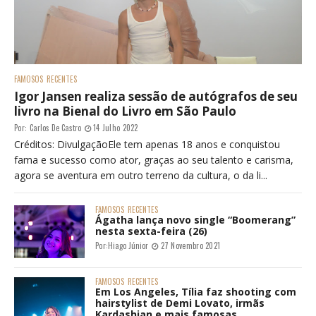
FAMOSOS
RECENTES
Igor Jansen realiza sessão de autógrafos de seu
livro na Bienal do Livro em São Paulo
Por:
Carlos De Castro
14 Julho 2022
Créditos: DivulgaçãoEle tem apenas 18 anos e conquistou
fama e sucesso como ator, graças ao seu talento e carisma,
agora se aventura em outro terreno da cultura, o da li...
FAMOSOS
RECENTES
Ágatha lança novo single “Boomerang”
nesta sexta-feira (26)
Por:
Hiago Júnior
27 Novembro 2021
FAMOSOS
RECENTES
Em Los Angeles, Tília faz shooting com
hairstylist de Demi Lovato, irmãs
Kardashian e mais famosas