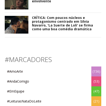
envolvente
CRÍTICA: Com poucos núcleos e
protagonismo centrado em Silvia
Navarro, 'La Suerte de Loli' se firma
como uma boa comédia dramática
#MARCADORES
#AmoArte
(156)
#AndaComigo
(53)
#EmEquipe
(47)
#LeiturasNataDoLeite
(21)