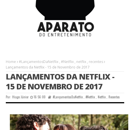
Home
#LançamentosDaNetflix
,
#Netflix
,
netflix
,
recentes
Lançamentos da Netflix - 15 de Novembro de 2017
LANÇAMENTOS DA NETFLIX -
15 DE NOVEMBRO DE 2017
Por:
Hiago Júnior
16:56:00
#LançamentosDaNetflix
,
#Netflix
,
Netflix
,
Recentes