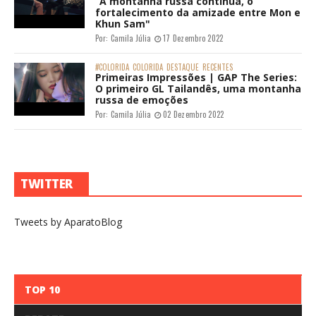
“A montanha russa continua, o
fortalecimento da amizade entre Mon e
Khun Sam"
Por:
Camila Júlia
17 Dezembro 2022
#COLORIDA
COLORIDA
DESTAQUE
RECENTES
Primeiras Impressões | GAP The Series:
O primeiro GL Tailandês, uma montanha
russa de emoções
Por:
Camila Júlia
02 Dezembro 2022
TWITTER
Tweets by AparatoBlog
TOP 10