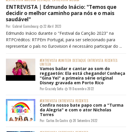
ENTREVISTA | Edmundo Inácio: "Temos que
decidir o melhor caminho para nós e o mais
saudável"
Por:
Gabriel Gainsbourg
22 Abril 2023
Edmundo Inácio durante o "Festival da Canção 2023" na
RTPCréditos: RTPEm Portugal, para ser selecionado para
representar o país no Eurovision é necessário participar do ...
#ENTREVISTA
#UNITEEN
DESTAQUE
ENTREVISTA
RECENTES
UNITEEN
Vamos bailar e cantar ao som do
reggaetón: Ela está chegando! Conheça
"Gina Yei" a primeira série original
Disney gravada em Porto Rico
Por:
Graziely Sofia
19 Dezembro 2022
#ENTREVISTA
ENTREVISTA
RECENTES
Confira nosso bate papo com a "Turma
da Alegria" e com o ator Nicholas
Torres
Por:
Carlos De Castro
20 Setembro 2022