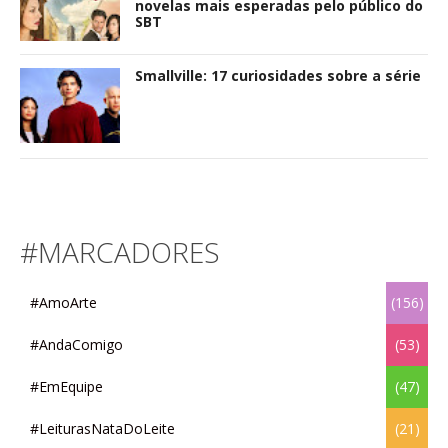
novelas mais esperadas pelo público do
SBT
Smallville: 17 curiosidades sobre a série
#MARCADORES
#AmoArte
(156)
#AndaComigo
(53)
#EmEquipe
(47)
#LeiturasNataDoLeite
(21)