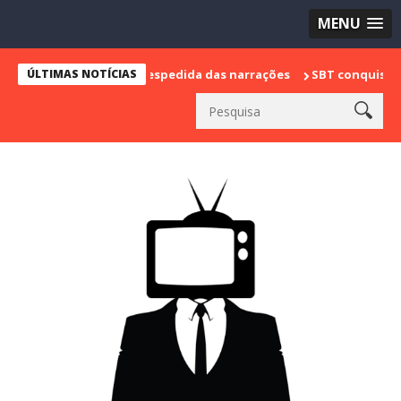
MENU
 e marca sua despedida das narrações
ÚLTIMAS NOTÍCIAS
SBT conquista a vice lider