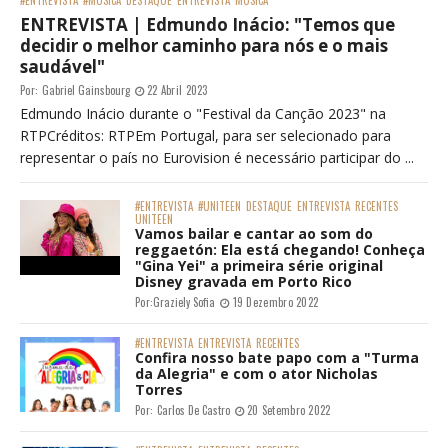
#ENTREVISTA
#MÚSICA
DESTAQUE
ENTREVISTA
MÚSICA
ENTREVISTA | Edmundo Inácio: "Temos que
decidir o melhor caminho para nós e o mais
saudável"
Por:
Gabriel Gainsbourg
22 Abril 2023
Edmundo Inácio durante o "Festival da Canção 2023" na
RTPCréditos: RTPEm Portugal, para ser selecionado para
representar o país no Eurovision é necessário participar do ...
#ENTREVISTA
#UNITEEN
DESTAQUE
ENTREVISTA
RECENTES
UNITEEN
Vamos bailar e cantar ao som do
reggaetón: Ela está chegando! Conheça
"Gina Yei" a primeira série original
Disney gravada em Porto Rico
Por:
Graziely Sofia
19 Dezembro 2022
#ENTREVISTA
ENTREVISTA
RECENTES
Confira nosso bate papo com a "Turma
da Alegria" e com o ator Nicholas
Torres
Por:
Carlos De Castro
20 Setembro 2022