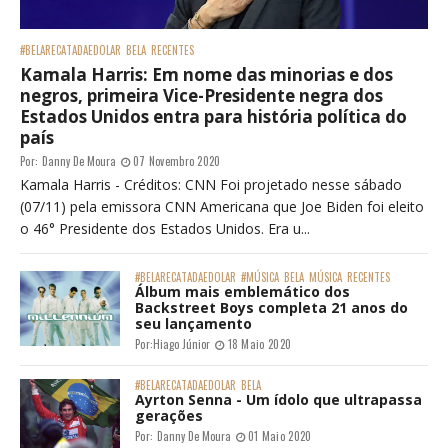
#BELARECATADAEDOLAR
BELA
RECENTES
Kamala Harris: Em nome das minorias e dos
negros, primeira Vice-Presidente negra dos
Estados Unidos entra para história política do
país
Por:
Danny De Moura
07 Novembro 2020
Kamala Harris - Créditos: CNN Foi projetado nesse sábado
(07/11) pela emissora CNN Americana que Joe Biden foi eleito
o 46° Presidente dos Estados Unidos. Era u...
#BELARECATADAEDOLAR
#MÚSICA
BELA
MÚSICA
RECENTES
Álbum mais emblemático dos
Backstreet Boys completa 21 anos do
seu lançamento
Por:
Hiago Júnior
18 Maio 2020
#BELARECATADAEDOLAR
BELA
Ayrton Senna - Um ídolo que ultrapassa
gerações
Por:
Danny De Moura
01 Maio 2020