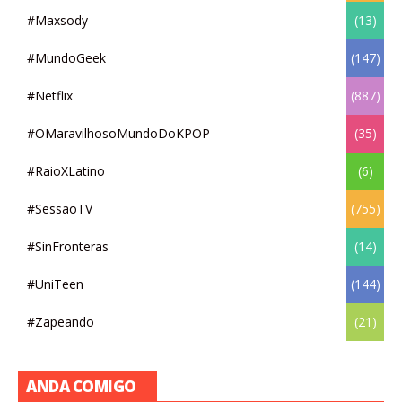
#Maxsody
(13)
#MundoGeek
(147)
#Netflix
(887)
#OMaravilhosoMundoDoKPOP
(35)
#RaioXLatino
(6)
#SessãoTV
(755)
#SinFronteras
(14)
#UniTeen
(144)
#Zapeando
(21)
ANDA COMIGO