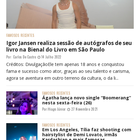
FAMOSOS
RECENTES
Igor Jansen realiza sessão de autógrafos de seu
livro na Bienal do Livro em São Paulo
Por:
Carlos De Castro
14 Julho 2022
Créditos: DivulgaçãoEle tem apenas 18 anos e conquistou
fama e sucesso como ator, graças ao seu talento e carisma,
agora se aventura em outro terreno da cultura, o da li...
FAMOSOS
RECENTES
Ágatha lança novo single “Boomerang”
nesta sexta-feira (26)
Por:
Hiago Júnior
27 Novembro 2021
FAMOSOS
RECENTES
Em Los Angeles, Tília faz shooting com
hairstylist de Demi Lovato, irmãs
Kardashian e mais famosas