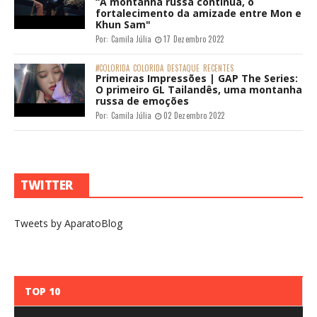
“A montanha russa continua, o
fortalecimento da amizade entre Mon e
Khun Sam"
Por:
Camila Júlia
17 Dezembro 2022
#COLORIDA
COLORIDA
DESTAQUE
RECENTES
Primeiras Impressões | GAP The Series:
O primeiro GL Tailandês, uma montanha
russa de emoções
Por:
Camila Júlia
02 Dezembro 2022
TWITTER
Tweets by AparatoBlog
TOP 10