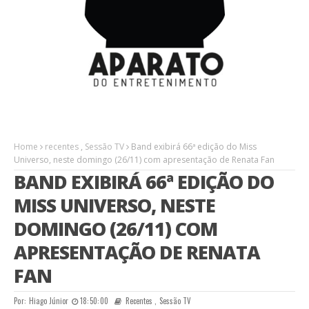
Home
recentes
,
Sessão TV
Band exibirá 66ª edição do Miss
Universo, neste domingo (26/11) com apresentação de Renata Fan
BAND EXIBIRÁ 66ª EDIÇÃO DO
MISS UNIVERSO, NESTE
DOMINGO (26/11) COM
APRESENTAÇÃO DE RENATA
FAN
Por:
Hiago Júnior
18:50:00
Recentes
,
Sessão TV