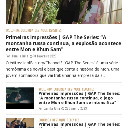
#COLORIDA
COLORIDA
DESTAQUE
RECENTES
Primeiras Impressões | GAP The Series: “A
montanha russa continua, a explosão acontece
entre Mon e Khun Sam"
Por:
Camila Júlia
10 Fevereiro 2023
Créditos: IdolFactory/Channel3 “GAP The Series” é uma série
homônima da novel e best que conta a história de Mon, uma
jovem sonhadora que vai trabalhar na empresa da s...
#COLORIDA
COLORIDA
DESTAQUE
RECENTES
Primeiras Impressões | GAP The Series:
“A montanha russa continua, o jogo
entre Mon e Khun Sam se intensifica"
Por:
Camila Júlia
28 Janeiro 2023
COLORIDA
DESTAQUE
RECENTES
Primeiras Impressões | GAP The Series: