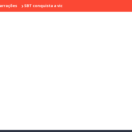
SBT conquista a vice liderança com "Bake Off Brasil" e "SBT Bras