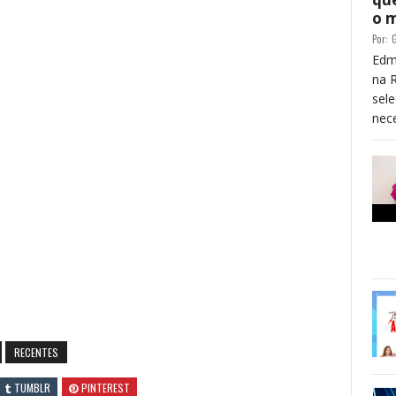
o 
Por:
G
Edm
na 
sele
nece
RECENTES
TUMBLR
PINTEREST