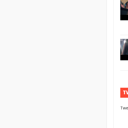
T
Twe