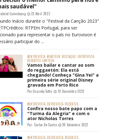
mais saudável"
abriel Gainsbourg
22 Abril 2023
undo Inácio durante o "Festival da Canção 2023"
RTPCréditos: RTPEm Portugal, para ser
cionado para representar o país no Eurovision é
ssário participar do ...
#ENTREVISTA
#UNITEEN
DESTAQUE
ENTREVISTA
RECENTES
UNITEEN
Vamos bailar e cantar ao som
do reggaetón: Ela está
chegando! Conheça "Gina Yei" a
primeira série original Disney
gravada em Porto Rico
Por:
Graziely Sofia
19 Dezembro 2022
#ENTREVISTA
ENTREVISTA
RECENTES
Confira nosso bate papo com a
"Turma da Alegria" e com o
ator Nicholas Torres
Por:
Carlos De Castro
20 Setembro 2022
#ENTREVISTA
ENTREVISTA
RECENTES