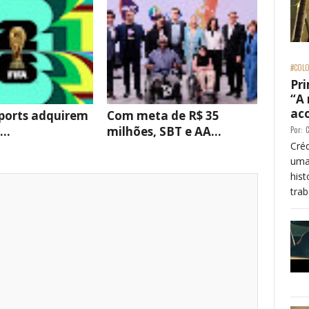
#COLO
Pri
“A
ac
ports adquirem
Com meta de R$ 35
...
milhões, SBT e AA...
Por:
C
Créd
uma
his
trab