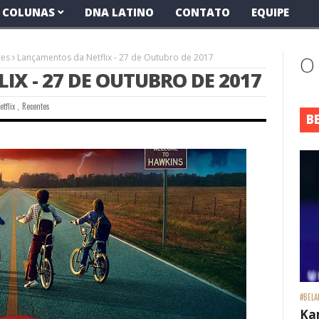
COLUNAS
DNA LATINO
CONTATO
EQUIPE
tes
Lançamentos da Netflix - 27 de Outubro de 2017
O
X - 27 DE OUTUBRO DE 2017
etflix
,
Recentes
B
#BELA
Ka