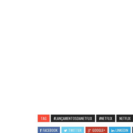
TAG
#LANÇAMENTOSDANETFLIX
#NETFLIX
NETFLIX
FACEBOOK
TWITTER
GOOGLE+
LINKEDIN