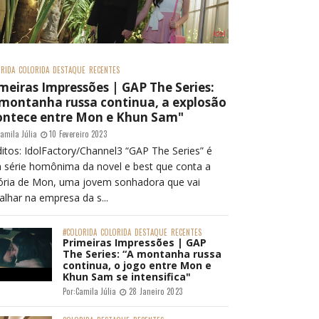
RIDA
COLORIDA
DESTAQUE
RECENTES
meiras Impressões | GAP The Series:
 montanha russa continua, a explosão
ontece entre Mon e Khun Sam"
amila Júlia
10 Fevereiro 2023
itos: IdolFactory/Channel3 “GAP The Series” é
 série homônima da novel e best que conta a
tória de Mon, uma jovem sonhadora que vai
alhar na empresa da s...
#COLORIDA
COLORIDA
DESTAQUE
RECENTES
Primeiras Impressões | GAP
The Series: “A montanha russa
continua, o jogo entre Mon e
Khun Sam se intensifica"
Por:
Camila Júlia
28 Janeiro 2023