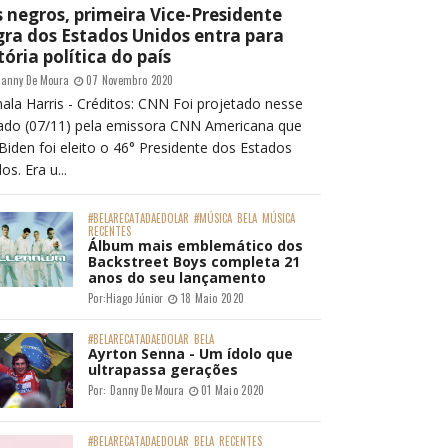
 negros, primeira Vice-Presidente
ra dos Estados Unidos entra para
tória política do país
anny De Moura
07 Novembro 2020
ala Harris - Créditos: CNN Foi projetado nesse
ado (07/11) pela emissora CNN Americana que
Biden foi eleito o 46° Presidente dos Estados
os. Era u...
#BELARECATADAEDOLAR
#MÚSICA
BELA
MÚSICA
RECENTES
Álbum mais emblemático dos
Backstreet Boys completa 21
anos do seu lançamento
Por:
Hiago Júnior
18 Maio 2020
#BELARECATADAEDOLAR
BELA
Ayrton Senna - Um ídolo que
ultrapassa gerações
Por:
Danny De Moura
01 Maio 2020
#BELARECATADAEDOLAR
BELA
RECENTES