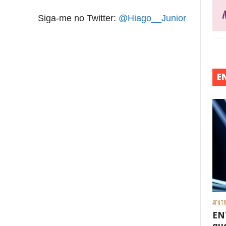
Siga-me no Twitter:
@Hiago__Junior
E
#ENTR
EN
que