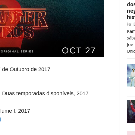
dos
neg
his
Por:
D
Kam
sáb
Joe 
Unid
7
de Outubro de 2017
x, Duas temporadas disponíveis, 2017
olume I, 2017
d