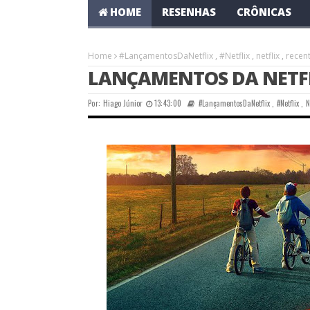
HOME
RESENHAS
CRÔNICAS
Home
#LançamentosDaNetflix
,
#Netflix
,
netflix
,
recen
LANÇAMENTOS DA NETFLI
Por:
Hiago Júnior
13:43:00
#LançamentosDaNetflix
,
#Netflix
,
N