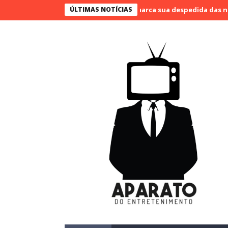
o Bueno narra o último jogo e marca sua despedida das narrações
ÚLTIMAS NOTÍCIAS