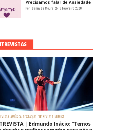
Precisamos falar de Ansiedade
Por:
Danny De Moura
13 Fevereiro 2020
NTREVISTAS
EVISTA
#MÚSICA
DESTAQUE
ENTREVISTA
MÚSICA
TREVISTA | Edmundo Inácio: "Temos
 decidir o melhor caminho para nós e