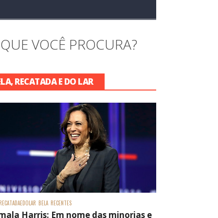
 QUE VOCÊ PROCURA?
ELA, RECATADA E DO LAR
RECATADAEDOLAR
BELA
RECENTES
mala Harris: Em nome das minorias e