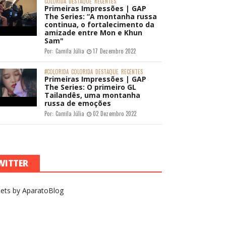
COLORIDA
DESTAQUE
RECENTES
Primeiras Impressões | GAP
The Series: “A montanha russa
continua, o fortalecimento da
amizade entre Mon e Khun
Sam"
Por:
Camila Júlia
17 Dezembro 2022
#COLORIDA
COLORIDA
DESTAQUE
RECENTES
Primeiras Impressões | GAP
The Series: O primeiro GL
Tailandês, uma montanha
russa de emoções
Por:
Camila Júlia
02 Dezembro 2022
WITTER
ets by AparatoBlog