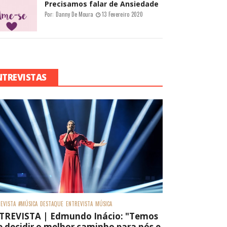
Precisamos falar de Ansiedade
Por:
Danny De Moura
13 Fevereiro 2020
NTREVISTAS
EVISTA
#MÚSICA
DESTAQUE
ENTREVISTA
MÚSICA
TREVISTA | Edmundo Inácio: "Temos
 decidir o melhor caminho para nós e