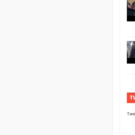
T
Twe