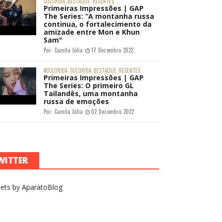
COLORIDA
DESTAQUE
RECENTES
Primeiras Impressões | GAP
The Series: “A montanha russa
continua, o fortalecimento da
amizade entre Mon e Khun
Sam"
Por:
Camila Júlia
17 Dezembro 2022
#COLORIDA
COLORIDA
DESTAQUE
RECENTES
Primeiras Impressões | GAP
The Series: O primeiro GL
Tailandês, uma montanha
russa de emoções
Por:
Camila Júlia
02 Dezembro 2022
WITTER
ets by AparatoBlog