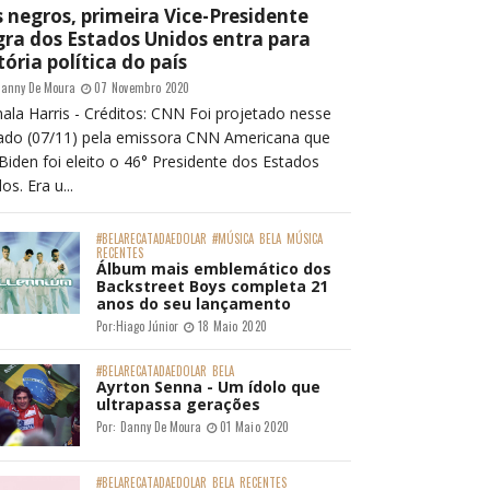
 negros, primeira Vice-Presidente
ra dos Estados Unidos entra para
tória política do país
anny De Moura
07 Novembro 2020
ala Harris - Créditos: CNN Foi projetado nesse
ado (07/11) pela emissora CNN Americana que
Biden foi eleito o 46° Presidente dos Estados
os. Era u...
#BELARECATADAEDOLAR
#MÚSICA
BELA
MÚSICA
RECENTES
Álbum mais emblemático dos
Backstreet Boys completa 21
anos do seu lançamento
Por:
Hiago Júnior
18 Maio 2020
#BELARECATADAEDOLAR
BELA
Ayrton Senna - Um ídolo que
ultrapassa gerações
Por:
Danny De Moura
01 Maio 2020
#BELARECATADAEDOLAR
BELA
RECENTES