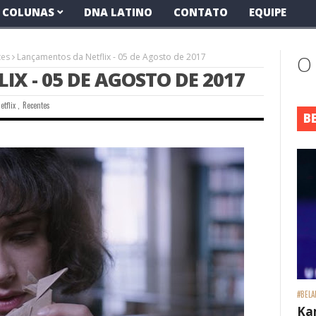
COLUNAS
DNA LATINO
CONTATO
EQUIPE
tes
Lançamentos da Netflix - 05 de Agosto de 2017
O
X - 05 DE AGOSTO DE 2017
etflix
,
Recentes
B
#BELA
Ka