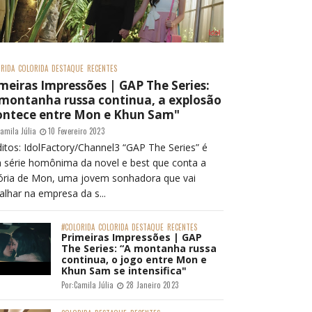
RIDA
COLORIDA
DESTAQUE
RECENTES
meiras Impressões | GAP The Series:
 montanha russa continua, a explosão
ontece entre Mon e Khun Sam"
amila Júlia
10 Fevereiro 2023
itos: IdolFactory/Channel3 “GAP The Series” é
 série homônima da novel e best que conta a
tória de Mon, uma jovem sonhadora que vai
alhar na empresa da s...
#COLORIDA
COLORIDA
DESTAQUE
RECENTES
Primeiras Impressões | GAP
The Series: “A montanha russa
continua, o jogo entre Mon e
Khun Sam se intensifica"
Por:
Camila Júlia
28 Janeiro 2023