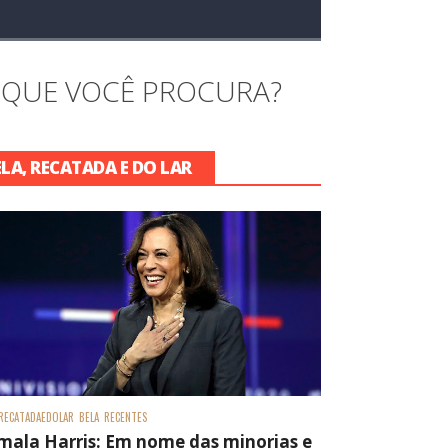
 QUE VOCÊ PROCURA?
ELA, RECATADA E DO LAR
RECATADAEDOLAR
BELA
RECENTES
mala Harris: Em nome das minorias e