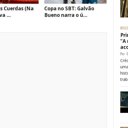
s Cuerdas (Na
Copa no SBT: Galvão
a ...
Bueno narra o ú...
#COLO
Pri
“A
ac
Por:
C
Créd
uma
his
trab