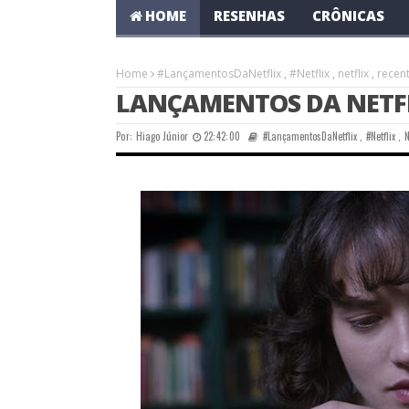
HOME
RESENHAS
CRÔNICAS
Home
#LançamentosDaNetflix
,
#Netflix
,
netflix
,
recen
LANÇAMENTOS DA NETFLI
Por:
Hiago Júnior
22:42:00
#LançamentosDaNetflix
,
#Netflix
,
N