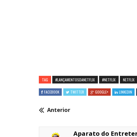
TAG
#LANÇAMENTOSDANETFLIX
#NETFLIX
NETFLIX
FACEBOOK
TWITTER
GOOGLE+
LINKEDIN
Anterior
Aparato do Entret