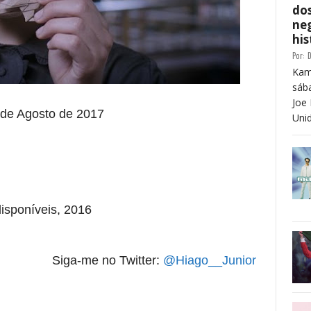
dos
neg
his
Por:
D
Kam
sáb
Joe 
de Agosto de 2017
Unid
isponíveis, 2016
Siga-me no Twitter:
@Hiago__Junior