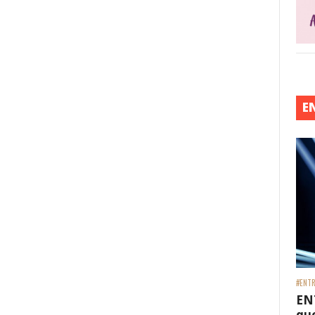
E
#ENTR
EN
que