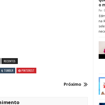
o 
Por:
G
Edm
na 
sele
nece
RECENTES
TUMBLR
PINTEREST
Próximo
enimento