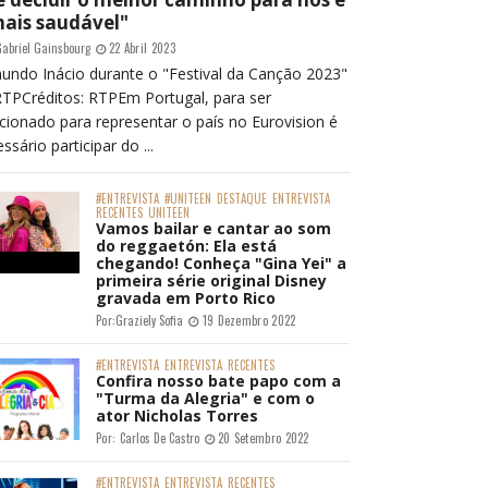
mais saudável"
abriel Gainsbourg
22 Abril 2023
undo Inácio durante o "Festival da Canção 2023"
RTPCréditos: RTPEm Portugal, para ser
cionado para representar o país no Eurovision é
ssário participar do ...
#ENTREVISTA
#UNITEEN
DESTAQUE
ENTREVISTA
RECENTES
UNITEEN
Vamos bailar e cantar ao som
do reggaetón: Ela está
chegando! Conheça "Gina Yei" a
primeira série original Disney
gravada em Porto Rico
Por:
Graziely Sofia
19 Dezembro 2022
#ENTREVISTA
ENTREVISTA
RECENTES
Confira nosso bate papo com a
"Turma da Alegria" e com o
ator Nicholas Torres
Por:
Carlos De Castro
20 Setembro 2022
#ENTREVISTA
ENTREVISTA
RECENTES