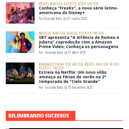
#SÉRIES
#UNITEEN
RECENTES
SÉRIES
UNITEEN
Conheça "FreeKs", a nova série latino-
americana do Disney+
Por:
Graziely Sofia
07 Junho 2023
#NOVELAS
#UNITEEN
NOVELAS
RECENTES
UNITEEN
SBT apresenta "A Infância de Romeu e
Julieta" coprodução com a Amazon
Prime Video; Conheça os personagens
Por:
Graziely Sofia
27 Abril 2023
#LANÇAMENTOSDANETFLIX
#NETFLIX
#SÉRIES
#UNITEEN
NETFLIX
RECENTES
UNITEEN
Estreia na Netflix: Um novo vilão
ameaça as férias de verão na 2ª
temporada de "Cielo Grande"
Por:
Graziely Sofia
22 Dezembro 2022
RELEMBRANDO SUCESSOS