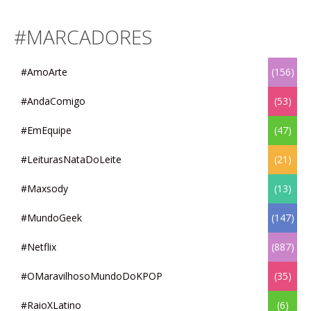
#MARCADORES
#AmoArte
(156)
#AndaComigo
(53)
#EmEquipe
(47)
#LeiturasNataDoLeite
(21)
#Maxsody
(13)
#MundoGeek
(147)
#Netflix
(887)
#OMaravilhosoMundoDoKPOP
(35)
#RaioXLatino
(6)