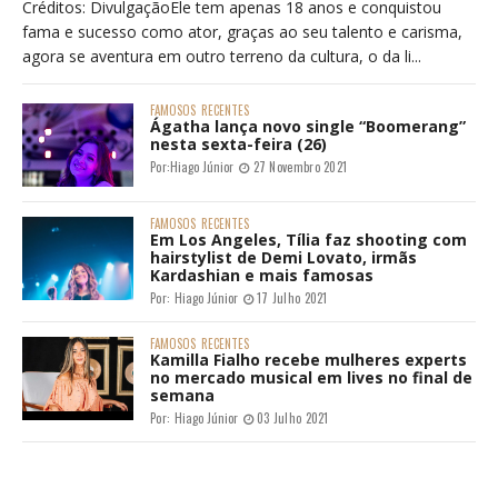
Créditos: DivulgaçãoEle tem apenas 18 anos e conquistou
fama e sucesso como ator, graças ao seu talento e carisma,
agora se aventura em outro terreno da cultura, o da li...
FAMOSOS
RECENTES
Ágatha lança novo single “Boomerang”
nesta sexta-feira (26)
Por:
Hiago Júnior
27 Novembro 2021
FAMOSOS
RECENTES
Em Los Angeles, Tília faz shooting com
hairstylist de Demi Lovato, irmãs
Kardashian e mais famosas
Por:
Hiago Júnior
17 Julho 2021
FAMOSOS
RECENTES
Kamilla Fialho recebe mulheres experts
no mercado musical em lives no final de
semana
Por:
Hiago Júnior
03 Julho 2021