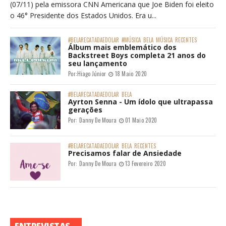
(07/11) pela emissora CNN Americana que Joe Biden foi eleito
o 46° Presidente dos Estados Unidos. Era u...
#BELARECATADAEDOLAR
#MÚSICA
BELA
MÚSICA
RECENTES
Álbum mais emblemático dos
Backstreet Boys completa 21 anos do
seu lançamento
Por:
Hiago Júnior
18 Maio 2020
#BELARECATADAEDOLAR
BELA
Ayrton Senna - Um ídolo que ultrapassa
gerações
Por:
Danny De Moura
01 Maio 2020
#BELARECATADAEDOLAR
BELA
RECENTES
Precisamos falar de Ansiedade
Por:
Danny De Moura
13 Fevereiro 2020