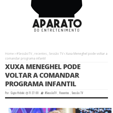
Home
#SessãoTV
,
recentes
,
Sessão TV
Xuxa Meneghel pode voltar a
comandar programa infantil
XUXA MENEGHEL PODE
VOLTAR A COMANDAR
PROGRAMA INFANTIL
Por:
Gigio Hideki
11:27:00
#SessãoTV
,
Recentes
,
Sessão TV