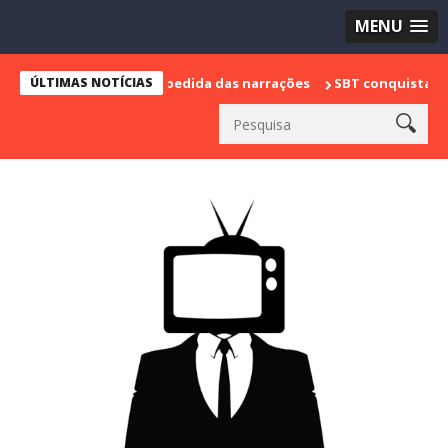
MENU
marca sua despedida das narrações
ÚLTIMAS NOTÍCIAS
SBT conquista a vice lideranç