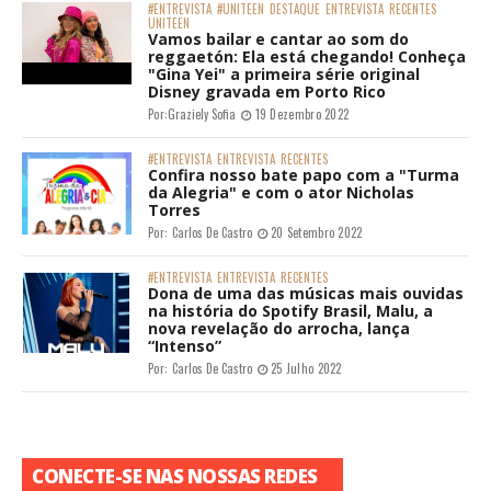
#ENTREVISTA
#UNITEEN
DESTAQUE
ENTREVISTA
RECENTES
UNITEEN
Vamos bailar e cantar ao som do
reggaetón: Ela está chegando! Conheça
"Gina Yei" a primeira série original
Disney gravada em Porto Rico
Por:
Graziely Sofia
19 Dezembro 2022
#ENTREVISTA
ENTREVISTA
RECENTES
Confira nosso bate papo com a "Turma
da Alegria" e com o ator Nicholas
Torres
Por:
Carlos De Castro
20 Setembro 2022
#ENTREVISTA
ENTREVISTA
RECENTES
Dona de uma das músicas mais ouvidas
na história do Spotify Brasil, Malu, a
nova revelação do arrocha, lança
“Intenso”
Por:
Carlos De Castro
25 Julho 2022
CONECTE-SE NAS NOSSAS REDES