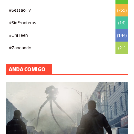
#SessãoTV
(755)
#SinFronteras
(14)
#UniTeen
(144)
#Zapeando
(21)
ANDA COMIGO