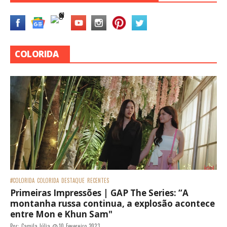
COLORIDA
#COLORIDA
COLORIDA
DESTAQUE
RECENTES
Primeiras Impressões | GAP The Series: “A
montanha russa continua, a explosão acontece
entre Mon e Khun Sam"
Por:
Camila Júlia
10 Fevereiro 2023