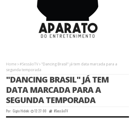
Home
#SessãoTV
"Dancing Brasil" já tem data marcada para a
segunda temporada
"DANCING BRASIL" JÁ TEM
DATA MARCADA PARA A
SEGUNDA TEMPORADA
Por:
Gigio Hideki
12:27:00
#SessãoTV