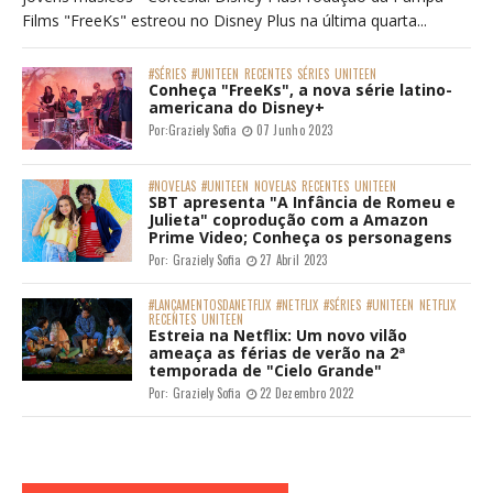
Films "FreeKs" estreou no Disney Plus na última quarta...
#SÉRIES
#UNITEEN
RECENTES
SÉRIES
UNITEEN
Conheça "FreeKs", a nova série latino-
americana do Disney+
Por:
Graziely Sofia
07 Junho 2023
#NOVELAS
#UNITEEN
NOVELAS
RECENTES
UNITEEN
SBT apresenta "A Infância de Romeu e
Julieta" coprodução com a Amazon
Prime Video; Conheça os personagens
Por:
Graziely Sofia
27 Abril 2023
#LANÇAMENTOSDANETFLIX
#NETFLIX
#SÉRIES
#UNITEEN
NETFLIX
RECENTES
UNITEEN
Estreia na Netflix: Um novo vilão
ameaça as férias de verão na 2ª
temporada de "Cielo Grande"
Por:
Graziely Sofia
22 Dezembro 2022