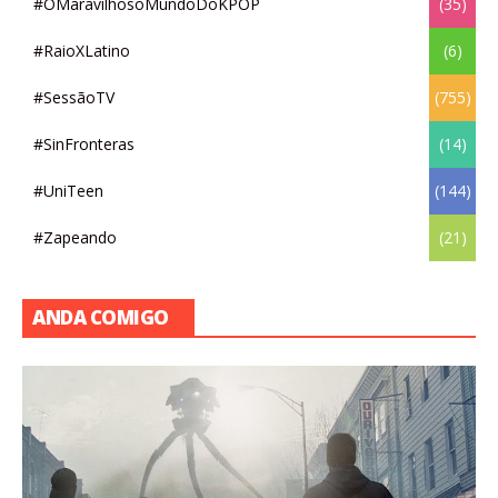
#OMaravilhosoMundoDoKPOP
(35)
#RaioXLatino
(6)
#SessãoTV
(755)
#SinFronteras
(14)
#UniTeen
(144)
#Zapeando
(21)
ANDA COMIGO