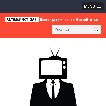
MENU
nquista a vice liderança com "Bake Off Brasil" e "SBT Brasil"; conf
ÚLTIMAS NOTÍCIAS