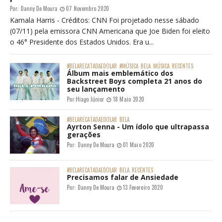
Por:
Danny De Moura
07 Novembro 2020
Kamala Harris - Créditos: CNN Foi projetado nesse sábado
(07/11) pela emissora CNN Americana que Joe Biden foi eleito
o 46° Presidente dos Estados Unidos. Era u...
#BELARECATADAEDOLAR
#MÚSICA
BELA
MÚSICA
RECENTES
Álbum mais emblemático dos
Backstreet Boys completa 21 anos do
seu lançamento
Por:
Hiago Júnior
18 Maio 2020
#BELARECATADAEDOLAR
BELA
Ayrton Senna - Um ídolo que ultrapassa
gerações
Por:
Danny De Moura
01 Maio 2020
#BELARECATADAEDOLAR
BELA
RECENTES
Precisamos falar de Ansiedade
Por:
Danny De Moura
13 Fevereiro 2020