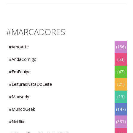
#MARCADORES
#AmoArte
(156)
#AndaComigo
(53)
#EmEquipe
(47)
#LeiturasNataDoLeite
(21)
#Maxsody
(13)
#MundoGeek
(147)
#Netflix
(887)