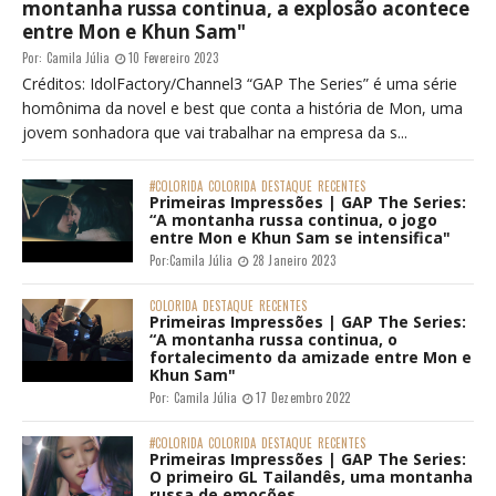
montanha russa continua, a explosão acontece
entre Mon e Khun Sam"
Por:
Camila Júlia
10 Fevereiro 2023
Créditos: IdolFactory/Channel3 “GAP The Series” é uma série
homônima da novel e best que conta a história de Mon, uma
jovem sonhadora que vai trabalhar na empresa da s...
#COLORIDA
COLORIDA
DESTAQUE
RECENTES
Primeiras Impressões | GAP The Series:
“A montanha russa continua, o jogo
entre Mon e Khun Sam se intensifica"
Por:
Camila Júlia
28 Janeiro 2023
COLORIDA
DESTAQUE
RECENTES
Primeiras Impressões | GAP The Series:
“A montanha russa continua, o
fortalecimento da amizade entre Mon e
Khun Sam"
Por:
Camila Júlia
17 Dezembro 2022
#COLORIDA
COLORIDA
DESTAQUE
RECENTES
Primeiras Impressões | GAP The Series:
O primeiro GL Tailandês, uma montanha
russa de emoções