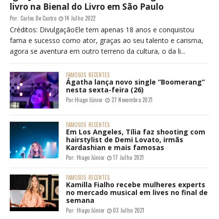
livro na Bienal do Livro em São Paulo
Por:
Carlos De Castro
14 Julho 2022
Créditos: DivulgaçãoEle tem apenas 18 anos e conquistou
fama e sucesso como ator, graças ao seu talento e carisma,
agora se aventura em outro terreno da cultura, o da li...
FAMOSOS
RECENTES
Ágatha lança novo single “Boomerang”
nesta sexta-feira (26)
Por:
Hiago Júnior
27 Novembro 2021
FAMOSOS
RECENTES
Em Los Angeles, Tília faz shooting com
hairstylist de Demi Lovato, irmãs
Kardashian e mais famosas
Por:
Hiago Júnior
17 Julho 2021
FAMOSOS
RECENTES
Kamilla Fialho recebe mulheres experts
no mercado musical em lives no final de
semana
Por:
Hiago Júnior
03 Julho 2021