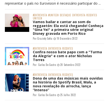
representar o país no Eurovision é necessário participar do ...
#ENTREVISTA
#UNITEEN
DESTAQUE
ENTREVISTA
RECENTES
UNITEEN
Vamos bailar e cantar ao som do
reggaetón: Ela está chegando! Conheça
"Gina Yei" a primeira série original
Disney gravada em Porto Rico
Por:
Graziely Sofia
19 Dezembro 2022
#ENTREVISTA
ENTREVISTA
RECENTES
Confira nosso bate papo com a "Turma
da Alegria" e com o ator Nicholas
Torres
Por:
Carlos De Castro
20 Setembro 2022
#ENTREVISTA
ENTREVISTA
RECENTES
Dona de uma das músicas mais ouvidas
na história do Spotify Brasil, Malu, a
nova revelação do arrocha, lança
“Intenso”
Por:
Carlos De Castro
25 Julho 2022