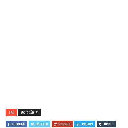
TAG
#SESSÃOTV
FACEBOOK
TWITTER
GOOGLE+
LINKEDIN
TUMBLR