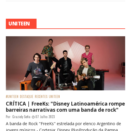
UNITEEN
#UNITEEN
DESTAQUE
RECENTES
UNITEEN
CRÍTICA | FreeKs: "Disney Latinoamérica rompe
barreiras narrativas com uma banda de rock"
Por:
Graziely Sofia
07 Julho 2023
A banda de Rock "FreeKs" estrelada por elenco Argentino de
jovens músicos - Cortesia: Disney PlusProdução da Pampa