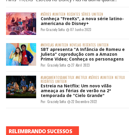
#SÉRIES
#UNITEEN
RECENTES
SÉRIES
UNITEEN
Conheça "FreeKs", a nova série latino-
americana do Disney+
Por:
Graziely Sofia
07 Junho 2023
#NOVELAS
#UNITEEN
NOVELAS
RECENTES
UNITEEN
SBT apresenta "A Infância de Romeu e
Julieta" coprodução com a Amazon
Prime Video; Conheça os personagens
Por:
Graziely Sofia
27 Abril 2023
#LANÇAMENTOSDANETFLIX
#NETFLIX
#SÉRIES
#UNITEEN
NETFLIX
RECENTES
UNITEEN
Estreia na Netflix: Um novo vilão
ameaça as férias de verão na 2ª
temporada de "Cielo Grande"
Por:
Graziely Sofia
22 Dezembro 2022
RELEMBRANDO SUCESSOS