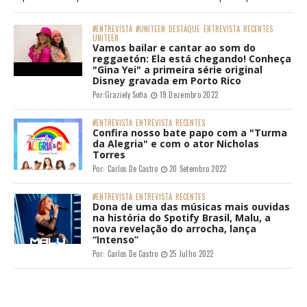
#ENTREVISTA
#UNITEEN
DESTAQUE
ENTREVISTA
RECENTES
UNITEEN
Vamos bailar e cantar ao som do
reggaetón: Ela está chegando! Conheça
"Gina Yei" a primeira série original
Disney gravada em Porto Rico
Por:
Graziely Sofia
19 Dezembro 2022
#ENTREVISTA
ENTREVISTA
RECENTES
Confira nosso bate papo com a "Turma
da Alegria" e com o ator Nicholas
Torres
Por:
Carlos De Castro
20 Setembro 2022
#ENTREVISTA
ENTREVISTA
RECENTES
Dona de uma das músicas mais ouvidas
na história do Spotify Brasil, Malu, a
nova revelação do arrocha, lança
“Intenso”
Por:
Carlos De Castro
25 Julho 2022