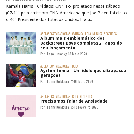
Kamala Harris - Créditos: CNN Foi projetado nesse sábado
(07/11) pela emissora CNN Americana que Joe Biden foi eleito
o 46° Presidente dos Estados Unidos. Era u...
#BELARECATADAEDOLAR
#MÚSICA
BELA
MÚSICA
RECENTES
Álbum mais emblemático dos
Backstreet Boys completa 21 anos do
seu lançamento
Por:
Hiago Júnior
18 Maio 2020
#BELARECATADAEDOLAR
BELA
Ayrton Senna - Um ídolo que ultrapassa
gerações
Por:
Danny De Moura
01 Maio 2020
#BELARECATADAEDOLAR
BELA
RECENTES
Precisamos falar de Ansiedade
Por:
Danny De Moura
13 Fevereiro 2020