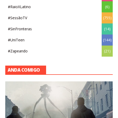
#RaioXLatino
(6)
#SessãoTV
(755)
#SinFronteras
(14)
#UniTeen
(144)
#Zapeando
(21)
ANDA COMIGO