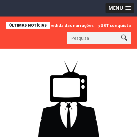
MENU
 marca sua despedida das narrações
ÚLTIMAS NOTÍCIAS
SBT conquista a vice lidera