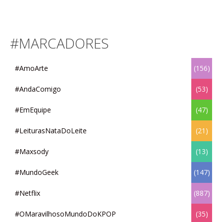
#MARCADORES
#AmoArte
(156)
#AndaComigo
(53)
#EmEquipe
(47)
#LeiturasNataDoLeite
(21)
#Maxsody
(13)
#MundoGeek
(147)
#Netflix
(887)
#OMaravilhosoMundoDoKPOP
(35)