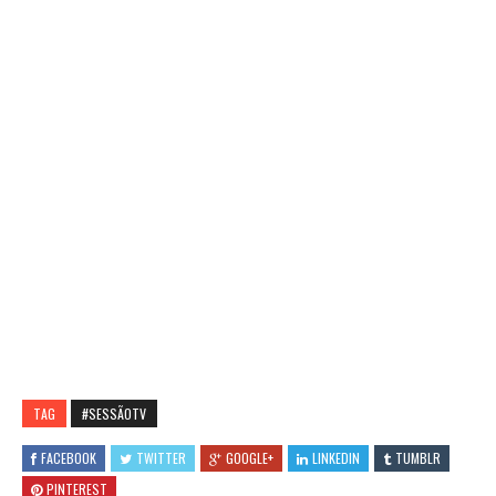
TAG
#SESSÃOTV
FACEBOOK
TWITTER
GOOGLE+
LINKEDIN
TUMBLR
PINTEREST