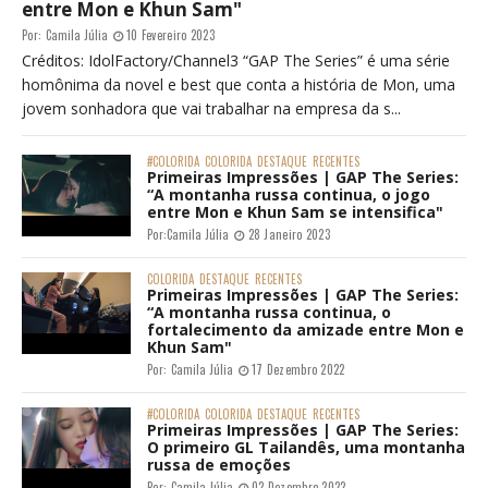
entre Mon e Khun Sam"
Por:
Camila Júlia
10 Fevereiro 2023
Créditos: IdolFactory/Channel3 “GAP The Series” é uma série
homônima da novel e best que conta a história de Mon, uma
jovem sonhadora que vai trabalhar na empresa da s...
#COLORIDA
COLORIDA
DESTAQUE
RECENTES
Primeiras Impressões | GAP The Series:
“A montanha russa continua, o jogo
entre Mon e Khun Sam se intensifica"
Por:
Camila Júlia
28 Janeiro 2023
COLORIDA
DESTAQUE
RECENTES
Primeiras Impressões | GAP The Series:
“A montanha russa continua, o
fortalecimento da amizade entre Mon e
Khun Sam"
Por:
Camila Júlia
17 Dezembro 2022
#COLORIDA
COLORIDA
DESTAQUE
RECENTES
Primeiras Impressões | GAP The Series:
O primeiro GL Tailandês, uma montanha
russa de emoções
Por:
Camila Júlia
02 Dezembro 2022