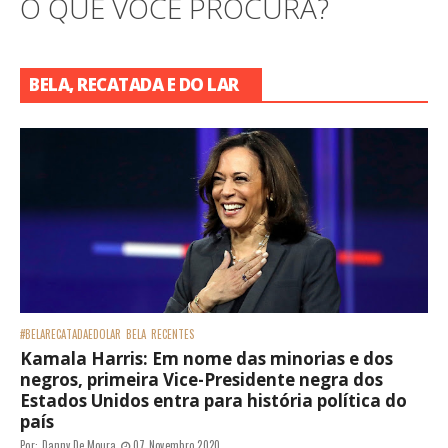
O QUE VOCÊ PROCURA?
BELA, RECATADA E DO LAR
#BELARECATADAEDOLAR
BELA
RECENTES
Kamala Harris: Em nome das minorias e dos
negros, primeira Vice-Presidente negra dos
Estados Unidos entra para história política do
país
Por:
Danny De Moura
07 Novembro 2020