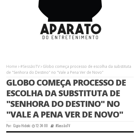
Home
#SessãoTV
Globo começa processo de escolha da substituta
de "Senhora do Destino" no "Vale a Pena Ver de Novo"
GLOBO COMEÇA PROCESSO DE
ESCOLHA DA SUBSTITUTA DE
"SENHORA DO DESTINO" NO
"VALE A PENA VER DE NOVO"
Por:
Gigio Hideki
12:34:00
#SessãoTV