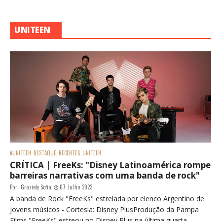
UNITEEN
#UNITEEN
DESTAQUE
RECENTES
UNITEEN
CRÍTICA | FreeKs: "Disney Latinoamérica rompe
barreiras narrativas com uma banda de rock"
Por:
Graziely Sofia
07 Julho 2023
A banda de Rock "FreeKs" estrelada por elenco Argentino de
jovens músicos - Cortesia: Disney PlusProdução da Pampa
Films "FreeKs" estreou no Disney Plus na última quarta...