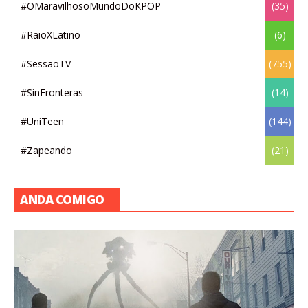
#OMaravilhosoMundoDoKPOP
(35)
#RaioXLatino
(6)
#SessãoTV
(755)
#SinFronteras
(14)
#UniTeen
(144)
#Zapeando
(21)
ANDA COMIGO