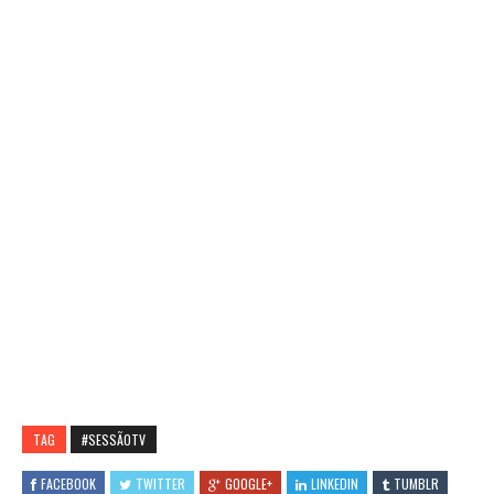
TAG
#SESSÃOTV
FACEBOOK
TWITTER
GOOGLE+
LINKEDIN
TUMBLR