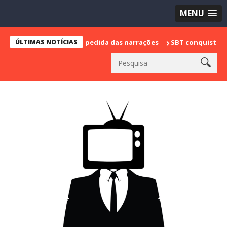
MENU
e marca sua despedida das narrações
ÚLTIMAS NOTÍCIAS
SBT conquista a vice lidera