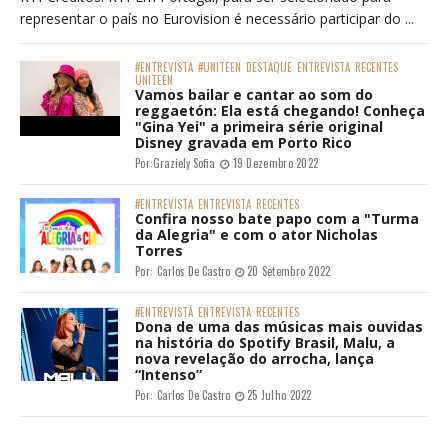
representar o país no Eurovision é necessário participar do ...
#ENTREVISTA
#UNITEEN
DESTAQUE
ENTREVISTA
RECENTES
UNITEEN
Vamos bailar e cantar ao som do
reggaetón: Ela está chegando! Conheça
"Gina Yei" a primeira série original
Disney gravada em Porto Rico
Por:
Graziely Sofia
19 Dezembro 2022
#ENTREVISTA
ENTREVISTA
RECENTES
Confira nosso bate papo com a "Turma
da Alegria" e com o ator Nicholas
Torres
Por:
Carlos De Castro
20 Setembro 2022
#ENTREVISTA
ENTREVISTA
RECENTES
Dona de uma das músicas mais ouvidas
na história do Spotify Brasil, Malu, a
nova revelação do arrocha, lança
“Intenso”
Por:
Carlos De Castro
25 Julho 2022