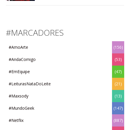
#MARCADORES
#AmoArte
(156)
#AndaComigo
(53)
#EmEquipe
(47)
#LeiturasNataDoLeite
(21)
#Maxsody
(13)
#MundoGeek
(147)
#Netflix
(887)