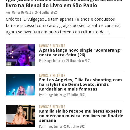
livro na Bienal do Livro em São Paulo
Por:
Carlos De Castro
14 Julho 2022
Créditos: DivulgaçãoEle tem apenas 18 anos e conquistou
fama e sucesso como ator, graças ao seu talento e carisma,
agora se aventura em outro terreno da cultura, o da li...
FAMOSOS
RECENTES
Ágatha lança novo single “Boomerang”
nesta sexta-feira (26)
Por:
Hiago Júnior
27 Novembro 2021
FAMOSOS
RECENTES
Em Los Angeles, Tília faz shooting com
hairstylist de Demi Lovato, irmãs
Kardashian e mais famosas
Por:
Hiago Júnior
17 Julho 2021
FAMOSOS
RECENTES
Kamilla Fialho recebe mulheres experts
no mercado musical em lives no final de
semana
Por:
Hiago Júnior
03 Julho 2021