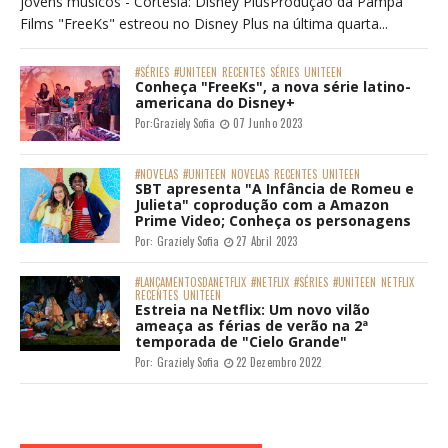
jovens músicos - Cortesia: Disney PlusProdução da Pampa
Films "FreeKs" estreou no Disney Plus na última quarta...
#SÉRIES
#UNITEEN
RECENTES
SÉRIES
UNITEEN
Conheça "FreeKs", a nova série latino-
americana do Disney+
Por:
Graziely Sofia
07 Junho 2023
#NOVELAS
#UNITEEN
NOVELAS
RECENTES
UNITEEN
SBT apresenta "A Infância de Romeu e
Julieta" coprodução com a Amazon
Prime Video; Conheça os personagens
Por:
Graziely Sofia
27 Abril 2023
#LANÇAMENTOSDANETFLIX
#NETFLIX
#SÉRIES
#UNITEEN
NETFLIX
RECENTES
UNITEEN
Estreia na Netflix: Um novo vilão
ameaça as férias de verão na 2ª
temporada de "Cielo Grande"
Por:
Graziely Sofia
22 Dezembro 2022