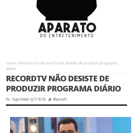
Home
#SessãoTV
RecordTV não desiste de produzir programa
diário
RECORDTV NÃO DESISTE DE
PRODUZIR PROGRAMA DIÁRIO
Por:
Gigio Hideki
17:16:00
#SessãoTV