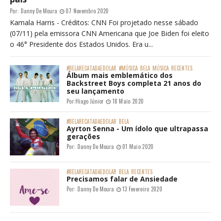
Por:
Danny De Moura
07 Novembro 2020
Kamala Harris - Créditos: CNN Foi projetado nesse sábado
(07/11) pela emissora CNN Americana que Joe Biden foi eleito
o 46° Presidente dos Estados Unidos. Era u...
#BELARECATADAEDOLAR
#MÚSICA
BELA
MÚSICA
RECENTES
Álbum mais emblemático dos
Backstreet Boys completa 21 anos do
seu lançamento
Por:
Hiago Júnior
18 Maio 2020
#BELARECATADAEDOLAR
BELA
Ayrton Senna - Um ídolo que ultrapassa
gerações
Por:
Danny De Moura
01 Maio 2020
#BELARECATADAEDOLAR
BELA
RECENTES
Precisamos falar de Ansiedade
Por:
Danny De Moura
13 Fevereiro 2020