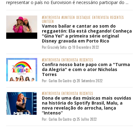
representar o país no Eurovision é necessário participar do ...
#ENTREVISTA
#UNITEEN
DESTAQUE
ENTREVISTA
RECENTES
UNITEEN
Vamos bailar e cantar ao som do
reggaetón: Ela está chegando! Conheça
"Gina Yei" a primeira série original
Disney gravada em Porto Rico
Por:
Graziely Sofia
19 Dezembro 2022
#ENTREVISTA
ENTREVISTA
RECENTES
Confira nosso bate papo com a "Turma
da Alegria" e com o ator Nicholas
Torres
Por:
Carlos De Castro
20 Setembro 2022
#ENTREVISTA
ENTREVISTA
RECENTES
Dona de uma das músicas mais ouvidas
na história do Spotify Brasil, Malu, a
nova revelação do arrocha, lança
“Intenso”
Por:
Carlos De Castro
25 Julho 2022