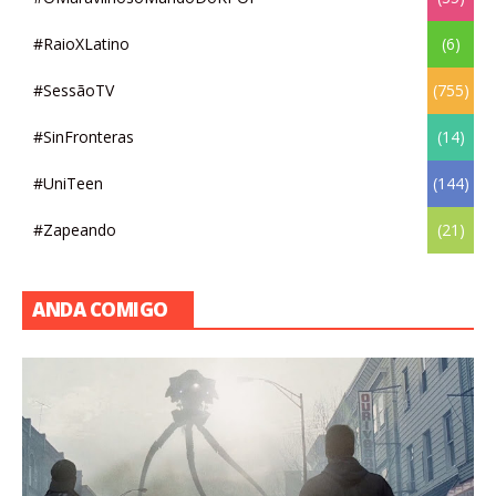
#RaioXLatino
(6)
#SessãoTV
(755)
#SinFronteras
(14)
#UniTeen
(144)
#Zapeando
(21)
ANDA COMIGO