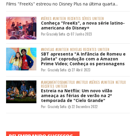
Films "FreeKs" estreou no Disney Plus na última quarta...
#SÉRIES
#UNITEEN
RECENTES
SÉRIES
UNITEEN
Conheça "FreeKs", a nova série latino-
americana do Disney+
Por:
Graziely Sofia
07 Junho 2023
#NOVELAS
#UNITEEN
NOVELAS
RECENTES
UNITEEN
SBT apresenta "A Infância de Romeu e
Julieta" coprodução com a Amazon
Prime Video; Conheça os personagens
Por:
Graziely Sofia
27 Abril 2023
#LANÇAMENTOSDANETFLIX
#NETFLIX
#SÉRIES
#UNITEEN
NETFLIX
RECENTES
UNITEEN
Estreia na Netflix: Um novo vilão
ameaça as férias de verão na 2ª
temporada de "Cielo Grande"
Por:
Graziely Sofia
22 Dezembro 2022