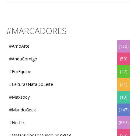
#MARCADORES
#AmoArte
(156)
#AndaComigo
(53)
#EmEquipe
(47)
#LeiturasNataDoLeite
(21)
#Maxsody
(13)
#MundoGeek
(147)
#Netflix
(887)
#OMaravilhosoMundoDoKPOP
(35)