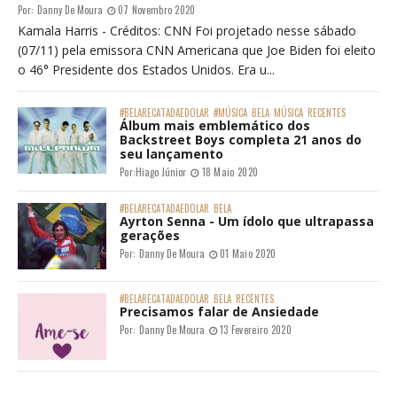
Por:
Danny De Moura
07 Novembro 2020
Kamala Harris - Créditos: CNN Foi projetado nesse sábado
(07/11) pela emissora CNN Americana que Joe Biden foi eleito
o 46° Presidente dos Estados Unidos. Era u...
#BELARECATADAEDOLAR
#MÚSICA
BELA
MÚSICA
RECENTES
Álbum mais emblemático dos
Backstreet Boys completa 21 anos do
seu lançamento
Por:
Hiago Júnior
18 Maio 2020
#BELARECATADAEDOLAR
BELA
Ayrton Senna - Um ídolo que ultrapassa
gerações
Por:
Danny De Moura
01 Maio 2020
#BELARECATADAEDOLAR
BELA
RECENTES
Precisamos falar de Ansiedade
Por:
Danny De Moura
13 Fevereiro 2020