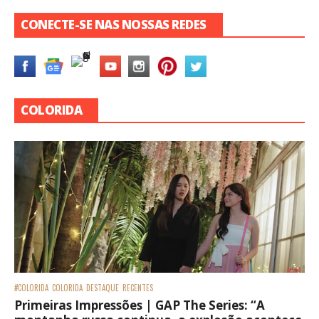
CONECTE-SE NAS NOSSAS REDES
COLORIDA
#COLORIDA
COLORIDA
DESTAQUE
RECENTES
Primeiras Impressões | GAP The Series: “A