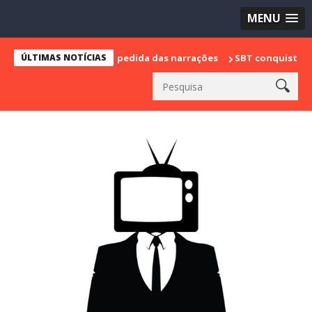
MENU
e marca sua despedida das narrações
ÚLTIMAS NOTÍCIAS
SBT conquista a vice lider