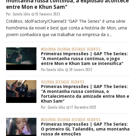
montanha russa continua, a explosão acontece
entre Mon e Khun Sam"
Por:
Camila Júlia
10 Fevereiro 2023
Créditos: IdolFactory/Channel3 “GAP The Series” é uma série
homônima da novel e best que conta a história de Mon, uma
jovem sonhadora que vai trabalhar na empresa da s...
#COLORIDA
COLORIDA
DESTAQUE
RECENTES
Primeiras Impressões | GAP The Series:
“A montanha russa continua, o jogo
entre Mon e Khun Sam se intensifica"
Por:
Camila Júlia
28 Janeiro 2023
COLORIDA
DESTAQUE
RECENTES
Primeiras Impressões | GAP The Series:
“A montanha russa continua, o
fortalecimento da amizade entre Mon e
Khun Sam"
Por:
Camila Júlia
17 Dezembro 2022
#COLORIDA
COLORIDA
DESTAQUE
RECENTES
Primeiras Impressões | GAP The Series:
O primeiro GL Tailandês, uma montanha
russa de emoções