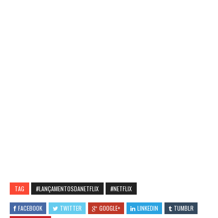
TAG
#LANÇAMENTOSDANETFLIX
#NETFLIX
FACEBOOK
TWITTER
GOOGLE+
LINKEDIN
TUMBLR