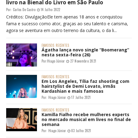
livro na Bienal do Livro em São Paulo
Por:
Carlos De Castro
14 Julho 2022
Créditos: DivulgaçãoEle tem apenas 18 anos e conquistou
fama e sucesso como ator, graças ao seu talento e carisma,
agora se aventura em outro terreno da cultura, o da li...
FAMOSOS
RECENTES
Ágatha lança novo single “Boomerang”
nesta sexta-feira (26)
Por:
Hiago Júnior
27 Novembro 2021
FAMOSOS
RECENTES
Em Los Angeles, Tília faz shooting com
hairstylist de Demi Lovato, irmãs
Kardashian e mais famosas
Por:
Hiago Júnior
17 Julho 2021
FAMOSOS
RECENTES
Kamilla Fialho recebe mulheres experts
no mercado musical em lives no final de
semana
Por:
Hiago Júnior
03 Julho 2021