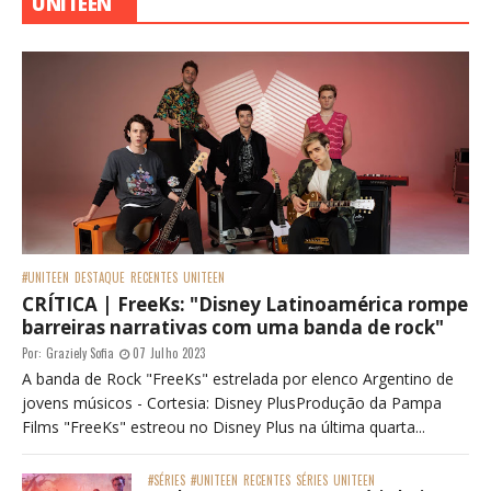
UNITEEN
#UNITEEN
DESTAQUE
RECENTES
UNITEEN
CRÍTICA | FreeKs: "Disney Latinoamérica rompe
barreiras narrativas com uma banda de rock"
Por:
Graziely Sofia
07 Julho 2023
A banda de Rock "FreeKs" estrelada por elenco Argentino de
jovens músicos - Cortesia: Disney PlusProdução da Pampa
Films "FreeKs" estreou no Disney Plus na última quarta...
#SÉRIES
#UNITEEN
RECENTES
SÉRIES
UNITEEN