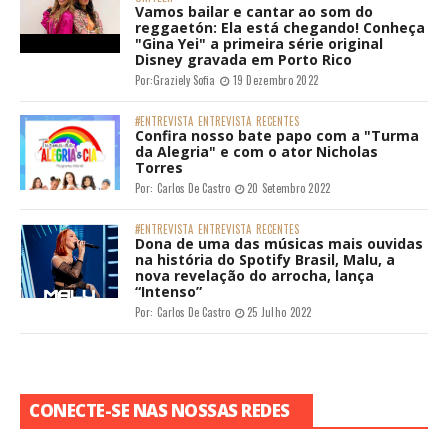
Vamos bailar e cantar ao som do
reggaetón: Ela está chegando! Conheça
"Gina Yei" a primeira série original
Disney gravada em Porto Rico
Por:
Graziely Sofia
19 Dezembro 2022
#ENTREVISTA
ENTREVISTA
RECENTES
Confira nosso bate papo com a "Turma
da Alegria" e com o ator Nicholas
Torres
Por:
Carlos De Castro
20 Setembro 2022
#ENTREVISTA
ENTREVISTA
RECENTES
Dona de uma das músicas mais ouvidas
na história do Spotify Brasil, Malu, a
nova revelação do arrocha, lança
“Intenso”
Por:
Carlos De Castro
25 Julho 2022
CONECTE-SE NAS NOSSAS REDES