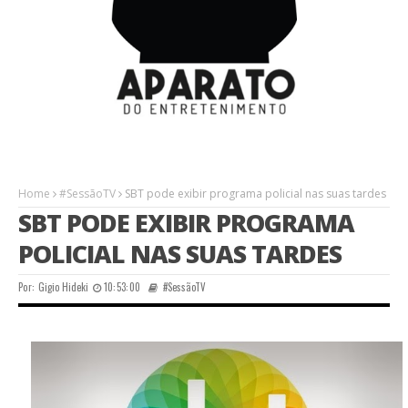
Home
#SessãoTV
SBT pode exibir programa policial nas suas tardes
SBT PODE EXIBIR PROGRAMA
POLICIAL NAS SUAS TARDES
Por:
Gigio Hideki
10:53:00
#SessãoTV