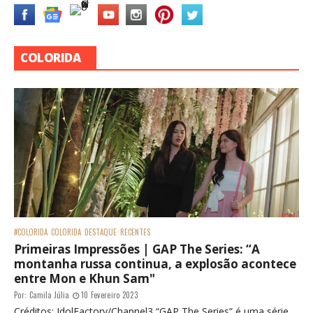
COLORIDA
#COLORIDA
COLORIDA
DESTAQUE
RECENTES
Primeiras Impressões | GAP The Series: “A
montanha russa continua, a explosão acontece
entre Mon e Khun Sam"
Por:
Camila Júlia
10 Fevereiro 2023
Créditos: IdolFactory/Channel3 “GAP The Series” é uma série