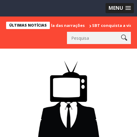
MENU
rca sua despedida das narrações
ÚLTIMAS NOTÍCIAS
SBT conquista a vice liderança 