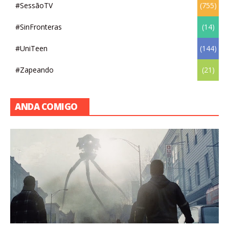
#SessãoTV
(755)
#SinFronteras
(14)
#UniTeen
(144)
#Zapeando
(21)
ANDA COMIGO