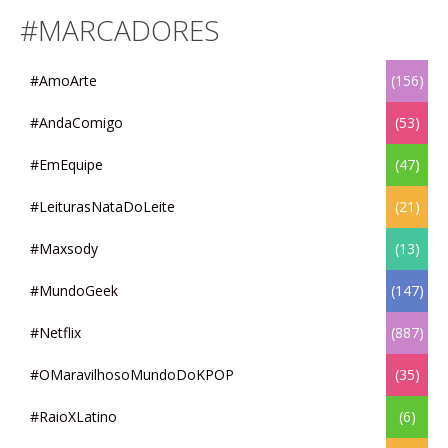
#MARCADORES
#AmoArte
(156)
#AndaComigo
(53)
#EmEquipe
(47)
#LeiturasNataDoLeite
(21)
#Maxsody
(13)
#MundoGeek
(147)
#Netflix
(887)
#OMaravilhosoMundoDoKPOP
(35)
#RaioXLatino
(6)