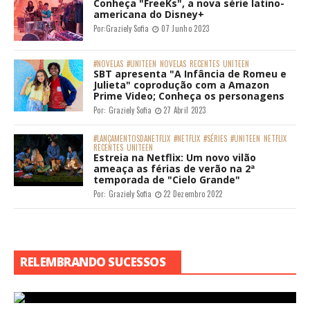
Conheça "FreeKs", a nova série latino-
americana do Disney+
Por:
Graziely Sofia
07 Junho 2023
#NOVELAS
#UNITEEN
NOVELAS
RECENTES
UNITEEN
SBT apresenta "A Infância de Romeu e
Julieta" coprodução com a Amazon
Prime Video; Conheça os personagens
Por:
Graziely Sofia
27 Abril 2023
#LANÇAMENTOSDANETFLIX
#NETFLIX
#SÉRIES
#UNITEEN
NETFLIX
RECENTES
UNITEEN
Estreia na Netflix: Um novo vilão
ameaça as férias de verão na 2ª
temporada de "Cielo Grande"
Por:
Graziely Sofia
22 Dezembro 2022
RELEMBRANDO SUCESSOS