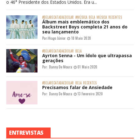
o 46° Presidente dos Estados Unidos. Era u...
#BELARECATADAEDOLAR
#MÚSICA
BELA
MÚSICA
RECENTES
Álbum mais emblemático dos
Backstreet Boys completa 21 anos do
seu lançamento
Por:
Hiago Júnior
18 Maio 2020
#BELARECATADAEDOLAR
BELA
Ayrton Senna - Um ídolo que ultrapassa
gerações
Por:
Danny De Moura
01 Maio 2020
#BELARECATADAEDOLAR
BELA
RECENTES
Precisamos falar de Ansiedade
Por:
Danny De Moura
13 Fevereiro 2020
ENTREVISTAS