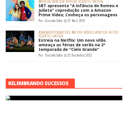
#NOVELAS
#UNITEEN
NOVELAS
RECENTES
UNITEEN
SBT apresenta "A Infância de Romeu e
Julieta" coprodução com a Amazon
Prime Video; Conheça os personagens
Por:
Graziely Sofia
27 Abril 2023
#LANÇAMENTOSDANETFLIX
#NETFLIX
#SÉRIES
#UNITEEN
NETFLIX
RECENTES
UNITEEN
Estreia na Netflix: Um novo vilão
ameaça as férias de verão na 2ª
temporada de "Cielo Grande"
Por:
Graziely Sofia
22 Dezembro 2022
RELEMBRANDO SUCESSOS