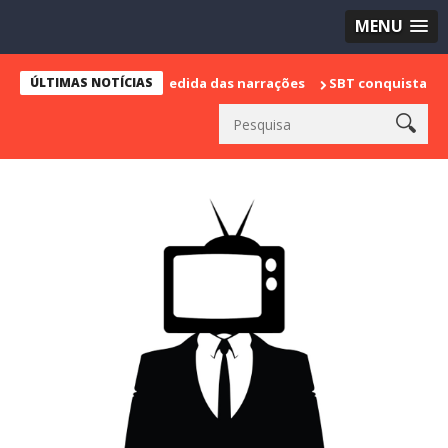
MENU
e marca sua despedida das narrações
ÚLTIMAS NOTÍCIAS
SBT conquista a vice lidera