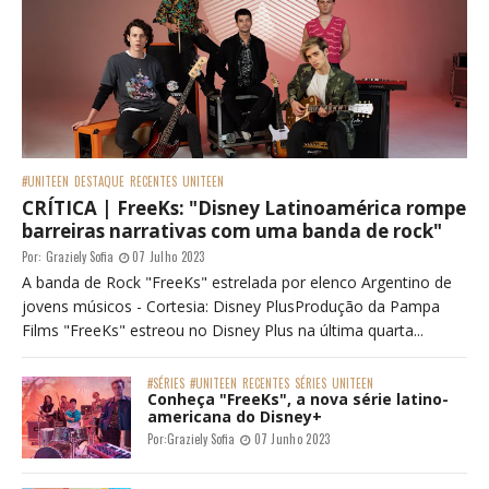
#UNITEEN
DESTAQUE
RECENTES
UNITEEN
CRÍTICA | FreeKs: "Disney Latinoamérica rompe
barreiras narrativas com uma banda de rock"
Por:
Graziely Sofia
07 Julho 2023
A banda de Rock "FreeKs" estrelada por elenco Argentino de
jovens músicos - Cortesia: Disney PlusProdução da Pampa
Films "FreeKs" estreou no Disney Plus na última quarta...
#SÉRIES
#UNITEEN
RECENTES
SÉRIES
UNITEEN
Conheça "FreeKs", a nova série latino-
americana do Disney+
Por:
Graziely Sofia
07 Junho 2023