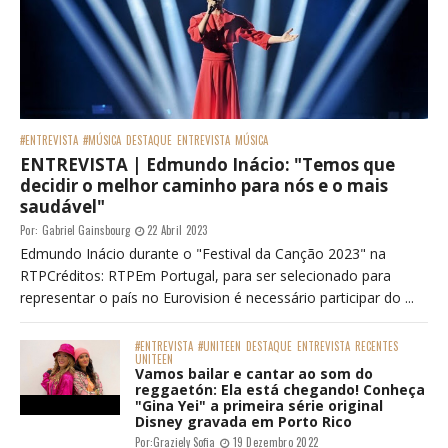
#ENTREVISTA
#MÚSICA
DESTAQUE
ENTREVISTA
MÚSICA
ENTREVISTA | Edmundo Inácio: "Temos que
decidir o melhor caminho para nós e o mais
saudável"
Por:
Gabriel Gainsbourg
22 Abril 2023
Edmundo Inácio durante o "Festival da Canção 2023" na
RTPCréditos: RTPEm Portugal, para ser selecionado para
representar o país no Eurovision é necessário participar do ...
#ENTREVISTA
#UNITEEN
DESTAQUE
ENTREVISTA
RECENTES
UNITEEN
Vamos bailar e cantar ao som do
reggaetón: Ela está chegando! Conheça
"Gina Yei" a primeira série original
Disney gravada em Porto Rico
Por:
Graziely Sofia
19 Dezembro 2022