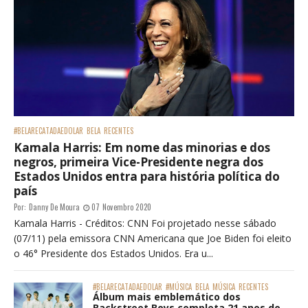
#BELARECATADAEDOLAR
BELA
RECENTES
Kamala Harris: Em nome das minorias e dos
negros, primeira Vice-Presidente negra dos
Estados Unidos entra para história política do
país
Por:
Danny De Moura
07 Novembro 2020
Kamala Harris - Créditos: CNN Foi projetado nesse sábado
(07/11) pela emissora CNN Americana que Joe Biden foi eleito
o 46° Presidente dos Estados Unidos. Era u...
#BELARECATADAEDOLAR
#MÚSICA
BELA
MÚSICA
RECENTES
Álbum mais emblemático dos
Backstreet Boys completa 21 anos do