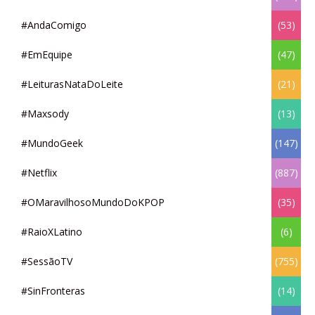
#AndaComigo
(53)
#EmEquipe
(47)
#LeiturasNataDoLeite
(21)
#Maxsody
(13)
#MundoGeek
(147)
#Netflix
(887)
#OMaravilhosoMundoDoKPOP
(35)
#RaioXLatino
(6)
#SessãoTV
(755)
#SinFronteras
(14)