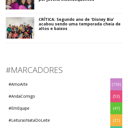
CRÍTICA: Segundo ano de 'Disney Bia'
acabou sendo uma temporada cheia de
altos e baixos
#MARCADORES
#AmoArte
(156)
#AndaComigo
(53)
#EmEquipe
(47)
#LeiturasNataDoLeite
(21)