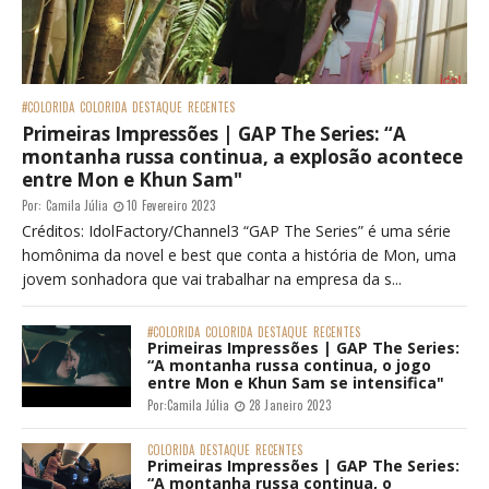
#COLORIDA
COLORIDA
DESTAQUE
RECENTES
Primeiras Impressões | GAP The Series: “A
montanha russa continua, a explosão acontece
entre Mon e Khun Sam"
Por:
Camila Júlia
10 Fevereiro 2023
Créditos: IdolFactory/Channel3 “GAP The Series” é uma série
homônima da novel e best que conta a história de Mon, uma
jovem sonhadora que vai trabalhar na empresa da s...
#COLORIDA
COLORIDA
DESTAQUE
RECENTES
Primeiras Impressões | GAP The Series:
“A montanha russa continua, o jogo
entre Mon e Khun Sam se intensifica"
Por:
Camila Júlia
28 Janeiro 2023
COLORIDA
DESTAQUE
RECENTES
Primeiras Impressões | GAP The Series:
“A montanha russa continua, o