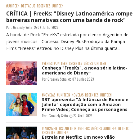
#UNITEEN
DESTAQUE
RECENTES
UNITEEN
CRÍTICA | FreeKs: "Disney Latinoamérica rompe
barreiras narrativas com uma banda de rock"
Por:
Graziely Sofia
07 Julho 2023
A banda de Rock "FreeKs" estrelada por elenco Argentino de
jovens músicos - Cortesia: Disney PlusProdução da Pampa
Films "FreeKs" estreou no Disney Plus na última quarta...
#SÉRIES
#UNITEEN
RECENTES
SÉRIES
UNITEEN
Conheça "FreeKs", a nova série latino-
americana do Disney+
Por:
Graziely Sofia
07 Junho 2023
#NOVELAS
#UNITEEN
NOVELAS
RECENTES
UNITEEN
SBT apresenta "A Infância de Romeu e
Julieta" coprodução com a Amazon
Prime Video; Conheça os personagens
Por:
Graziely Sofia
27 Abril 2023
#LANÇAMENTOSDANETFLIX
#NETFLIX
#SÉRIES
#UNITEEN
NETFLIX
RECENTES
UNITEEN
Estreia na Netflix: Um novo vilão