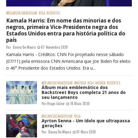
#BELARECATADAEDOLAR
BELA
RECENTES
Kamala Harris: Em nome das minorias e dos
negros, primeira Vice-Presidente negra dos
Estados Unidos entra para história política do
país
Por:
Danny De Moura
07 Novembro 2020
Kamala Harris - Créditos: CNN Foi projetado nesse sábado
(07/11) pela emissora CNN Americana que Joe Biden foi eleito
o 46° Presidente dos Estados Unidos. Era u...
#BELARECATADAEDOLAR
#MÚSICA
BELA
MÚSICA
RECENTES
Álbum mais emblemático dos
Backstreet Boys completa 21 anos do
seu lançamento
Por:
Hiago Júnior
18 Maio 2020
#BELARECATADAEDOLAR
BELA
Ayrton Senna - Um ídolo que ultrapassa
gerações
Por:
Danny De Moura
01 Maio 2020