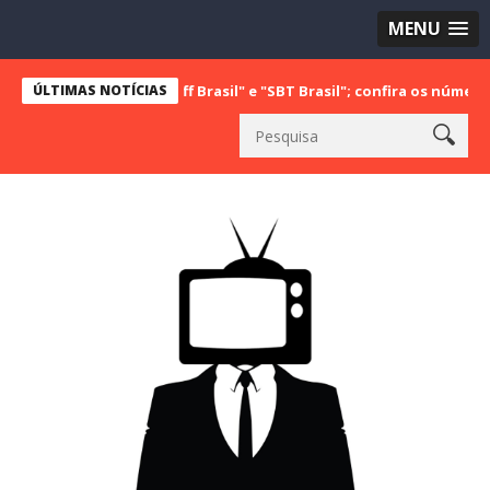
MENU
 com "Bake Off Brasil" e "SBT Brasil"; confira os números do último
ÚLTIMAS NOTÍCIAS