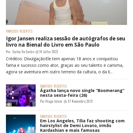
FAMOSOS
RECENTES
Igor Jansen realiza sessão de autógrafos de seu
livro na Bienal do Livro em São Paulo
Por:
Carlos De Castro
14 Julho 2022
Créditos: DivulgaçãoEle tem apenas 18 anos e conquistou
fama e sucesso como ator, graças ao seu talento e carisma,
agora se aventura em outro terreno da cultura, o da li...
FAMOSOS
RECENTES
Ágatha lança novo single “Boomerang”
nesta sexta-feira (26)
Por:
Hiago Júnior
27 Novembro 2021
FAMOSOS
RECENTES
Em Los Angeles, Tília faz shooting com
hairstylist de Demi Lovato, irmãs
Kardashian e mais famosas