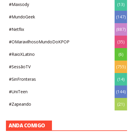
#Maxsody
(13)
#MundoGeek
(147)
#Netflix
(887)
#OMaravilhosoMundoDoKPOP
(35)
#RaioXLatino
(6)
#SessãoTV
(755)
#SinFronteras
(14)
#UniTeen
(144)
#Zapeando
(21)
ANDA COMIGO