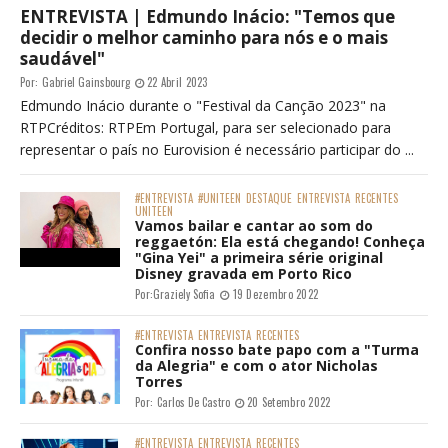
ENTREVISTA | Edmundo Inácio: "Temos que
decidir o melhor caminho para nós e o mais
saudável"
Por:
Gabriel Gainsbourg
22 Abril 2023
Edmundo Inácio durante o "Festival da Canção 2023" na
RTPCréditos: RTPEm Portugal, para ser selecionado para
representar o país no Eurovision é necessário participar do ...
#ENTREVISTA
#UNITEEN
DESTAQUE
ENTREVISTA
RECENTES
UNITEEN
Vamos bailar e cantar ao som do
reggaetón: Ela está chegando! Conheça
"Gina Yei" a primeira série original
Disney gravada em Porto Rico
Por:
Graziely Sofia
19 Dezembro 2022
#ENTREVISTA
ENTREVISTA
RECENTES
Confira nosso bate papo com a "Turma
da Alegria" e com o ator Nicholas
Torres
Por:
Carlos De Castro
20 Setembro 2022
#ENTREVISTA
ENTREVISTA
RECENTES