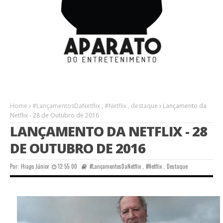
Home
#LançamentosDaNetflix
,
#Netflix
,
destaque
Lançamento da
Netflix - 28 de Outubro de 2016
LANÇAMENTO DA NETFLIX - 28
DE OUTUBRO DE 2016
Por:
Hiago Júnior
12:55:00
#LançamentosDaNetflix
,
#Netflix
,
Destaque