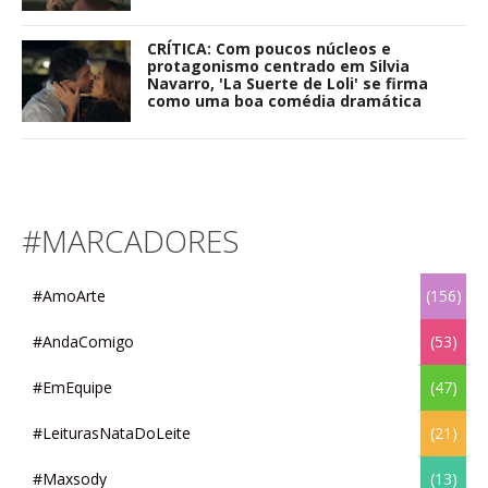
CRÍTICA: Com poucos núcleos e
protagonismo centrado em Silvia
Navarro, 'La Suerte de Loli' se firma
como uma boa comédia dramática
#MARCADORES
#AmoArte
(156)
#AndaComigo
(53)
#EmEquipe
(47)
#LeiturasNataDoLeite
(21)
#Maxsody
(13)