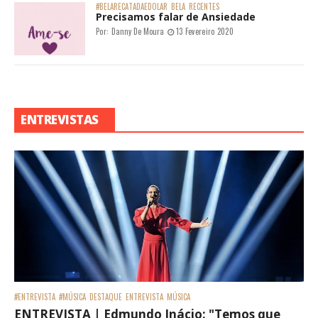
#BELARECATADAEDOLAR
BELA
RECENTES
Precisamos falar de Ansiedade
Por:
Danny De Moura
13 Fevereiro 2020
ENTREVISTAS
#ENTREVISTA
#MÚSICA
DESTAQUE
ENTREVISTA
MÚSICA
ENTREVISTA | Edmundo Inácio: "Temos que