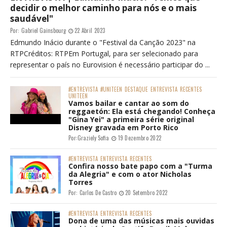
decidir o melhor caminho para nós e o mais
saudável"
Por:
Gabriel Gainsbourg
22 Abril 2023
Edmundo Inácio durante o "Festival da Canção 2023" na
RTPCréditos: RTPEm Portugal, para ser selecionado para
representar o país no Eurovision é necessário participar do ...
#ENTREVISTA
#UNITEEN
DESTAQUE
ENTREVISTA
RECENTES
UNITEEN
Vamos bailar e cantar ao som do
reggaetón: Ela está chegando! Conheça
"Gina Yei" a primeira série original
Disney gravada em Porto Rico
Por:
Graziely Sofia
19 Dezembro 2022
#ENTREVISTA
ENTREVISTA
RECENTES
Confira nosso bate papo com a "Turma
da Alegria" e com o ator Nicholas
Torres
Por:
Carlos De Castro
20 Setembro 2022
#ENTREVISTA
ENTREVISTA
RECENTES
Dona de uma das músicas mais ouvidas