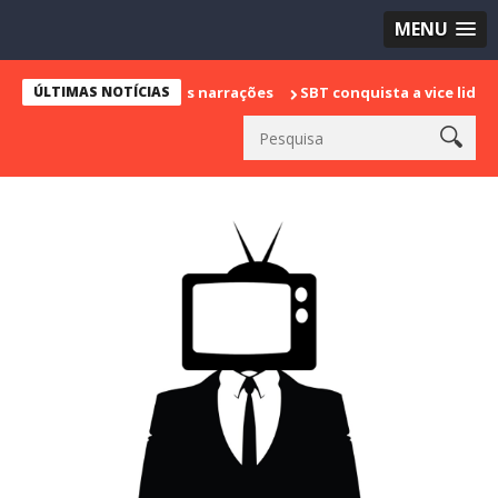
MENU
a despedida das narrações
ÚLTIMAS NOTÍCIAS
SBT conquista a vice liderança com "Ba