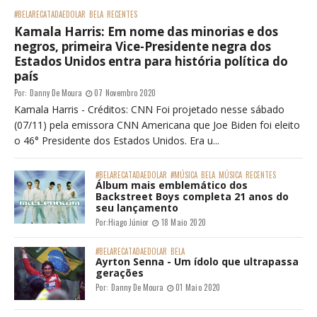
#BELARECATADAEDOLAR
BELA
RECENTES
Kamala Harris: Em nome das minorias e dos
negros, primeira Vice-Presidente negra dos
Estados Unidos entra para história política do
país
Por:
Danny De Moura
07 Novembro 2020
Kamala Harris - Créditos: CNN Foi projetado nesse sábado
(07/11) pela emissora CNN Americana que Joe Biden foi eleito
o 46° Presidente dos Estados Unidos. Era u...
#BELARECATADAEDOLAR
#MÚSICA
BELA
MÚSICA
RECENTES
Álbum mais emblemático dos
Backstreet Boys completa 21 anos do
seu lançamento
Por:
Hiago Júnior
18 Maio 2020
#BELARECATADAEDOLAR
BELA
Ayrton Senna - Um ídolo que ultrapassa
gerações
Por:
Danny De Moura
01 Maio 2020