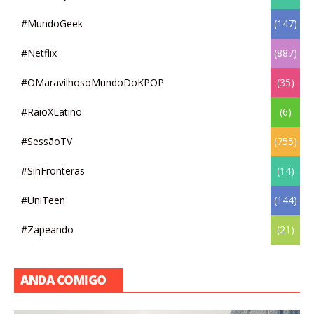
#MundoGeek
(147)
#Netflix
(887)
#OMaravilhosoMundoDoKPOP
(35)
#RaioXLatino
(6)
#SessãoTV
(755)
#SinFronteras
(14)
#UniTeen
(144)
#Zapeando
(21)
ANDA COMIGO