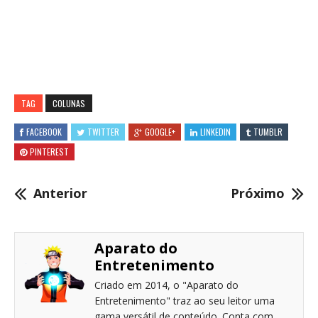
TAG
COLUNAS
FACEBOOK
TWITTER
GOOGLE+
LINKEDIN
TUMBLR
PINTEREST
Anterior
Próximo
Aparato do
Entretenimento
Criado em 2014, o "Aparato do
Entretenimento" traz ao seu leitor uma
gama versátil de conteúdo. Conta com