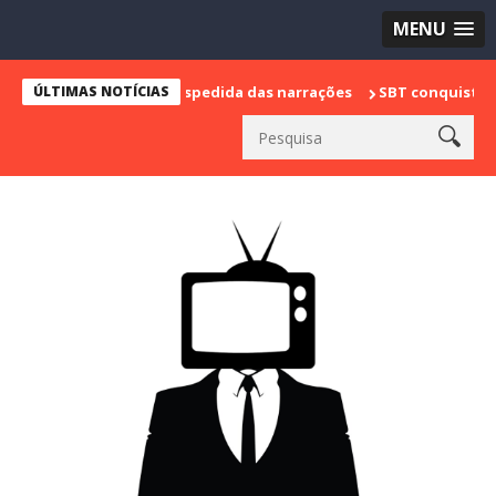
MENU
 e marca sua despedida das narrações
ÚLTIMAS NOTÍCIAS
SBT conquista a vice lide