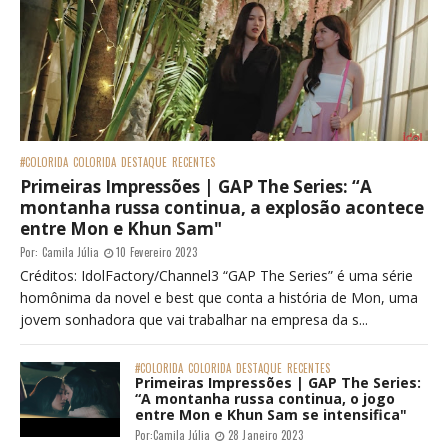
#COLORIDA
COLORIDA
DESTAQUE
RECENTES
Primeiras Impressões | GAP The Series: “A
montanha russa continua, a explosão acontece
entre Mon e Khun Sam"
Por:
Camila Júlia
10 Fevereiro 2023
Créditos: IdolFactory/Channel3 “GAP The Series” é uma série
homônima da novel e best que conta a história de Mon, uma
jovem sonhadora que vai trabalhar na empresa da s...
#COLORIDA
COLORIDA
DESTAQUE
RECENTES
Primeiras Impressões | GAP The Series:
“A montanha russa continua, o jogo
entre Mon e Khun Sam se intensifica"
Por:
Camila Júlia
28 Janeiro 2023