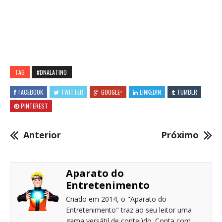
TAG
#DNALATINO
FACEBOOK
TWITTER
GOOGLE+
LINKEDIN
TUMBLR
PINTEREST
Anterior
Próximo
Aparato do
Entretenimento
Criado em 2014, o "Aparato do
Entretenimento" traz ao seu leitor uma
gama versátil de conteúdo. Conta com