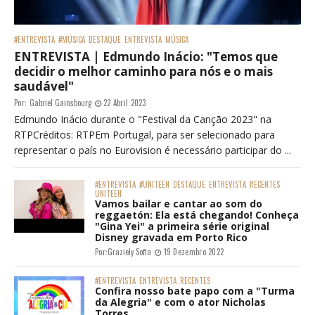
#ENTREVISTA
#MÚSICA
DESTAQUE
ENTREVISTA
MÚSICA
ENTREVISTA | Edmundo Inácio: "Temos que
decidir o melhor caminho para nós e o mais
saudável"
Por:
Gabriel Gainsbourg
22 Abril 2023
Edmundo Inácio durante o "Festival da Canção 2023" na
RTPCréditos: RTPEm Portugal, para ser selecionado para
representar o país no Eurovision é necessário participar do ...
#ENTREVISTA
#UNITEEN
DESTAQUE
ENTREVISTA
RECENTES
UNITEEN
Vamos bailar e cantar ao som do
reggaetón: Ela está chegando! Conheça
"Gina Yei" a primeira série original
Disney gravada em Porto Rico
Por:
Graziely Sofia
19 Dezembro 2022
#ENTREVISTA
ENTREVISTA
RECENTES
Confira nosso bate papo com a "Turma
da Alegria" e com o ator Nicholas
Torres