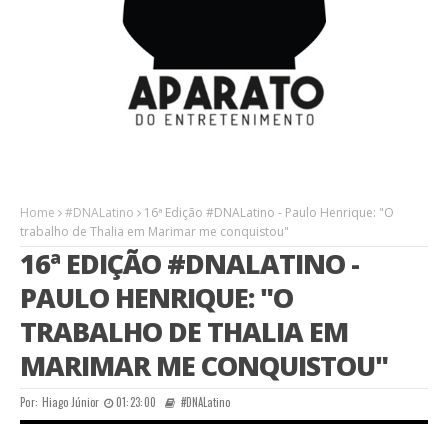
Home
#DNALatino
16ª Edição #DNALatino - Paulo Henrique: "O
trabalho de Thalia em Marimar me conquistou"
16ª EDIÇÃO #DNALATINO -
PAULO HENRIQUE: "O
TRABALHO DE THALIA EM
MARIMAR ME CONQUISTOU"
Por:
Hiago Júnior
01:23:00
#DNALatino