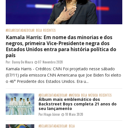
#BELARECATADAEDOLAR
BELA
RECENTES
Kamala Harris: Em nome das minorias e dos
negros, primeira Vice-Presidente negra dos
Estados Unidos entra para história política do
país
Por:
Danny De Moura
07 Novembro 2020
Kamala Harris - Créditos: CNN Foi projetado nesse sábado
(07/11) pela emissora CNN Americana que Joe Biden foi eleito
o 46° Presidente dos Estados Unidos. Era u...
#BELARECATADAEDOLAR
#MÚSICA
BELA
MÚSICA
RECENTES
Álbum mais emblemático dos
Backstreet Boys completa 21 anos do
seu lançamento
Por:
Hiago Júnior
18 Maio 2020
#BELARECATADAEDOLAR
BELA