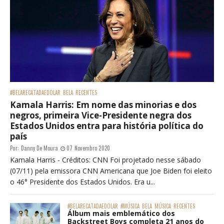
#BELARECATADAEDOLAR
BELA
RECENTES
Kamala Harris: Em nome das minorias e dos
negros, primeira Vice-Presidente negra dos
Estados Unidos entra para história política do
país
Por:
Danny De Moura
07 Novembro 2020
Kamala Harris - Créditos: CNN Foi projetado nesse sábado
(07/11) pela emissora CNN Americana que Joe Biden foi eleito
o 46° Presidente dos Estados Unidos. Era u...
#BELARECATADAEDOLAR
#MÚSICA
BELA
MÚSICA
RECENTES
Álbum mais emblemático dos
Backstreet Boys completa 21 anos do