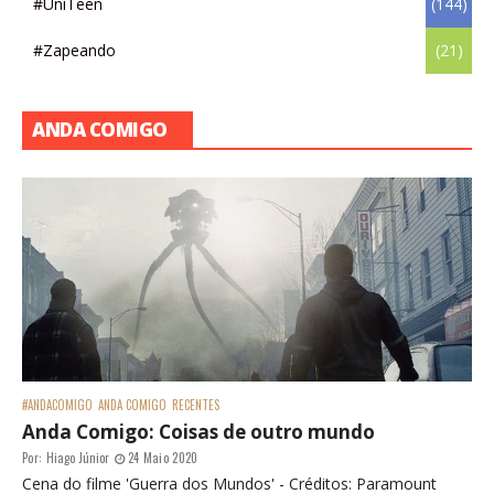
#UniTeen
(144)
#Zapeando
(21)
ANDA COMIGO
#ANDACOMIGO
ANDA COMIGO
RECENTES
Anda Comigo: Coisas de outro mundo
Por:
Hiago Júnior
24 Maio 2020
Cena do filme 'Guerra dos Mundos' - Créditos: Paramount