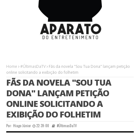
Home
#ÚltimasDaTV
Fãs da novela "Sou Tua Dona" lançam petição
online solicitando a exibição do folhetim
FÃS DA NOVELA "SOU TUA
DONA" LANÇAM PETIÇÃO
ONLINE SOLICITANDO A
EXIBIÇÃO DO FOLHETIM
Por:
Hiago Júnior
22:39:00
#ÚltimasDaTV