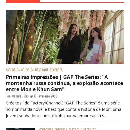
#COLORIDA
COLORIDA
DESTAQUE
RECENTES
Primeiras Impressões | GAP The Series: “A
montanha russa continua, a explosão acontece
entre Mon e Khun Sam"
Por:
Camila Júlia
10 Fevereiro 2023
Créditos: IdolFactory/Channel3 “GAP The Series” é uma série
homônima da novel e best que conta a história de Mon, uma
jovem sonhadora que vai trabalhar na empresa da s...
#COLORIDA
COLORIDA
DESTAQUE
RECENTES