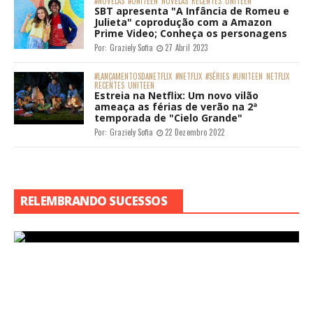
#NOVELAS
#UNITEEN
NOVELAS
RECENTES
UNITEEN
SBT apresenta "A Infância de Romeu e
Julieta" coprodução com a Amazon
Prime Video; Conheça os personagens
Por:
Graziely Sofia
27 Abril 2023
#LANÇAMENTOSDANETFLIX
#NETFLIX
#SÉRIES
#UNITEEN
NETFLIX
RECENTES
UNITEEN
Estreia na Netflix: Um novo vilão
ameaça as férias de verão na 2ª
temporada de "Cielo Grande"
Por:
Graziely Sofia
22 Dezembro 2022
RELEMBRANDO SUCESSOS