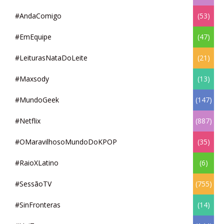
#AndaComigo
(53)
#EmEquipe
(47)
#LeiturasNataDoLeite
(21)
#Maxsody
(13)
#MundoGeek
(147)
#Netflix
(887)
#OMaravilhosoMundoDoKPOP
(35)
#RaioXLatino
(6)
#SessãoTV
(755)
#SinFronteras
(14)