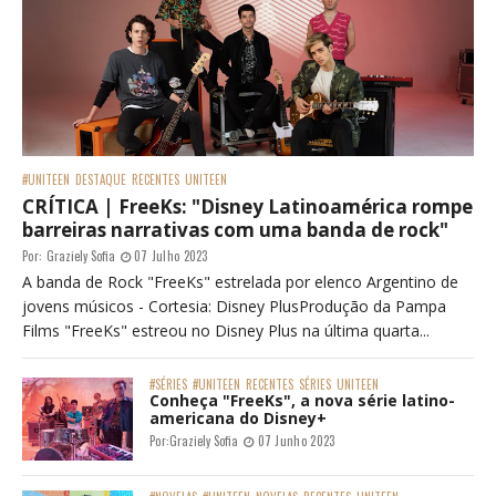
#UNITEEN
DESTAQUE
RECENTES
UNITEEN
CRÍTICA | FreeKs: "Disney Latinoamérica rompe
barreiras narrativas com uma banda de rock"
Por:
Graziely Sofia
07 Julho 2023
A banda de Rock "FreeKs" estrelada por elenco Argentino de
jovens músicos - Cortesia: Disney PlusProdução da Pampa
Films "FreeKs" estreou no Disney Plus na última quarta...
#SÉRIES
#UNITEEN
RECENTES
SÉRIES
UNITEEN
Conheça "FreeKs", a nova série latino-
americana do Disney+
Por:
Graziely Sofia
07 Junho 2023