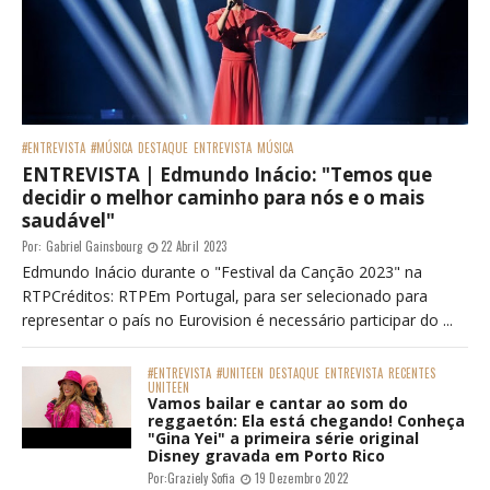
#ENTREVISTA
#MÚSICA
DESTAQUE
ENTREVISTA
MÚSICA
ENTREVISTA | Edmundo Inácio: "Temos que
decidir o melhor caminho para nós e o mais
saudável"
Por:
Gabriel Gainsbourg
22 Abril 2023
Edmundo Inácio durante o "Festival da Canção 2023" na
RTPCréditos: RTPEm Portugal, para ser selecionado para
representar o país no Eurovision é necessário participar do ...
#ENTREVISTA
#UNITEEN
DESTAQUE
ENTREVISTA
RECENTES
UNITEEN
Vamos bailar e cantar ao som do
reggaetón: Ela está chegando! Conheça
"Gina Yei" a primeira série original
Disney gravada em Porto Rico
Por:
Graziely Sofia
19 Dezembro 2022