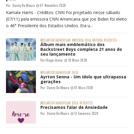
Por:
Danny De Moura
07 Novembro 2020
Kamala Harris - Créditos: CNN Foi projetado nesse sábado
(07/11) pela emissora CNN Americana que Joe Biden foi eleito
o 46° Presidente dos Estados Unidos. Era u...
#BELARECATADAEDOLAR
#MÚSICA
BELA
MÚSICA
RECENTES
Álbum mais emblemático dos
Backstreet Boys completa 21 anos do
seu lançamento
Por:
Hiago Júnior
18 Maio 2020
#BELARECATADAEDOLAR
BELA
Ayrton Senna - Um ídolo que ultrapassa
gerações
Por:
Danny De Moura
01 Maio 2020
#BELARECATADAEDOLAR
BELA
RECENTES
Precisamos falar de Ansiedade
Por:
Danny De Moura
13 Fevereiro 2020