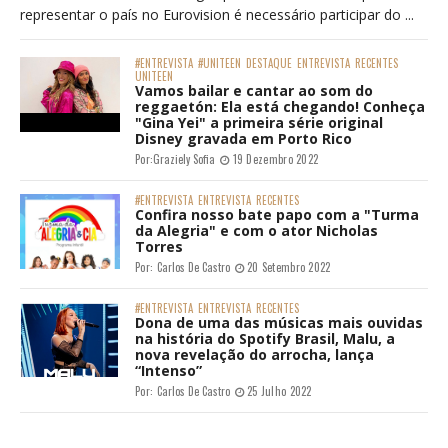
representar o país no Eurovision é necessário participar do ...
#ENTREVISTA
#UNITEEN
DESTAQUE
ENTREVISTA
RECENTES
UNITEEN
Vamos bailar e cantar ao som do
reggaetón: Ela está chegando! Conheça
"Gina Yei" a primeira série original
Disney gravada em Porto Rico
Por:
Graziely Sofia
19 Dezembro 2022
#ENTREVISTA
ENTREVISTA
RECENTES
Confira nosso bate papo com a "Turma
da Alegria" e com o ator Nicholas
Torres
Por:
Carlos De Castro
20 Setembro 2022
#ENTREVISTA
ENTREVISTA
RECENTES
Dona de uma das músicas mais ouvidas
na história do Spotify Brasil, Malu, a
nova revelação do arrocha, lança
“Intenso”
Por:
Carlos De Castro
25 Julho 2022