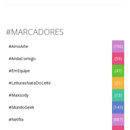
#MARCADORES
#AmoArte
(156)
#AndaComigo
(53)
#EmEquipe
(47)
#LeiturasNataDoLeite
(21)
#Maxsody
(13)
#MundoGeek
(147)
#Netflix
(887)