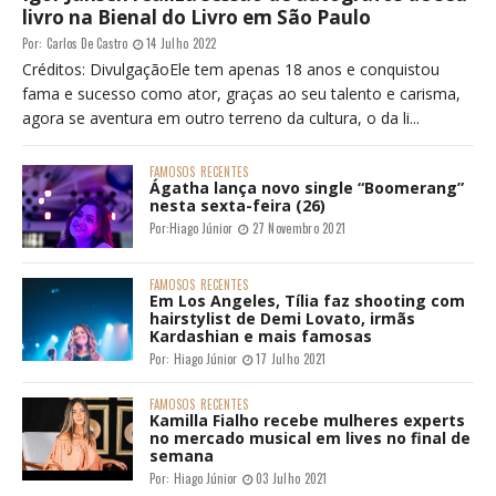
livro na Bienal do Livro em São Paulo
Por:
Carlos De Castro
14 Julho 2022
Créditos: DivulgaçãoEle tem apenas 18 anos e conquistou
fama e sucesso como ator, graças ao seu talento e carisma,
agora se aventura em outro terreno da cultura, o da li...
FAMOSOS
RECENTES
Ágatha lança novo single “Boomerang”
nesta sexta-feira (26)
Por:
Hiago Júnior
27 Novembro 2021
FAMOSOS
RECENTES
Em Los Angeles, Tília faz shooting com
hairstylist de Demi Lovato, irmãs
Kardashian e mais famosas
Por:
Hiago Júnior
17 Julho 2021
FAMOSOS
RECENTES
Kamilla Fialho recebe mulheres experts
no mercado musical em lives no final de
semana
Por:
Hiago Júnior
03 Julho 2021