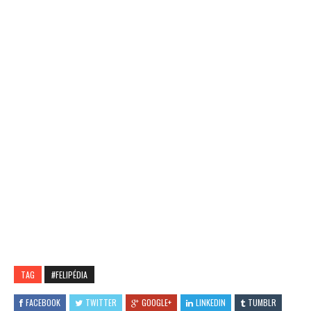
TAG
#FELIPÉDIA
FACEBOOK
TWITTER
GOOGLE+
LINKEDIN
TUMBLR