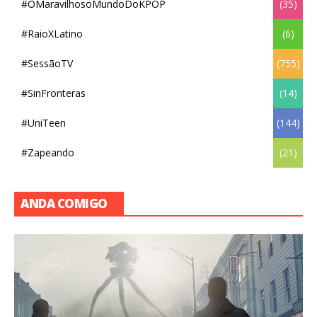
#OMaravilhosoMundoDoKPOP
(35)
#RaioXLatino
(6)
#SessãoTV
(755)
#SinFronteras
(14)
#UniTeen
(144)
#Zapeando
(21)
ANDA COMIGO