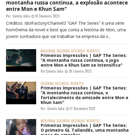
montanha russa continua, a explosão acontece
entre Mon e Khun Sam"
Por:
Camila Júlia
10 Fevereiro 2023
Créditos: IdolFactory/Channel3 “GAP The Series” é uma série
homônima da novel e best que conta a história de Mon, uma
jovem sonhadora que vai trabalhar na empresa da s...
#COLORIDA
COLORIDA
DESTAQUE
RECENTES
Primeiras Impressões | GAP The Series:
“A montanha russa continua, o jogo
entre Mon e Khun Sam se intensifica"
Por:
Camila Júlia
28 Janeiro 2023
COLORIDA
DESTAQUE
RECENTES
Primeiras Impressões | GAP The Series:
“A montanha russa continua, o
fortalecimento da amizade entre Mon e
Khun Sam"
Por:
Camila Júlia
17 Dezembro 2022
#COLORIDA
COLORIDA
DESTAQUE
RECENTES
Primeiras Impressões | GAP The Series:
O primeiro GL Tailandês, uma montanha
russa de emoções