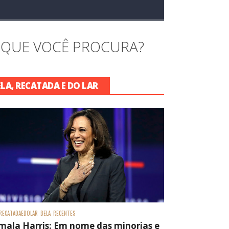
 QUE VOCÊ PROCURA?
ELA, RECATADA E DO LAR
RECATADAEDOLAR
BELA
RECENTES
mala Harris: Em nome das minorias e