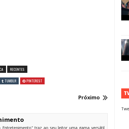
CA
RECENTES
TUMBLR
PINTEREST
T
Próximo
Twe
enimento
 Entretenimento" traz ao seu leitor uma gama versátil