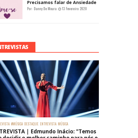
Precisamos falar de Ansiedade
Por:
Danny De Moura
13 Fevereiro 2020
NTREVISTAS
EVISTA
#MÚSICA
DESTAQUE
ENTREVISTA
MÚSICA
TREVISTA | Edmundo Inácio: "Temos
 decidir o melhor caminho para nós e