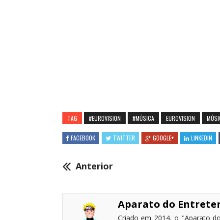
TAG
#EUROVISION
#MÚSICA
EUROVISION
MÚSI
FACEBOOK
TWITTER
GOOGLE+
LINKEDIN
Anterior
Aparato do Entret
Criado em 2014, o "Aparato do