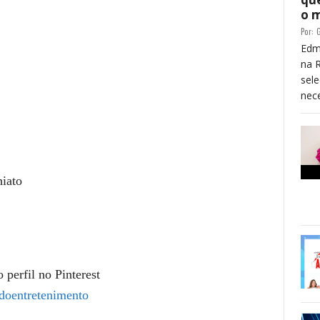
o 
Por:
G
Edm
na 
sele
nece
iato
 perfil no Pinterest
doentretenimento