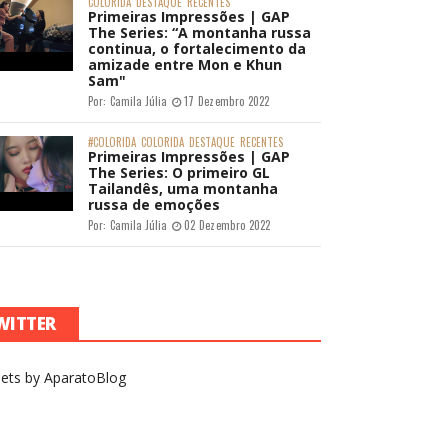
COLORIDA
DESTAQUE
RECENTES
Primeiras Impressões | GAP
The Series: “A montanha russa
continua, o fortalecimento da
amizade entre Mon e Khun
Sam"
Por:
Camila Júlia
17 Dezembro 2022
#COLORIDA
COLORIDA
DESTAQUE
RECENTES
Primeiras Impressões | GAP
The Series: O primeiro GL
Tailandês, uma montanha
russa de emoções
Por:
Camila Júlia
02 Dezembro 2022
WITTER
ets by AparatoBlog