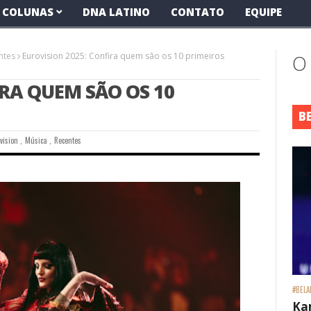
COLUNAS
DNA LATINO
CONTATO
EQUIPE
ntes
Eurovision 2025: Confira quem são os 10 primeiros
O
IRA QUEM SÃO OS 10
B
vision
,
Música
,
Recentes
#BELA
Ka