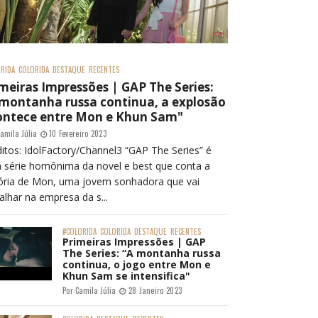
RIDA
COLORIDA
DESTAQUE
RECENTES
meiras Impressões | GAP The Series:
 montanha russa continua, a explosão
ontece entre Mon e Khun Sam"
amila Júlia
10 Fevereiro 2023
itos: IdolFactory/Channel3 “GAP The Series” é
 série homônima da novel e best que conta a
tória de Mon, uma jovem sonhadora que vai
alhar na empresa da s...
#COLORIDA
COLORIDA
DESTAQUE
RECENTES
Primeiras Impressões | GAP
The Series: “A montanha russa
continua, o jogo entre Mon e
Khun Sam se intensifica"
Por:
Camila Júlia
28 Janeiro 2023