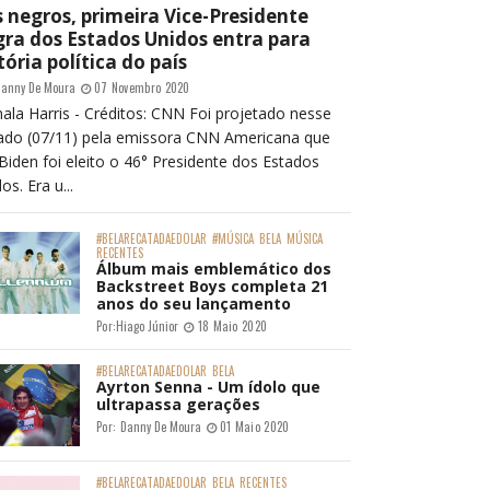
 negros, primeira Vice-Presidente
ra dos Estados Unidos entra para
tória política do país
anny De Moura
07 Novembro 2020
ala Harris - Créditos: CNN Foi projetado nesse
ado (07/11) pela emissora CNN Americana que
Biden foi eleito o 46° Presidente dos Estados
os. Era u...
#BELARECATADAEDOLAR
#MÚSICA
BELA
MÚSICA
RECENTES
Álbum mais emblemático dos
Backstreet Boys completa 21
anos do seu lançamento
Por:
Hiago Júnior
18 Maio 2020
#BELARECATADAEDOLAR
BELA
Ayrton Senna - Um ídolo que
ultrapassa gerações
Por:
Danny De Moura
01 Maio 2020
#BELARECATADAEDOLAR
BELA
RECENTES