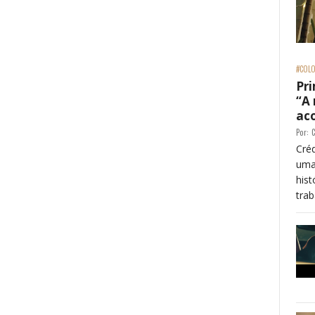
#COLO
Pri
“A
ac
Por:
C
Créd
uma
his
trab