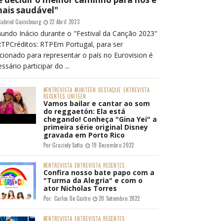
mais saudável"
abriel Gainsbourg
22 Abril 2023
undo Inácio durante o "Festival da Canção 2023"
RTPCréditos: RTPEm Portugal, para ser
cionado para representar o país no Eurovision é
ssário participar do ...
#ENTREVISTA
#UNITEEN
DESTAQUE
ENTREVISTA
RECENTES
UNITEEN
Vamos bailar e cantar ao som
do reggaetón: Ela está
chegando! Conheça "Gina Yei" a
primeira série original Disney
gravada em Porto Rico
Por:
Graziely Sofia
19 Dezembro 2022
#ENTREVISTA
ENTREVISTA
RECENTES
Confira nosso bate papo com a
"Turma da Alegria" e com o
ator Nicholas Torres
Por:
Carlos De Castro
20 Setembro 2022
#ENTREVISTA
ENTREVISTA
RECENTES