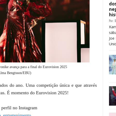
dos
neg
his
Por:
D
Kam
sáb
Joe 
Unid
nike avança para a final do Eurovision 2025
 Alma Bengtsson/EBU)
dos do ano. Uma competição única e que através
icas. É momento do Eurovision 2025!
 perfil no Instagram
_entretenimento