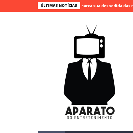
ão Bueno narra o último jogo e marca sua despedida das narrações
ÚLTIMAS NOTÍCIAS