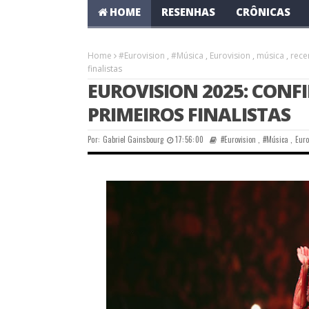
HOME
RESENHAS
CRÔNICAS
Home
#Eurovision
,
#Música
,
Eurovision
,
música
,
rece
finalistas
EUROVISION 2025: CONF
PRIMEIROS FINALISTAS
Por:
Gabriel Gainsbourg
17:56:00
#Eurovision
,
#Música
,
Euro