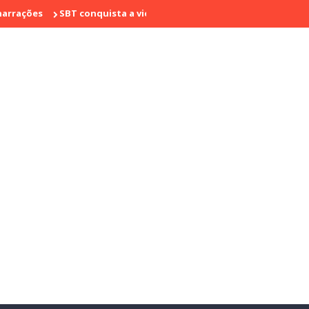
SBT conquista a vice liderança com "Bake Off Brasil" e "SBT Bra