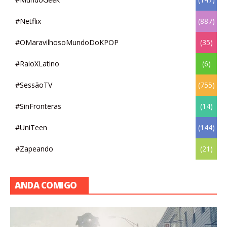
#Netflix
(887)
#OMaravilhosoMundoDoKPOP
(35)
#RaioXLatino
(6)
#SessãoTV
(755)
#SinFronteras
(14)
#UniTeen
(144)
#Zapeando
(21)
ANDA COMIGO