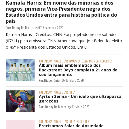
Kamala Harris: Em nome das minorias e dos
negros, primeira Vice-Presidente negra dos
Estados Unidos entra para história política do
país
Por:
Danny De Moura
07 Novembro 2020
Kamala Harris - Créditos: CNN Foi projetado nesse sábado
(07/11) pela emissora CNN Americana que Joe Biden foi eleito
o 46° Presidente dos Estados Unidos. Era u...
#BELARECATADAEDOLAR
#MÚSICA
BELA
MÚSICA
RECENTES
Álbum mais emblemático dos
Backstreet Boys completa 21 anos do
seu lançamento
Por:
Hiago Júnior
18 Maio 2020
#BELARECATADAEDOLAR
BELA
Ayrton Senna - Um ídolo que ultrapassa
gerações
Por:
Danny De Moura
01 Maio 2020
#BELARECATADAEDOLAR
BELA
RECENTES
Precisamos falar de Ansiedade