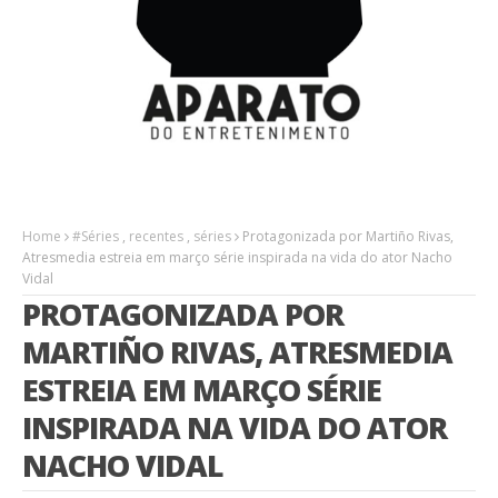
Home
#Séries
,
recentes
,
séries
Protagonizada por Martiño Rivas,
Atresmedia estreia em março série inspirada na vida do ator Nacho
Vidal
PROTAGONIZADA POR
MARTIÑO RIVAS, ATRESMEDIA
ESTREIA EM MARÇO SÉRIE
INSPIRADA NA VIDA DO ATOR
NACHO VIDAL