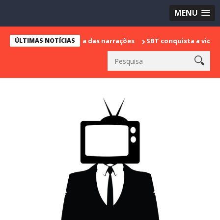
MENU
a sua despedida das narrações
ÚLTIMAS NOTÍCIAS
SBT conquista a vice liderança co