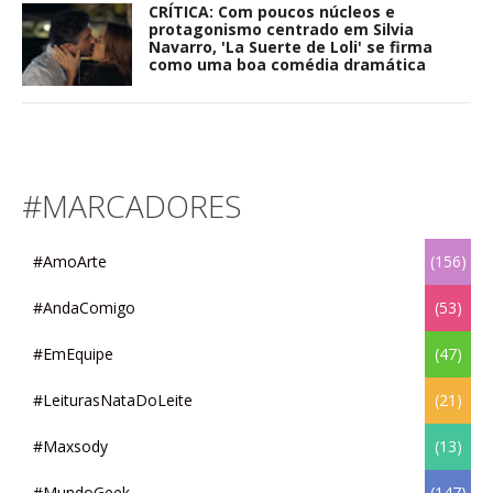
CRÍTICA: Com poucos núcleos e
protagonismo centrado em Silvia
Navarro, 'La Suerte de Loli' se firma
como uma boa comédia dramática
#MARCADORES
#AmoArte
(156)
#AndaComigo
(53)
#EmEquipe
(47)
#LeiturasNataDoLeite
(21)
#Maxsody
(13)
#MundoGeek
(147)