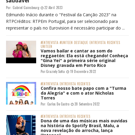
saudável"
Por:
Gabriel Gainsbourg
22 Abril 2023
Edmundo Inácio durante o "Festival da Canção 2023" na
RTPCréditos: RTPEm Portugal, para ser selecionado para
representar o país no Eurovision é necessário participar do ...
#ENTREVISTA
#UNITEEN
DESTAQUE
ENTREVISTA
RECENTES
UNITEEN
Vamos bailar e cantar ao som do
reggaetón: Ela está chegando! Conheça
"Gina Yei" a primeira série original
Disney gravada em Porto Rico
Por:
Graziely Sofia
19 Dezembro 2022
#ENTREVISTA
ENTREVISTA
RECENTES
Confira nosso bate papo com a "Turma
da Alegria" e com o ator Nicholas
Torres
Por:
Carlos De Castro
20 Setembro 2022
#ENTREVISTA
ENTREVISTA
RECENTES
Dona de uma das músicas mais ouvidas
na história do Spotify Brasil, Malu, a
nova revelação do arrocha, lança